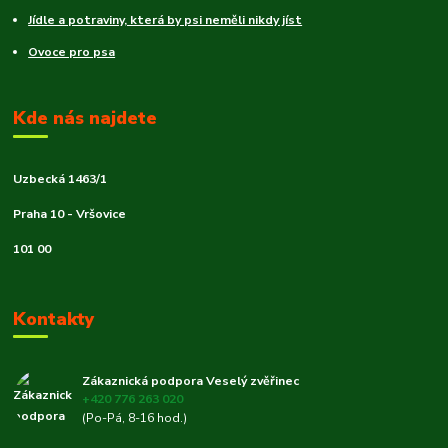
Jídle a potraviny, která by psi neměli nikdy jíst
Ovoce pro psa
Kde nás najdete
Uzbecká 1463/1
Praha 10 - Vršovice
101 00
Kontakty
Zákaznická podpora Veselý zvěřinec
+420 776 263 020
(Po-Pá, 8-16 hod.)