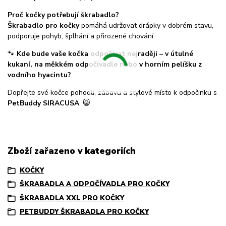
Proč kočky potřebují škrabadlo?
Škrabadlo pro kočky
pomáhá udržovat drápky v dobrém stavu,
podporuje pohyb, šplhání a přirozené chování.
🐾
Kde bude vaše kočka odpočívat nejraději – v útulné
kukaní, na měkkém odpočívadle nebo v horním pelíšku z
vodního hyacintu?
Dopřejte své kočce pohodlí, zábavu a stylové místo k odpočinku s
PetBuddy SIRACUSA
. 😺
Zboží zařazeno v kategoriích
KOČKY
ŠKRABADLA A ODPOČÍVADLA PRO KOČKY
ŠKRABADLA XXL PRO KOČKY
PETBUDDY ŠKRABADLA PRO KOČKY