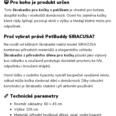
😺
Pro koho je produkt určen
Toto
škrabadlo pro kočky s pelíškem
je vhodné pro koťata,
dospělé kočky i vícekočičí domácnosti. Ocení ho zejména kočky,
které rády šplhají, pozorují okolí z výšky a hledají klidné místo pro
odpočinek.
Proč vybrat právě PetBuddy SIRACUSA?
Na rozdíl od běžných škrabadel nabízí model SIRACUSA
kombinaci přírodních materiálů a elegantního vzhledu.
Škrabadlo z přírodního dřeva pro kočky
působí jako stylový
kus nábytku a současně poskytuje dostatek prostoru ke hře,
odpočinku i broušení drápků.
Horní lůžko z vodního hyacintu vytváří bezpečné vyvýšené místo,
odkud může kočka sledovat dění v domácnosti. Díky robustní
konstrukci je škrabadlo stabilní i při aktivním používání.
📏
Technické parametry
Rozměr základny: 60 × 45 cm
Výška: 105 cm
Materiál: přírodní hruškové dřevo, sisal, vodní hyacint,