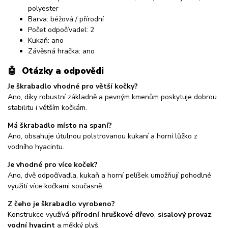
polyester
Barva: béžová / přírodní
Počet odpočívadel: 2
Kukaň: ano
Závěsná hračka: ano
🤖
Otázky a odpovědi
Je škrabadlo vhodné pro větší kočky?
Ano, díky robustní základně a pevným kmenům poskytuje dobrou
stabilitu i větším kočkám.
Má škrabadlo místo na spaní?
Ano, obsahuje útulnou polstrovanou kukaní a horní lůžko z
vodního hyacintu.
Je vhodné pro více koček?
Ano, dvě odpočívadla, kukaň a horní pelíšek umožňují pohodlné
využití více kočkami současně.
Z čeho je škrabadlo vyrobeno?
Konstrukce využívá
přírodní hruškové dřevo
,
sisalový provaz
,
vodní hyacint
a měkký plyš.