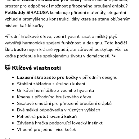
prostor pro odpočinek i možnost přirozeného broušení drápků?
PetBuddy SIRACUSA
kombinuje přírodní materiály, elegantní
vzhled a promyšlenou konstrukci, díky které se stane oblíbeným
místem každé kočky.
Přírodní hruškové dřevo, vodní hyacint, sisal a měkký plyš
vytvářejí harmonické spojení funkčnosti a designu. Toto
kočičí
škrabadlo
nejen krásně vypadá, ale zároveň poskytuje vše, co
kočka potřebuje ke spokojenému životu v domácnosti. 🐾
🐱
Klíčové vlastnosti
Luxusní škrabadlo pro kočky
v přírodním designu
Stabilní základna s útulnou kukaní
Unikátní horní lůžko z vodního hyacintu
Kmeny z přírodního hruškového dřeva
Sisalové omotání pro přirozené broušení drápků
Dvě měkká odpočívadla v různých výškách
Pohodlná
polstrovaná kukaň
Závěsná hračka podporující lovecký instinkt
Vhodné pro jednu i více koček