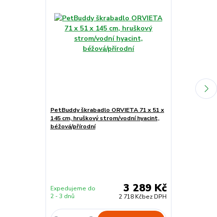
PetBuddy škrabadlo ORVIETA 71 x 51 x
PetBuddy škr
145 cm, hruškový strom/vodní hyacint,
76 cm, tubus 
béžová/přírodní
3 289 Kč
Expedujeme do
Expedujeme 
2 - 3 dnů
2 - 3 dnů
2 718 Kč
bez DPH