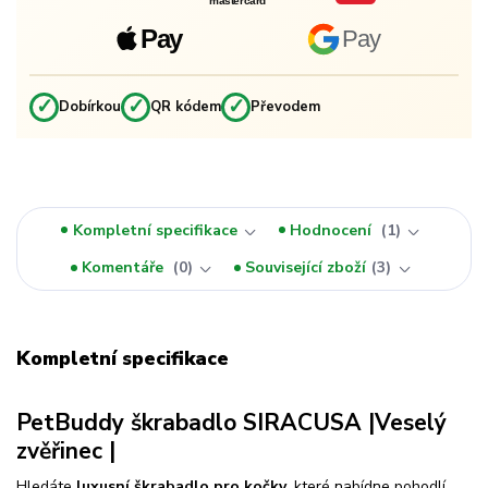
mastercard
Pay
Pay
✓
✓
✓
Dobírkou
QR kódem
Převodem
Kompletní specifikace
Hodnocení
1
Komentáře
0
Související zboží
3
Kompletní specifikace
PetBuddy škrabadlo SIRACUSA |Veselý
zvěřinec |
Hledáte
luxusní škrabadlo pro kočky
, které nabídne pohodlí,