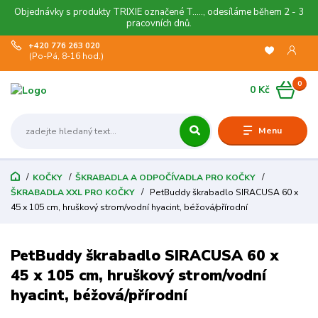
Objednávky s produkty TRIXIE označené T....., odesíláme během 2 - 3
pracovních dnů.
+420 776 263 020
(Po-Pá, 8-16 hod.)
0
0 Kč
Menu
KOČKY
ŠKRABADLA A ODPOČÍVADLA PRO KOČKY
ŠKRABADLA XXL PRO KOČKY
PetBuddy škrabadlo SIRACUSA 60 x
45 x 105 cm, hruškový strom/vodní hyacint, béžová/přírodní
PetBuddy škrabadlo SIRACUSA 60 x
45 x 105 cm, hruškový strom/vodní
hyacint, béžová/přírodní