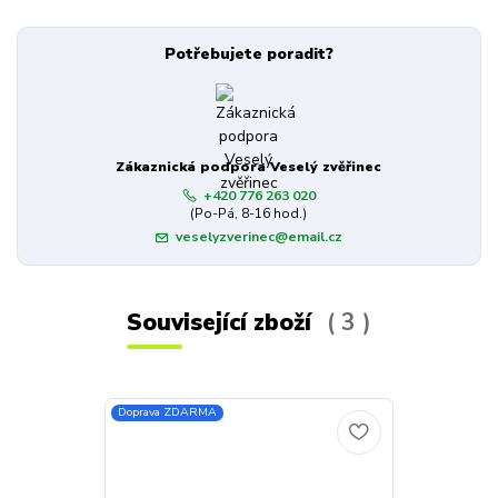
Potřebujete poradit?
Zákaznická podpora Veselý zvěřinec
+420 776 263 020
(Po-Pá, 8-16 hod.)
veselyzverinec@email.cz
Související zboží
3
Doprava ZDARMA
Novinka