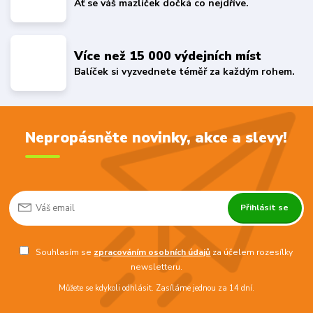
Ať se váš mazlíček dočká co nejdříve.
Více než 15 000 výdejních míst
Balíček si vyzvednete téměř za každým rohem.
Nepropásněte novinky, akce a slevy!
Přihlásit se
Souhlasím se
zpracováním osobních údajů
za účelem rozesílky
newsletteru.
Můžete se kdykoli odhlásit. Zasíláme jednou za 14 dní.