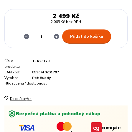
2 499 Kč
2 065 Kč
bez DPH
Přidat do košíku
Číslo
T-A23179
produktu:
EAN kód:
8596410231797
Výrobce:
Pet Buddy
Hlídat cenu / dostupnost
Do oblíbených
Bezpečná platba a pohodlný nákup
VISA
cg
comgate