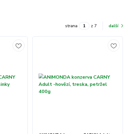
strana
z 7
další