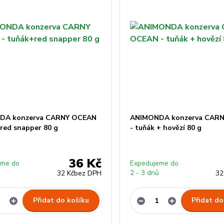
DA konzerva CARNY OCEAN
ANIMONDA konzerva CAR
+red snapper 80 g
- tuňák + hovězí 80 g
36 Kč
eme do
Expedujeme do
ů
2 - 3 dnů
32 Kč
bez DPH
32
Přidat do košíku
Přidat do