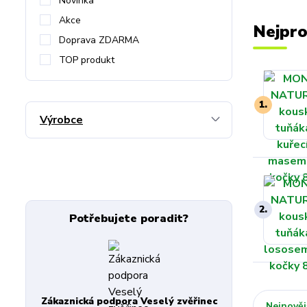
Novinka
Akce
Nejpro
Doprava ZDARMA
TOP produkt
1.
Výrobce
2.
Potřebujete poradit?
Zákaznická podpora Veselý zvěřinec
Nejnověj