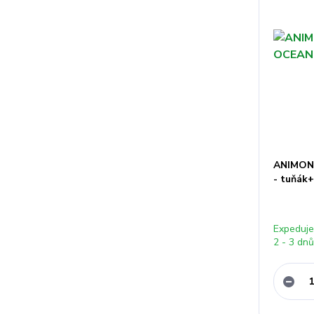
ANIMON
- tuňák
Expeduj
2 - 3 dn