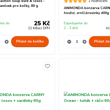
Salmon Soup kuře & losos -
1 hodnocení
amlsek pro kočky, 80 g
ANIMONDA konzerva CARNY
hovězí, srnčí,brusinky 400g
25 Kč
eme do
Expedujeme do
ů
2 - 3 dnů
22 Kč
bez DPH
41
Přidat do košíku
Přidat do