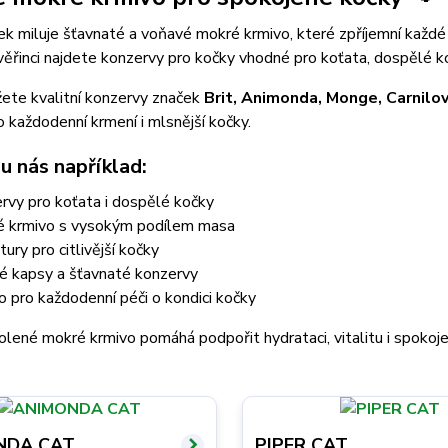
 miluje šťavnaté a voňavé mokré krmivo, které zpříjemní každé 
řinci najdete konzervy pro kočky vhodné pro koťata, dospělé koč
ete kvalitní konzervy značek
Brit, Animonda, Monge, Carnilov
o každodenní krmení i mlsnější kočky.
u nás například:
rvy pro koťata i dospělé kočky
é krmivo s vysokým podílem masa
tury pro citlivější kočky
é kapsy a šťavnaté konzervy
o pro každodenní péči o kondici kočky
olené mokré krmivo pomáhá podpořit hydrataci, vitalitu i spoko
NDA CAT
PIPER CAT