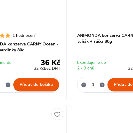
1 hodnocení
ANIMONDA konzerva CARN
tuňák + ráčci 80g
DA konzerva CARNY Ocean -
sardinky 80g
36 Kč
eme do
Expedujeme do
ů
2 - 3 dnů
32 Kč
bez DPH
32
Přidat do košíku
Přidat do