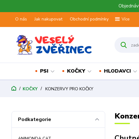
Objednávk
O nás
Jak nakupovat
Obchodní podmínky
Více
PSI
KOČKY
HLODAVCI
KOČKY
KONZERVY PRO KOČKY
Konze
Podkategorie
Chutné
ANIMONDA CAT