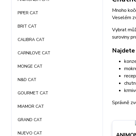
Mnoho koček
PIPER CAT
Veselém zvě
BRIT CAT
Vybrat můž
suroviny pr
CALIBRA CAT
Najdete 
CARNILOVE CAT
konze
MONGE CAT
mokr
recep
N&D CAT
chutn
krmiv
GOURMET CAT
Správně zv
MIAMOR CAT
GRAND CAT
NUEVO CAT
ANIMO