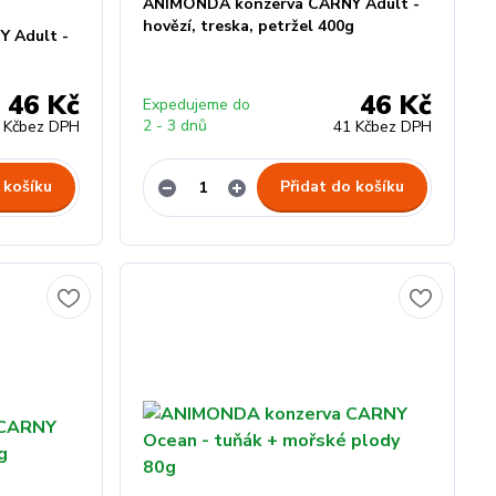
ANIMONDA konzerva CARNY Adult -
hovězí, treska, petržel 400g
 Adult -
46 Kč
46 Kč
Expedujeme do
2 - 3 dnů
 Kč
bez DPH
41 Kč
bez DPH
 košíku
Přidat do košíku