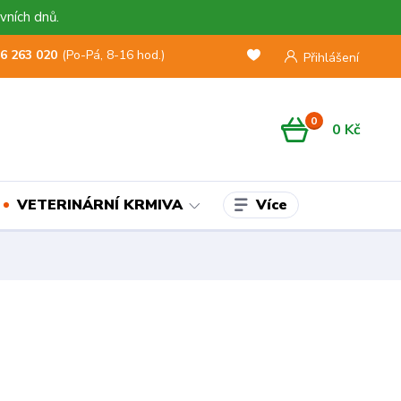
vních dnů.
6 263 020
(Po-Pá, 8-16 hod.)
Přihlášení
0
0 Kč
Více
VETERINÁRNÍ KRMIVA