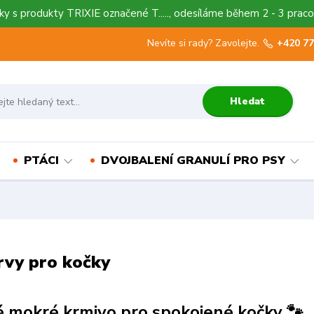
y s produkty TRIXIE označené T....., odesíláme během 2 - 3 praco
Nevíte si rady? Zavolejte.
+420 77
Hledat
PTÁCI
DVOJBALENÍ GRANULÍ PRO PSY
rvy pro kočky
 mokré krmivo pro spokojené kočky 🐾