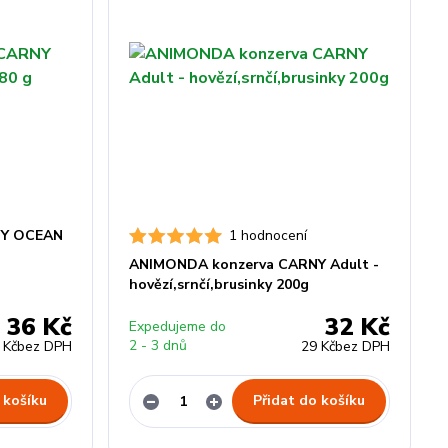
NY OCEAN
1 hodnocení
ANIMONDA konzerva CARNY Adult -
hovězí,srnčí,brusinky 200g
36 Kč
32 Kč
Expedujeme do
2 - 3 dnů
 Kč
bez DPH
29 Kč
bez DPH
 košíku
Přidat do košíku