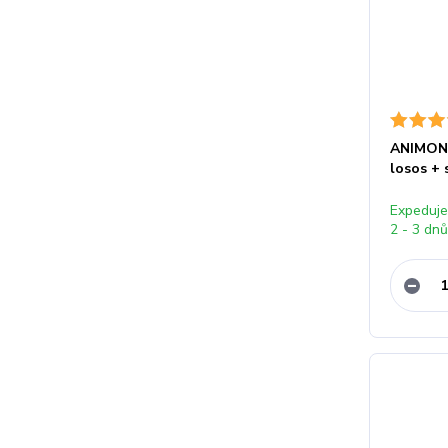
ANIMON
losos + 
Expeduj
2 - 3 dn