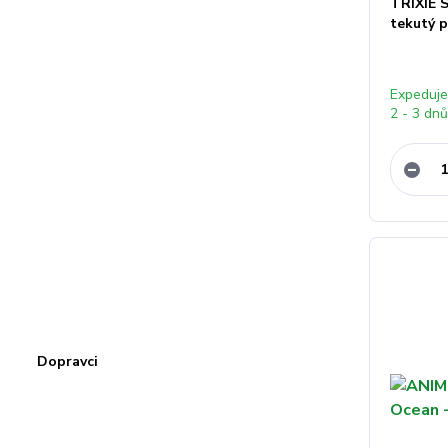
TRIXIE 
tekutý p
Expeduj
2 - 3 dn
Dopravci