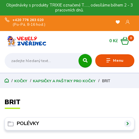
Objednávky s produkty TRIXIE označené T....., odesíláme během 2 - 3
pracovních dnů.
+420 776 263 020
(Po-Pá, 8-16 hod.)
0
0 Kč
Menu
KOČKY
KAPSIČKY A PAŠTIKY PRO KOČKY
BRIT
BRIT
POLÉVKY