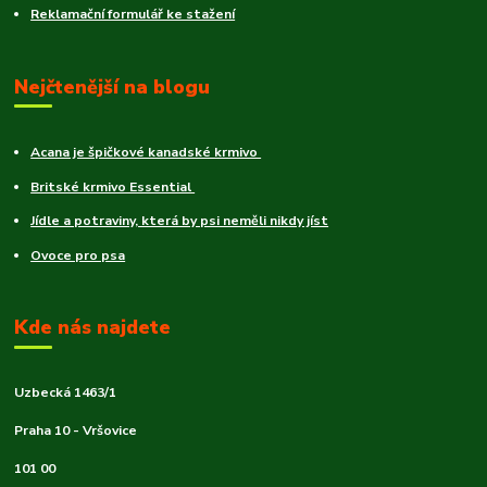
Reklamační formulář ke stažení
Nejčtenější na blogu
Acana je špičkové kanadské krmivo
Britské krmivo Essential
Jídle a potraviny, která by psi neměli nikdy jíst
Ovoce pro psa
Kde nás najdete
Uzbecká 1463/1
Praha 10 - Vršovice
101 00