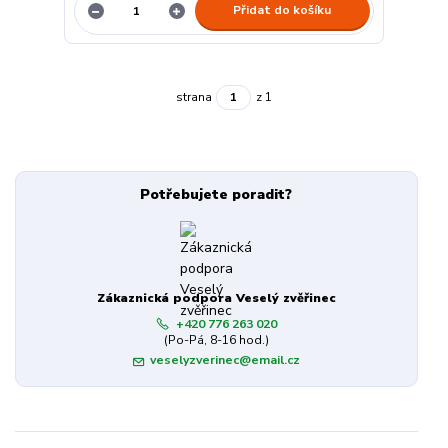
Přidat do košíku
strana
z 1
Potřebujete poradit?
Zákaznická podpora Veselý zvěřinec
+420 776 263 020
(Po-Pá, 8-16 hod.)
veselyzverinec@email.cz