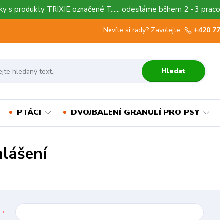
y s produkty TRIXIE označené T....., odesíláme během 2 - 3 praco
Nevíte si rady? Zavolejte.
+420 77
Hledat
PTÁCI
DVOJBALENÍ GRANULÍ PRO PSY
hlášení
l
*