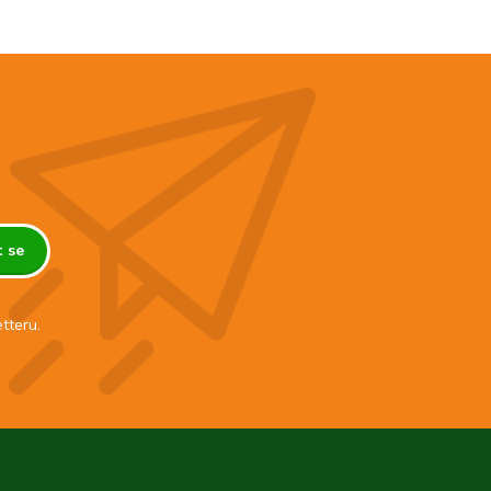
t se
tteru.