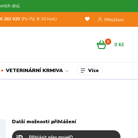
vních dnů.
6 263 020
(Po-Pá, 8-16 hod.)
Přihlášení
0
0 Kč
Více
VETERINÁRNÍ KRMIVA
Další možnosti přihlášení
Přihlásit přes mojeID