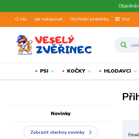
Objednávk
O nás
Jak nakupovat
Obchodní podmínky
Více
PSI
KOČKY
HLODAVCI
Při
Novinky
Zobrazit všechny novinky
Emai