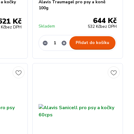
 a kočky
Alavis Traumagel pro psy a koně
100g
644 Kč
621 Kč
Skladem
532 Kč
bez DPH
 Kč
bez DPH
Přidat do košíku