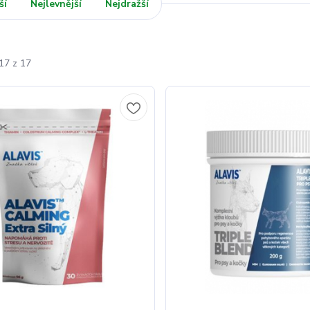
ší
Nejlevnější
Nejdražší
17 z 17