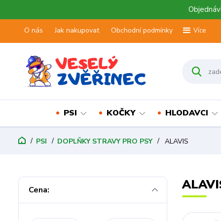
Objednávk
O nás
Jak nakupovat
Obchodní podmínky
Více
PSI
KOČKY
HLODAVCI
PSI
DOPLŇKY STRAVY PRO PSY
ALAVIS
ALAVI
Cena: