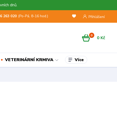
vních dnů.
6 263 020
(Po-Pá, 8-16 hod.)
Přihlášení
0
0 Kč
Více
VETERINÁRNÍ KRMIVA