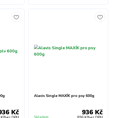
00g
Alavis Single MAXÍK pro psy 600g
936 Kč
936 Kč
Skladem
 Kč
bez DPH
836 Kč
bez DPH