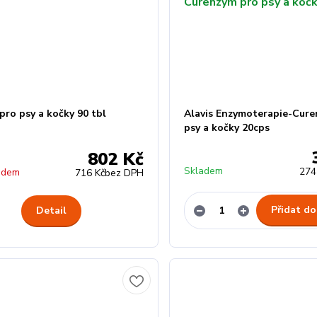
 pro psy a kočky 90 tbl
Alavis Enzymoterapie-Cure
psy a kočky 20cps
802 Kč
Skladem
274
adem
716 Kč
bez DPH
Přidat do
Detail