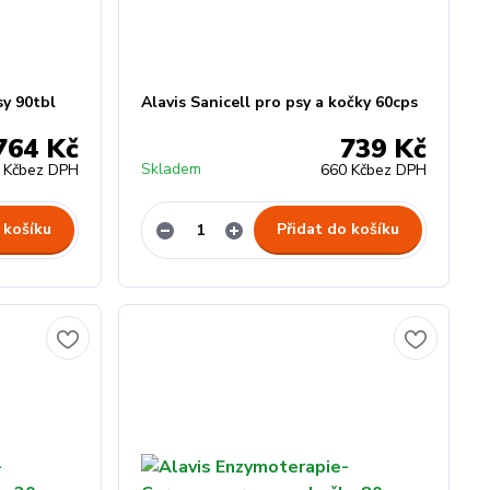
sy 90tbl
Alavis Sanicell pro psy a kočky 60cps
764 Kč
739 Kč
Skladem
 Kč
bez DPH
660 Kč
bez DPH
 košíku
Přidat do košíku