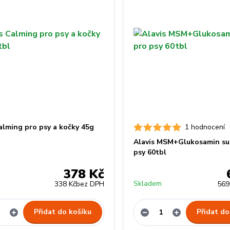
alming pro psy a kočky 45g
1 hodnocení
Alavis MSM+Glukosamin sul
psy 60tbl
378 Kč
Skladem
338 Kč
bez DPH
569
Přidat do košíku
Přidat do