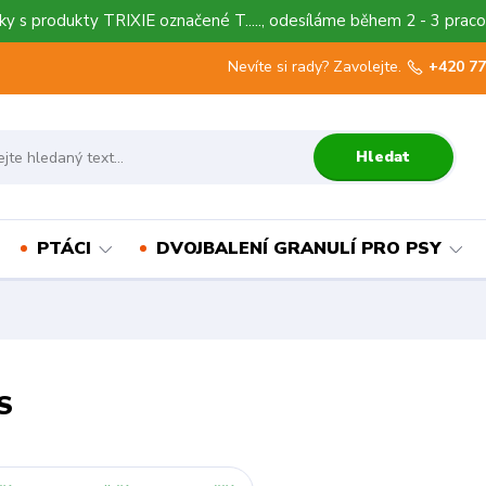
y s produkty TRIXIE označené T....., odesíláme během 2 - 3 praco
Nevíte si rady? Zavolejte.
+420 77
Hledat
PTÁCI
DVOJBALENÍ GRANULÍ PRO PSY
S