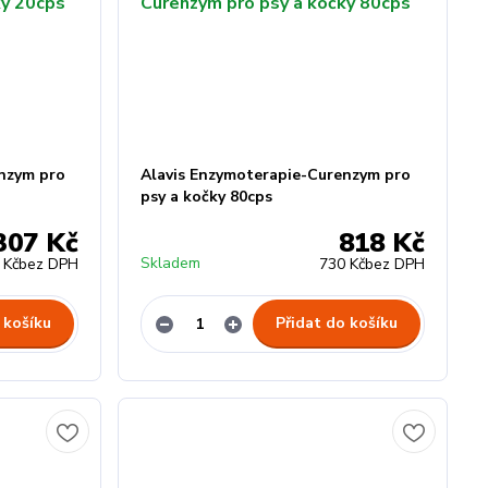
nzym pro
Alavis Enzymoterapie-Curenzym pro
psy a kočky 80cps
307 Kč
818 Kč
Skladem
 Kč
bez DPH
730 Kč
bez DPH
 košíku
Přidat do košíku