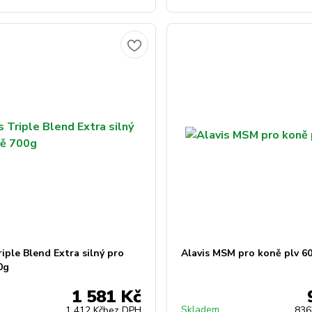
riple Blend Extra silný pro
Alavis MSM pro koně plv 6
0g
1 581 Kč
Skladem
1 412 Kč
bez DPH
836