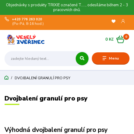
Objednávky s produkty TRIXIE označené T....., odesíláme během 2 - 3
pracovních dnů.
+420 776 263 020
(Po-Pá, 8-16 hod.)
0
0 Kč
Menu
DVOJBALENÍ GRANULÍ PRO PSY
Dvojbalení granulí pro psy
Výhodná dvojbalení granulí pro psy