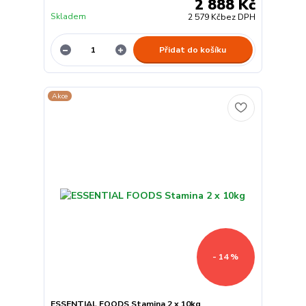
2 888 Kč
Skladem
2 579 Kč
bez DPH
Přidat do košíku
Akce
- 14 %
ESSENTIAL FOODS Stamina 2 x 10kg