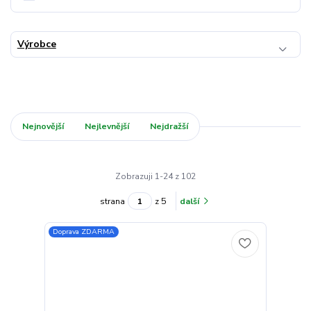
Výrobce
Nejnovější
Nejlevnější
Nejdražší
Zobrazuji 1-24 z 102
strana
z 5
další
Doprava ZDARMA