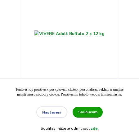
VIVERE Adult Buffalo 2 x 12 kg
Tento eshop používá k poskytování služeb, personalizaci reklam a analýze
1 999 Kč
návštěvnosti soubory cookie. Používáním tohoto webu s tím souhlasíte.
Skladem
1 785 Kč
bez DPH
Souhlasím
Nastavení
Přidat do košíku
Souhlas můžete odmítnout
zde
.
Načíst další produkty (24)