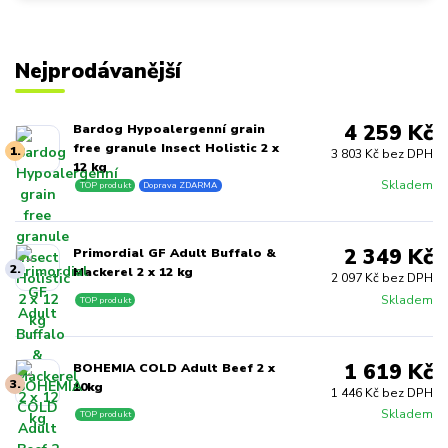
Nejprodávanější
4 259 Kč
Bardog Hypoalergenní grain
free granule Insect Holistic 2 x
1.
3 803 Kč bez DPH
12 kg
Skladem
TOP produkt
Doprava ZDARMA
2 349 Kč
Primordial GF Adult Buffalo &
2.
Mackerel 2 x 12 kg
2 097 Kč bez DPH
Skladem
TOP produkt
1 619 Kč
BOHEMIA COLD Adult Beef 2 x
3.
10kg
1 446 Kč bez DPH
Skladem
TOP produkt