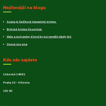
Nejčtenější na blogu
Acana je špičkové kanadské krmivo
Britské krmivo Essential
Jídle a potraviny, která by psi neměli nikdy jíst
Ovoce pro psa
Kde nás najdete
Uzbecká 1463/1
Praha 10 - Vršovice
101 00