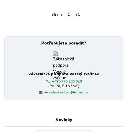
strana
z 1
Potřebujete poradit?
Zákaznická podpora Veselý zvěřinec
+420 776 263 020
(Po-Pá, 8-16 hod.)
veselyzverinec@email.cz
Novinky