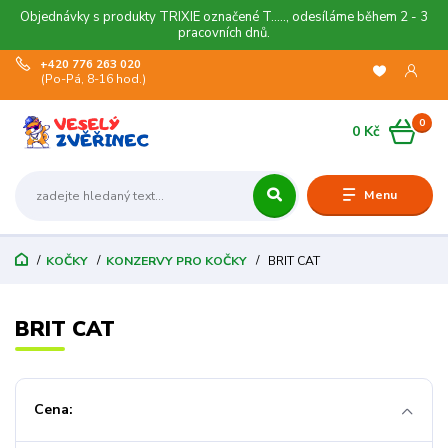
Objednávky s produkty TRIXIE označené T....., odesíláme během 2 - 3
pracovních dnů.
+420 776 263 020
(Po-Pá, 8-16 hod.)
0
0 Kč
Menu
KOČKY
KONZERVY PRO KOČKY
BRIT CAT
BRIT CAT
Cena: