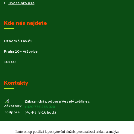
Ovoce pro psa
Kde nás najdete
Uzbecká 1463/1
Praha 10 - Vršovice
101 00
Kontakty
Zákaznická podpora Veselý zvěřinec
+420 776 263 020
(Po-Pá, 8-16 hod.)
veselyzverinec@email.cz
Tento eshop používá k poskytování služeb, personalizaci reklam a analýze