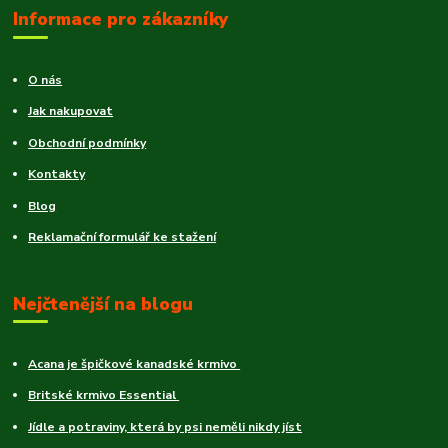
Informace pro zákazníky
O nás
Jak nakupovat
Obchodní podmínky
Kontakty
Blog
Reklamační formulář ke stažení
Nejčtenější na blogu
Acana je špičkové kanadské krmivo
Britské krmivo Essential
Jídle a potraviny, která by psi neměli nikdy jíst