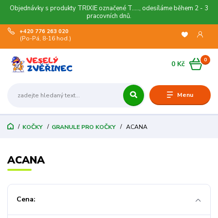
Objednávky s produkty TRIXIE označené T....., odesíláme během 2 - 3
pracovních dnů.
+420 776 263 020
(Po-Pá, 8-16 hod.)
0
0 Kč
Menu
KOČKY
GRANULE PRO KOČKY
ACANA
ACANA
Cena: