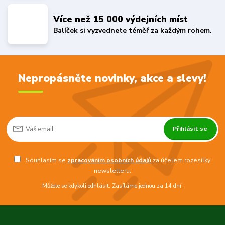
Více než 15 000 výdejních míst
Balíček si vyzvednete téměř za každým rohem.
Nepropásněte novinky, akce a slevy!
Přihlásit se
Souhlasím se
zpracováním osobních údajů
za účelem rozesílky
newsletteru.
Můžete se kdykoli odhlásit. Zasíláme jednou za 14 dní.