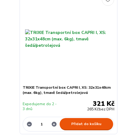
TRIXIE Transportní box CAPRI I, XS: 32x31x48cm
(max. 6kg), tmavě šedá/petrolejová
321 Kč
Expedujeme do 2 -
3 dnů
265 Kč
bez DPH
Přidat do košíku