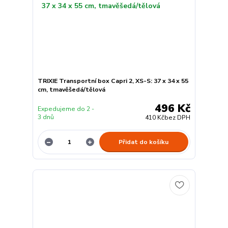
TRIXIE Transportní box Capri 2, XS-S: 37 x 34 x 55
cm, tmavěšedá/tělová
496 Kč
Expedujeme do 2 -
3 dnů
410 Kč
bez DPH
Přidat do košíku