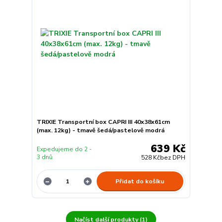
TRIXIE Transportní box CAPRI III 40x38x61cm
(max. 12kg) - tmavě šedá/pastelově modrá
639 Kč
Expedujeme do 2 -
3 dnů
528 Kč
bez DPH
Přidat do košíku
Načíst další produkty (1)