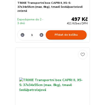
TRIXIE Transportní box CAPRI II, XS-S:
37x34x55cm (max. 8kg), tmavě šedá/pastelově
zelená
497 Kč
Expedujeme do 2 -
3 dnů
411 Kč
bez DPH
Přidat do košíku