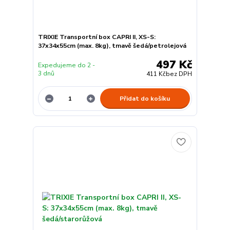
TRIXIE Transportní box CAPRI II, XS-S:
37x34x55cm (max. 8kg), tmavě šedá/petrolejová
497 Kč
Expedujeme do 2 -
3 dnů
411 Kč
bez DPH
Přidat do košíku