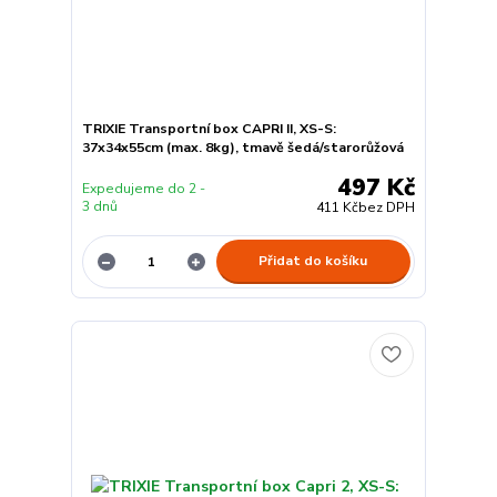
TRIXIE Transportní box CAPRI II, XS-S:
37x34x55cm (max. 8kg), tmavě šedá/starorůžová
497 Kč
Expedujeme do 2 -
3 dnů
411 Kč
bez DPH
Přidat do košíku