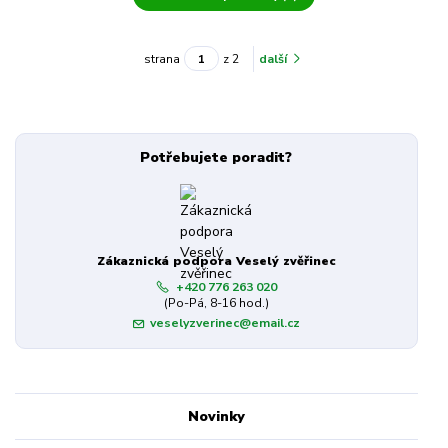
strana
z 2
další
Potřebujete poradit?
Zákaznická podpora Veselý zvěřinec
+420 776 263 020
(Po-Pá, 8-16 hod.)
veselyzverinec@email.cz
Novinky