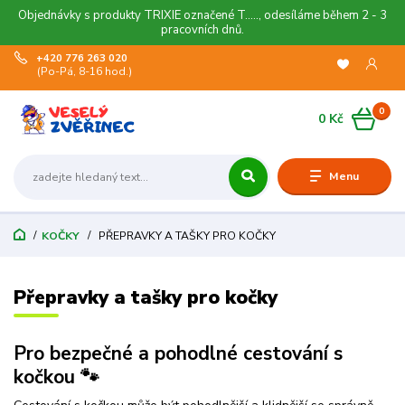
Objednávky s produkty TRIXIE označené T....., odesíláme během 2 - 3
pracovních dnů.
+420 776 263 020
(Po-Pá, 8-16 hod.)
0
0 Kč
Menu
KOČKY
PŘEPRAVKY A TAŠKY PRO KOČKY
Přepravky a tašky pro kočky
Pro bezpečné a pohodlné cestování s
kočkou 🐾