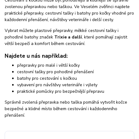
Cestování s kočkou může být pohodlnější a klidnější se správně
zvolenou přepravkou nebo taškou. Ve Veselém zvěřinci najdete
praktické přepravky, cestovní tašky i batohy pro kočky vhodné pro
každodenní přenášení, návštěvy veterináře i delší cesty.
Vybrat můžete plastové přepravky, měkké cestovní tašky i
pohodlné batohy značek
Trixie a další
, které pomáhají zajistit
větší bezpečí a komfort během cestování.
Najdete u nás například:
přepravky pro malé i větší kočky
cestovní tašky pro pohodlné přenášení
batohy pro cestování s kočkou
vybavení pro návštěvy veterináře i výlety
praktické pomůcky pro bezpečnější přepravu
Správně zvolená přepravka nebo taška pomáhá vytvořit kočce
bezpečné a klidné místo během cestování i každodenního
přenášení.