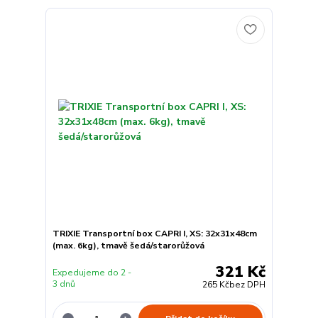
TRIXIE Transportní box CAPRI I, XS: 32x31x48cm
(max. 6kg), tmavě šedá/starorůžová
321 Kč
Expedujeme do 2 -
3 dnů
265 Kč
bez DPH