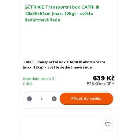
TRIXIE Transportní box CAPRI III 40x38x61cm
(max. 12kg) - světle šedá/tmavě šedá
639 Kč
Expedujeme do 2 -
3 dnů
528 Kč
bez DPH
Přidat do košíku