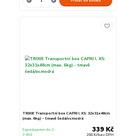
Přidat do košíku
TRIXIE Transportní box CAPRI I, XS: 32x31x48cm
(max. 6kg) - tmavě šedá/sv.modrá
339 Kč
Expedujeme do 2 -
3 dnů
280 Kč
bez DPH