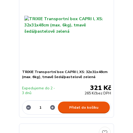
TRIXIE Transportní box CAPRI I, XS: 32x31x48cm
(max. 6kg), tmavě šedá/pastelově zelená
321 Kč
Expedujeme do 2 -
3 dnů
265 Kč
bez DPH
Přidat do košíku