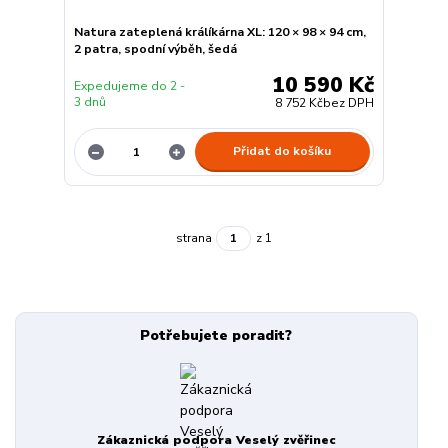
Natura zateplená králíkárna XL: 120 × 98 × 94 cm,
2 patra, spodní výběh, šedá
10 590 Kč
Expedujeme do 2 -
3 dnů
8 752 Kč
bez DPH
Přidat do košíku
strana
z 1
Potřebujete poradit?
Zákaznická podpora Veselý zvěřinec