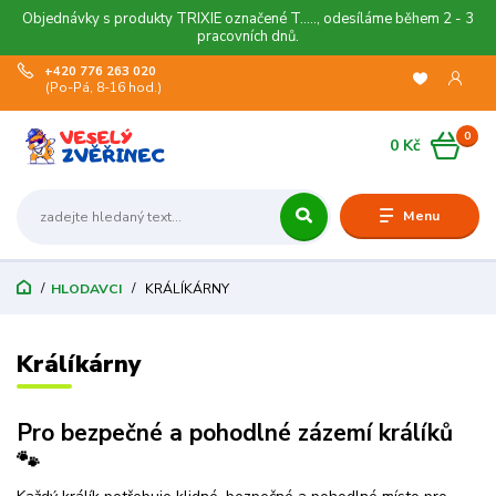
Objednávky s produkty TRIXIE označené T....., odesíláme během 2 - 3
pracovních dnů.
+420 776 263 020
(Po-Pá, 8-16 hod.)
0
0 Kč
Menu
HLODAVCI
KRÁLÍKÁRNY
Králíkárny
Pro bezpečné a pohodlné zázemí králíků
🐾