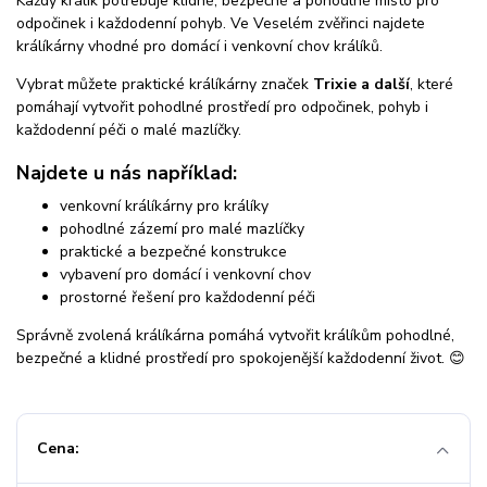
Každý králík potřebuje klidné, bezpečné a pohodlné místo pro
odpočinek i každodenní pohyb. Ve Veselém zvěřinci najdete
králíkárny vhodné pro domácí i venkovní chov králíků.
Vybrat můžete praktické králíkárny značek
Trixie a další
, které
pomáhají vytvořit pohodlné prostředí pro odpočinek, pohyb i
každodenní péči o malé mazlíčky.
Najdete u nás například:
venkovní králíkárny pro králíky
pohodlné zázemí pro malé mazlíčky
praktické a bezpečné konstrukce
vybavení pro domácí i venkovní chov
prostorné řešení pro každodenní péči
Správně zvolená králíkárna pomáhá vytvořit králíkům pohodlné,
bezpečné a klidné prostředí pro spokojenější každodenní život. 😊
Cena: