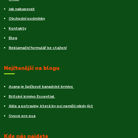
Jak nakupovat
Obchodní podmínky
Kontakty
Blog
Reklamační formulář ke stažení
Nejčtenější na blogu
Acana je špičkové kanadské krmivo
Britské krmivo Essential
Jídle a potraviny, která by psi neměli nikdy jíst
Ovoce pro psa
Kde nás najdete