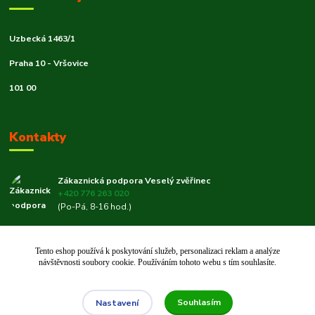
Uzbecká 1463/1
Praha 10 - Vršovice
101 00
Kontakty
Zákaznická podpora Veselý zvěřinec
+420 776 263 020
(Po-Pá, 8-16 hod.)
veselyzverinec@email.cz
Tento eshop používá k poskytování služeb, personalizaci reklam a analýze
návštěvnosti soubory cookie. Používáním tohoto webu s tím souhlasíte.
Souhlasím
Nastavení
© 2019–2026 Veselý zvěřinec 🐾 | Rodinný e-shop pro chovatele od roku