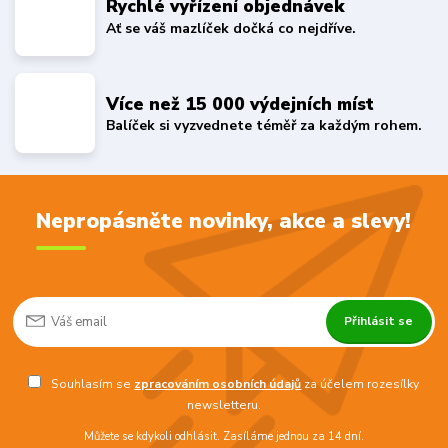
Rychlé vyřízení objednávek
Ať se váš mazlíček dočká co nejdříve.
Více než 15 000 výdejních míst
Balíček si vyzvednete téměř za každým rohem.
Nepropásněte novinky, akce a slevy!
Přihlásit se
Souhlasím se
zpracováním osobních údajů
za účelem rozesílky
newsletteru.
Můžete se kdykoli odhlásit. Zasíláme jednou za 14 dní.