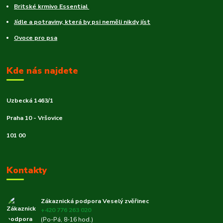
Britské krmivo Essential
Jídle a potraviny, která by psi neměli nikdy jíst
Ovoce pro psa
Kde nás najdete
Uzbecká 1463/1
Praha 10 - Vršovice
101 00
Kontakty
Zákaznická podpora Veselý zvěřinec
+420 776 263 020
(Po-Pá, 8-16 hod.)