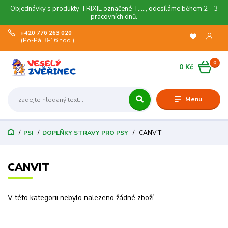
Objednávky s produkty TRIXIE označené T....., odesíláme během 2 - 3
pracovních dnů.
+420 776 263 020
(Po-Pá, 8-16 hod.)
0
0 Kč
Menu
PSI
DOPLŇKY STRAVY PRO PSY
CANVIT
CANVIT
V této kategorii nebylo nalezeno žádné zboží.