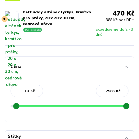
470 Kč
PetBuddy altánek tyrkys, krmítko
pro ptáky, 20 x 20 x 30 cm,
1.
388 Kč bez DPH
cedrové dřevo
Expedujeme do 2 - 3
TOP produkt
dnů
Cena:
Kč
Kč
Štítky