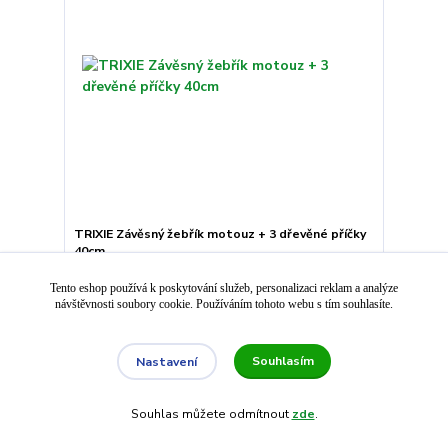
TRIXIE Závěsný žebřík motouz + 3 dřevěné příčky
40cm
81 Kč
Tento eshop používá k poskytování služeb, personalizaci reklam a analýze
Expedujeme do 2 -
návštěvnosti soubory cookie. Používáním tohoto webu s tím souhlasíte.
3 dnů
67 Kč
bez DPH
Přidat do košíku
Souhlasím
Nastavení
Souhlas můžete odmítnout
zde
.
Načíst další produkty (24)