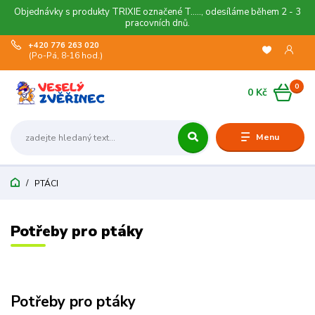
Objednávky s produkty TRIXIE označené T....., odesíláme během 2 - 3
pracovních dnů.
+420 776 263 020
(Po-Pá, 8-16 hod.)
0
0 Kč
Menu
PTÁCI
Potřeby pro ptáky
Potřeby pro ptáky