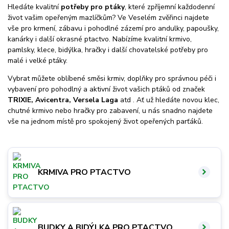
Hledáte kvalitní
potřeby pro ptáky
, které zpříjemní každodenní
život vašim opeřeným mazlíčkům? Ve Veselém zvěřinci najdete
vše pro krmení, zábavu i pohodlné zázemí pro andulky, papoušky,
kanárky i další okrasné ptactvo. Nabízíme kvalitní krmivo,
pamlsky, klece, bidýlka, hračky i další chovatelské potřeby pro
malé i velké ptáky.
Vybrat můžete oblíbené směsi krmiv, doplňky pro správnou péči i
vybavení pro pohodlný a aktivní život vašich ptáků od značek
TRIXIE, Avicentra, Versela Laga
atd . Ať už hledáte novou klec,
chutné krmivo nebo hračky pro zabavení, u nás snadno najdete
vše na jednom místě pro spokojený život opeřených parťáků.
KRMIVA PRO PTACTVO
BUDKY A BIDÝLKA PRO PTACTVO