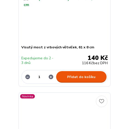
Visutý most z vrbových větviček, 61 x 8 cm
140 Kč
Expedujeme do 2 -
3 dnů
116 Kč
bez DPH
Přidat do košíku
Novinka