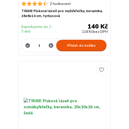
2 hodnocení
TRIXIE Písková lázeň pro myši/křečky, keramika,
16x8x14 cm, tyrkysová
140 Kč
Expedujeme do 2 -
3 dnů
116 Kč
bez DPH
Přidat do košíku