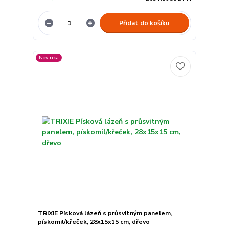
Přidat do košíku
Novinka
TRIXIE Písková lázeň s průsvitným panelem,
pískomil/křeček, 28x15x15 cm, dřevo