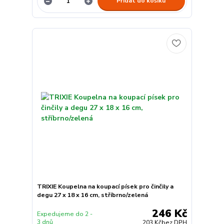
Přidat do košíku
TRIXIE Koupelna na koupací písek pro činčily a
degu 27 x 18 x 16 cm, stříbrno/zelená
246 Kč
Expedujeme do 2 -
3 dnů
203 Kč
bez DPH