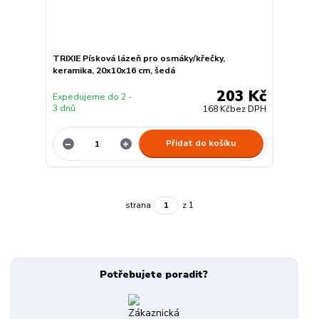
TRIXIE Písková lázeň pro osmáky/křečky,
keramika, 20x10x16 cm, šedá
203 Kč
Expedujeme do 2 -
3 dnů
168 Kč
bez DPH
Přidat do košíku
strana
z 1
Potřebujete poradit?