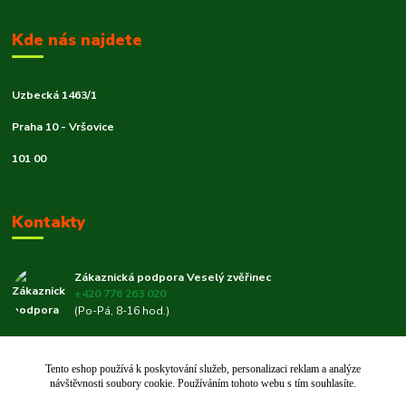
Kde nás najdete
Uzbecká 1463/1
Praha 10 - Vršovice
101 00
Kontakty
Zákaznická podpora Veselý zvěřinec
+420 776 263 020
(Po-Pá, 8-16 hod.)
veselyzverinec@email.cz
Tento eshop používá k poskytování služeb, personalizaci reklam a analýze
návštěvnosti soubory cookie. Používáním tohoto webu s tím souhlasíte.