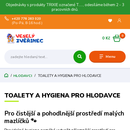
Objednávky s produkty TRIXIE označené T....., odesíláme během 2 - 3
pracovních dnů.
+420 776 263 020
(Po-Pá, 8-16 hod.)
0
0 Kč
Menu
HLODAVCI
TOALETY A HYGIENA PRO HLODAVCE
TOALETY A HYGIENA PRO HLODAVCE
Pro čistější a pohodlnější prostředí malých
mazlíčků 🐾