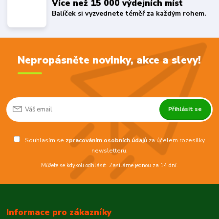
Více než 15 000 výdejních míst
Balíček si vyzvednete téměř za každým rohem.
Nepropásněte novinky, akce a slevy!
Přihlásit se
Souhlasím se
zpracováním osobních údajů
za účelem rozesílky
newsletteru.
Můžete se kdykoli odhlásit. Zasíláme jednou za 14 dní.
Informace pro zákazníky