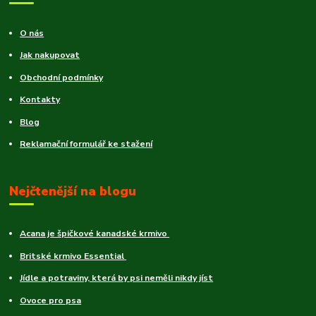
O nás
Jak nakupovat
Obchodní podmínky
Kontakty
Blog
Reklamační formulář ke stažení
Nejčtenější na blogu
Acana je špičkové kanadské krmivo
Britské krmivo Essential
Jídle a potraviny, která by psi neměli nikdy jíst
Ovoce pro psa