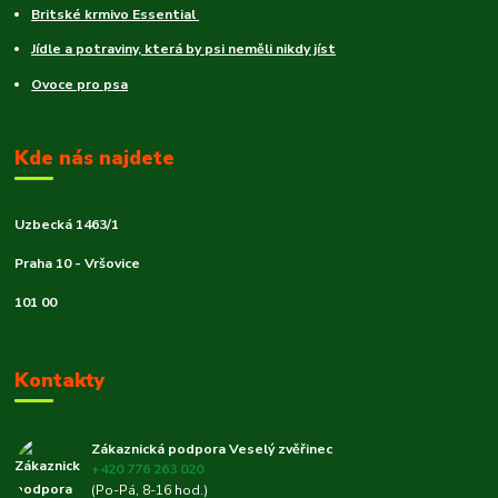
Britské krmivo Essential
Jídle a potraviny, která by psi neměli nikdy jíst
Ovoce pro psa
Kde nás najdete
Uzbecká 1463/1
Praha 10 - Vršovice
101 00
Kontakty
Zákaznická podpora Veselý zvěřinec
+420 776 263 020
(Po-Pá, 8-16 hod.)