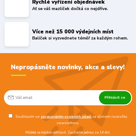
Rychlé vyřízení objednávek
Ať se váš mazlíček dočká co nejdříve.
Více než 15 000 výdejních míst
Balíček si vyzvednete téměř za každým rohem.
Nepropásněte novinky, akce a slevy!
Přihlásit se
Souhlasím se
zpracováním osobních údajů
za účelem rozesílky
newsletteru.
Můžete se kdykoli odhlásit. Zasíláme jednou za 14 dní.