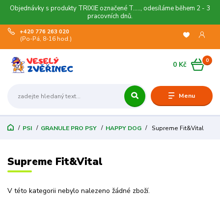
Objednávky s produkty TRIXIE označené T....., odesíláme během 2 - 3
pracovních dnů.
+420 776 263 020
(Po-Pá, 8-16 hod.)
0
0 Kč
Menu
PSI
GRANULE PRO PSY
HAPPY DOG
Supreme Fit&Vital
Supreme Fit&Vital
V této kategorii nebylo nalezeno žádné zboží.