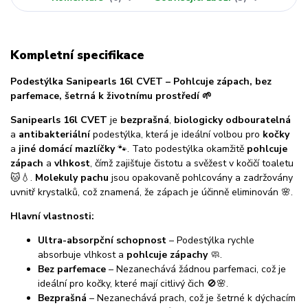
Kompletní specifikace
Podestýlka Sanipearls 16l CVET – Pohlcuje zápach, bez
parfemace, šetrná k životnímu prostředí 🌱
Sanipearls 16l CVET
je
bezprašná
,
biologicky odbouratelná
a
antibakteriální
podestýlka, která je ideální volbou pro
kočky
a
jiné domácí mazlíčky
🐾. Tato podestýlka okamžitě
pohlcuje
zápach
a
vlhkost
, čímž zajišťuje čistotu a svěžest v kočičí toaletu
🐱💧.
Molekuly pachu
jsou opakovaně pohlcovány a zadržovány
uvnitř krystalků, což znamená, že zápach je účinně eliminován 🌸.
Hlavní vlastnosti:
Ultra-absorpční schopnost
– Podestýlka rychle
absorbuje vlhkost a
pohlcuje zápachy
🧼.
Bez parfemace
– Nezanechává žádnou parfemaci, což je
ideální pro kočky, které mají citlivý čich 🚫🌸.
Bezprašná
– Nezanechává prach, což je šetrné k dýchacím