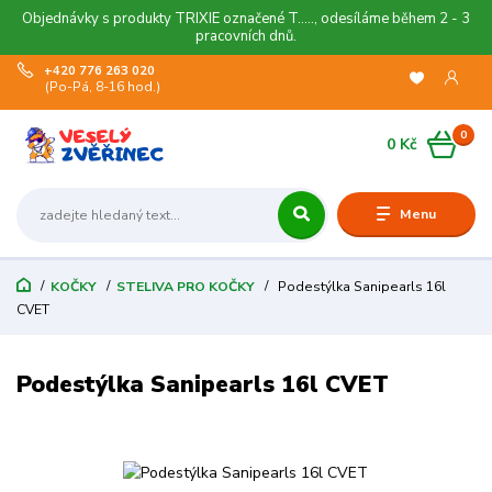
Objednávky s produkty TRIXIE označené T....., odesíláme během 2 - 3
pracovních dnů.
+420 776 263 020
(Po-Pá, 8-16 hod.)
0
0 Kč
Menu
KOČKY
STELIVA PRO KOČKY
Podestýlka Sanipearls 16l
CVET
Podestýlka Sanipearls 16l CVET