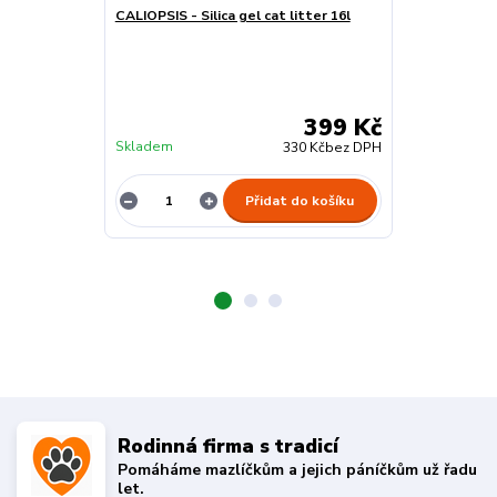
CALIOPSIS - Silica gel cat litter 16l
Magic PEARLS 
Sleva konč
4
dny
19
hod
399 Kč
Skladem
Skladem
330 Kč
bez DPH
Přidat do košíku
Rodinná firma s tradicí
Pomáháme mazlíčkům a jejich páníčkům už řadu
let.