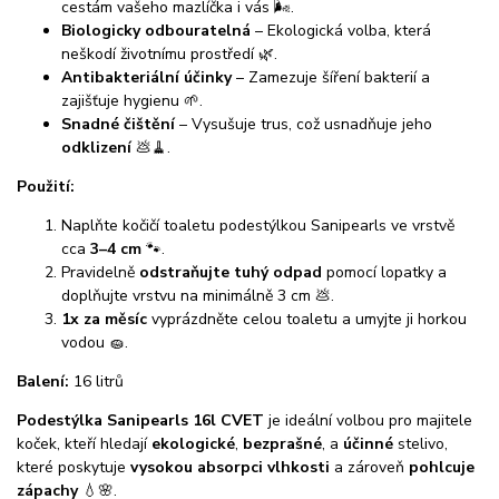
cestám vašeho mazlíčka i vás 🌬️.
Biologicky odbouratelná
– Ekologická volba, která
neškodí životnímu prostředí 🌿.
Antibakteriální účinky
– Zamezuje šíření bakterií a
zajišťuje hygienu 🌱.
Snadné čištění
– Vysušuje trus, což usnadňuje jeho
odklizení
💩🧹.
Použití:
Naplňte kočičí toaletu podestýlkou Sanipearls ve vrstvě
cca
3–4 cm
🐾.
Pravidelně
odstraňujte tuhý odpad
pomocí lopatky a
doplňujte vrstvu na minimálně 3 cm 💩.
1x za měsíc
vyprázdněte celou toaletu a umyjte ji horkou
vodou 🧽.
Balení:
16 litrů
Podestýlka Sanipearls 16l CVET
je ideální volbou pro majitele
koček, kteří hledají
ekologické
,
bezprašné
, a
účinné
stelivo,
které poskytuje
vysokou absorpci vlhkosti
a zároveň
pohlcuje
zápachy
💧🌸.