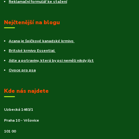
Reklamační formulář ke stažení
Nejčtenější na blogu
Acana je špičkové kanadské krmivo
Britské krmivo Essential
Jídle a potraviny, která by psi neměli nikdy jíst
Ovoce pro psa
Kde nás najdete
Uzbecká 1463/1
Praha 10 - Vršovice
101 00