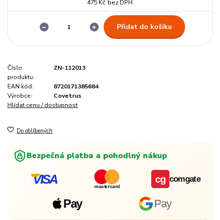
475 Kč
bez DPH
Přidat do košíku
Číslo
ZN-112013
produktu:
EAN kód:
8720171385684
Výrobce:
Covetrus
Hlídat cenu / dostupnost
Do oblíbených
Bezpečná platba a pohodlný nákup
VISA
cg
comgate
mastercard
Pay
Pay