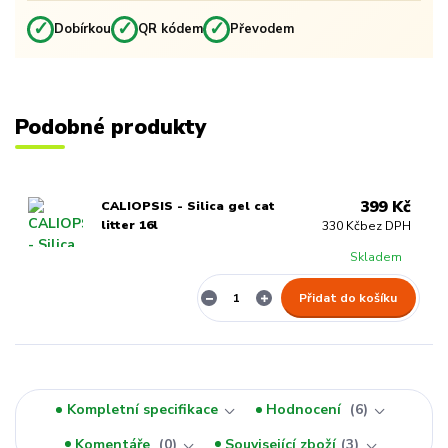
✓
✓
✓
Dobírkou
QR kódem
Převodem
Podobné produkty
399 Kč
CALIOPSIS - Silica gel cat
litter 16l
330 Kč
bez DPH
Skladem
Přidat do košíku
Kompletní specifikace
Hodnocení
6
Komentáře
0
Související zboží
3