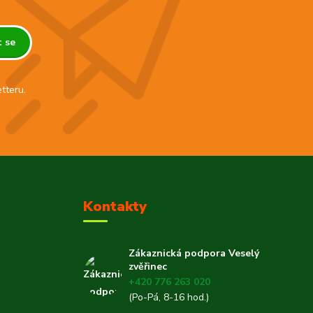
t se
tteru.
Kontakty
Zákaznická podpora Veselý
zvěřinec
+420 776 263 020
(Po-Pá, 8-16 hod.)