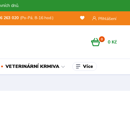
vních dnů.
6 263 020
(Po-Pá, 8-16 hod.)
Přihlášení
0
0 Kč
Více
VETERINÁRNÍ KRMIVA