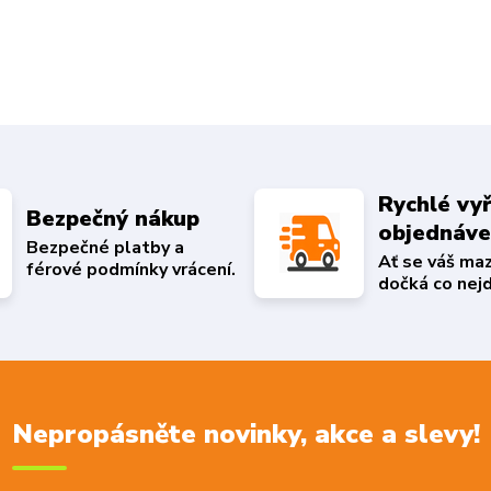
Rychlé vyř
Bezpečný nákup
objednáv
Bezpečné platby a
Ať se váš ma
férové podmínky vrácení.
dočká co nejd
Nepropásněte novinky, akce a slevy!