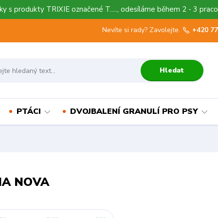
y s produkty TRIXIE označené T....., odesíláme během 2 - 3 praco
Nevíte si rady? Zavolejte.
+420 77
Hledat
PTÁCI
DVOJBALENÍ GRANULÍ PRO PSY
MA NOVA