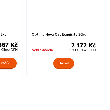
 2kg
Optima Nova Cat Exquisite 20kg
367 Kč
2 172 Kč
 Kč
bez DPH
Není skladem
1 939 Kč
bez DPH
 košíku
Detail