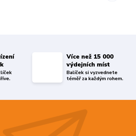
ízení
Více než 15 000
ek
výdejních míst
zlíček
Balíček si vyzvednete
říve.
téměř za každým rohem.