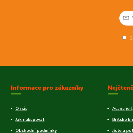
So
Informace pro zákazníky
Nejčteně
O nás
Acana je 
Jak nakupovat
Britské k
Obchodní podmínky
Jídle a po