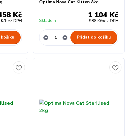
kg
Optima Nova Cat Kitten 8kg
458 Kč
1 104 Kč
Skladem
 Kč
bez DPH
986 Kč
bez DPH
 košíku
Přidat do košíku