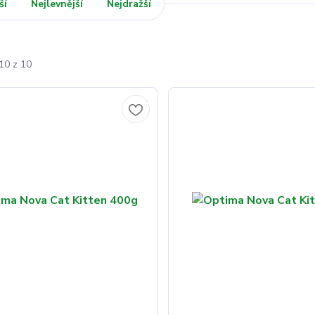
ší
Nejlevnější
Nejdražší
10 z 10