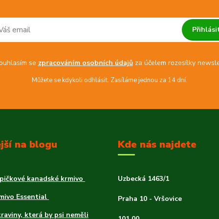
Přihlási
uhlasím se
zpracováním osobních údajů
za účelem rozesílky newsle
Můžete se kdykoli odhlásit. Zasíláme jednou za 14 dní.
jší na blogu
Kde nás najdete
špičkové kanadské krmivo
Uzbecká 1463/1
rmivo Essential
Praha 10 - Vršovice
traviny, která by psi neměli
101 00