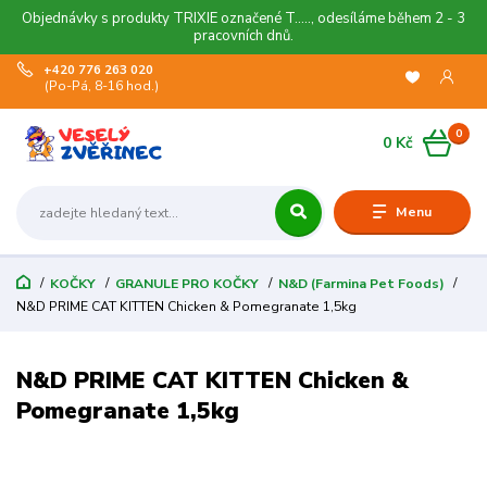
Objednávky s produkty TRIXIE označené T....., odesíláme během 2 - 3
pracovních dnů.
+420 776 263 020
(Po-Pá, 8-16 hod.)
0
0 Kč
Menu
KOČKY
GRANULE PRO KOČKY
N&D (Farmina Pet Foods)
N&D PRIME CAT KITTEN Chicken & Pomegranate 1,5kg
N&D PRIME CAT KITTEN Chicken &
Pomegranate 1,5kg