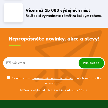
Více než 15 000 výdejních míst
Balíček si vyzvednete téměř za každým rohem.
Nepropásněte novinky, akce a slevy!
Přihlásit se
Souhlasím se
zpracováním osobních údajů
za účelem rozesílky
newsletteru.
Můžete se kdykoli odhlásit. Zasíláme jednou za 14 dní.