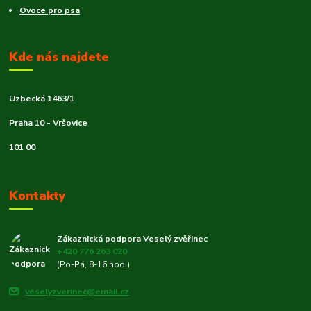
Ovoce pro psa
Kde nás najdete
Uzbecká 1463/1
Praha 10 - Vršovice
101 00
Kontakty
Zákaznická podpora Veselý zvěřinec
+420 776 263 020
(Po-Pá, 8-16 hod.)
veselyzverinec@email.cz