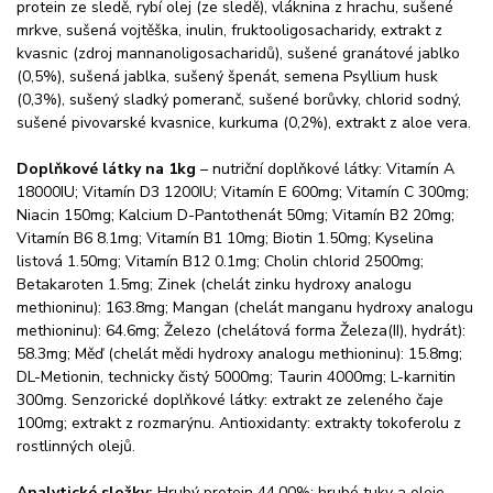
protein ze sledě, rybí olej (ze sledě), vláknina z hrachu, sušené
mrkve, sušená vojtěška, inulin, fruktooligosacharidy, extrakt z
kvasnic (zdroj mannanoligosacharidů), sušené granátové jablko
(0,5%), sušená jablka, sušený špenát, semena Psyllium husk
(0,3%), sušený sladký pomeranč, sušené borůvky, chlorid sodný,
sušené pivovarské kvasnice, kurkuma (0,2%), extrakt z aloe vera.
Doplňkové látky na 1kg
– nutriční doplňkové látky: Vitamín A
18000IU; Vitamín D3 1200IU; Vitamín E 600mg; Vitamín C 300mg;
Niacin 150mg; Kalcium D-Pantothenát 50mg; Vitamín B2 20mg;
Vitamín B6 8.1mg; Vitamín B1 10mg; Biotin 1.50mg; Kyselina
listová 1.50mg; Vitamín B12 0.1mg; Cholin chlorid 2500mg;
Betakaroten 1.5mg; Zinek (chelát zinku hydroxy analogu
methioninu): 163.8mg; Mangan (chelát manganu hydroxy analogu
methioninu): 64.6mg; Železo (chelátová forma Železa(II), hydrát):
58.3mg; Měď (chelát mědi hydroxy analogu methioninu): 15.8mg;
DL-Metionin, technicky čistý 5000mg; Taurin 4000mg; L-karnitin
300mg. Senzorické doplňkové látky: extrakt ze zeleného čaje
100mg; extrakt z rozmarýnu. Antioxidanty: extrakty tokoferolu z
rostlinných olejů.
Analytické složky:
Hrubý protein 44.00%; hrubé tuky a oleje