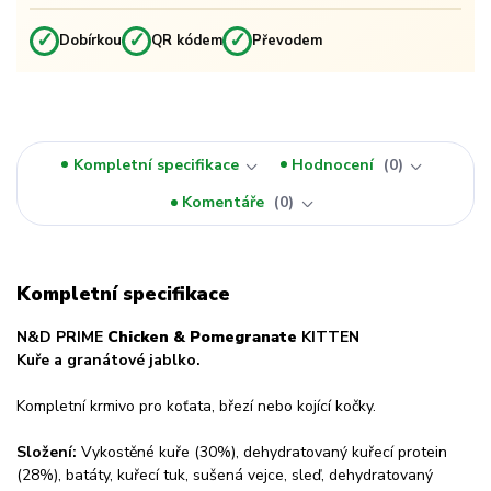
✓
✓
✓
Dobírkou
QR kódem
Převodem
Kompletní specifikace
Hodnocení
0
Komentáře
0
Kompletní specifikace
N&D PRIME
Chicken & Pomegranate
KITTEN
Kuře
a
granátov
é
jablk
o.
Kompletní krmivo pro koťata, březí nebo kojící kočky.
Složení:
Vykostěné kuře (30%), dehydratovaný kuřecí protein
(28%), batáty, kuřecí tuk, sušená vejce, sleď, dehydratovaný