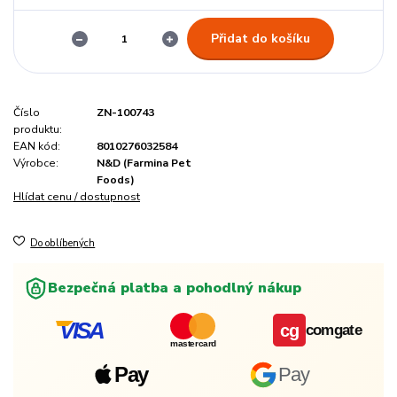
Přidat do košíku
Číslo
ZN-100743
produktu:
EAN kód:
8010276032584
Výrobce:
N&D (Farmina Pet
Foods)
Hlídat cenu / dostupnost
Do oblíbených
Bezpečná platba a pohodlný nákup
VISA
cg
comgate
mastercard
Pay
Pay