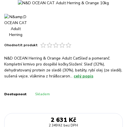
Ohodnotit produkt
N&D OCEAN Herring & Orange Adult CatSleď a pomeranč.
Kompletní krmivo pro dospělé kočky.Složení: Sleď (32%),
dehydratovaný protein ze sledě (30%), batáty, rybí olej (ze sledě),
sušená vejce, vláknina z hrá&scaron...
celý popis
Dostupnost
Skladem
2 631 Kč
2 349 Kč
bez DPH