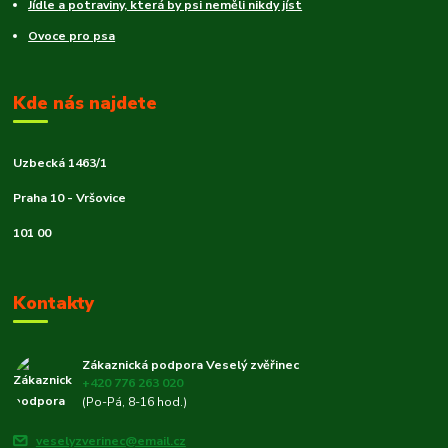
Jídle a potraviny, která by psi neměli nikdy jíst
Ovoce pro psa
Kde nás najdete
Uzbecká 1463/1
Praha 10 - Vršovice
101 00
Kontakty
Zákaznická podpora Veselý zvěřinec
+420 776 263 020
(Po-Pá, 8-16 hod.)
veselyzverinec@email.cz