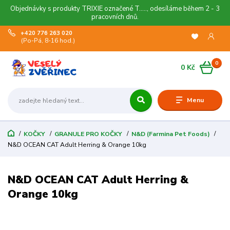
Objednávky s produkty TRIXIE označené T....., odesíláme během 2 - 3
pracovních dnů.
+420 776 263 020
(Po-Pá, 8-16 hod.)
0
0 Kč
Menu
KOČKY
GRANULE PRO KOČKY
N&D (Farmina Pet Foods)
N&D OCEAN CAT Adult Herring & Orange 10kg
N&D OCEAN CAT Adult Herring &
Orange 10kg