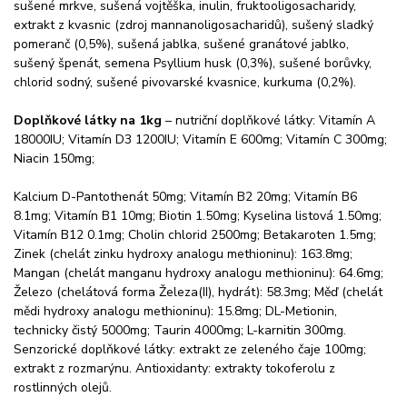
sušené mrkve, sušená vojtěška, inulin, fruktooligosacharidy,
extrakt z kvasnic (zdroj mannanoligosacharidů), sušený sladký
pomeranč (0,5%), sušená jablka, sušené granátové jablko,
sušený špenát, semena Psyllium husk (0,3%), sušené borůvky,
chlorid sodný, sušené pivovarské kvasnice, kurkuma (0,2%).
Doplňkové látky na 1kg
– nutriční doplňkové látky: Vitamín A
18000IU; Vitamín D3 1200IU; Vitamín E 600mg; Vitamín C 300mg;
Niacin 150mg;
Kalcium D-Pantothenát 50mg; Vitamín B2 20mg; Vitamín B6
8.1mg; Vitamín B1 10mg; Biotin 1.50mg; Kyselina listová 1.50mg;
Vitamín B12 0.1mg; Cholin chlorid 2500mg; Betakaroten 1.5mg;
Zinek (chelát zinku hydroxy analogu methioninu): 163.8mg;
Mangan (chelát manganu hydroxy analogu methioninu): 64.6mg;
Železo (chelátová forma Železa(II), hydrát): 58.3mg; Měď (chelát
mědi hydroxy analogu methioninu): 15.8mg; DL-Metionin,
technicky čistý 5000mg; Taurin 4000mg; L-karnitin 300mg.
Senzorické doplňkové látky: extrakt ze zeleného čaje 100mg;
extrakt z rozmarýnu. Antioxidanty: extrakty tokoferolu z
rostlinných olejů.