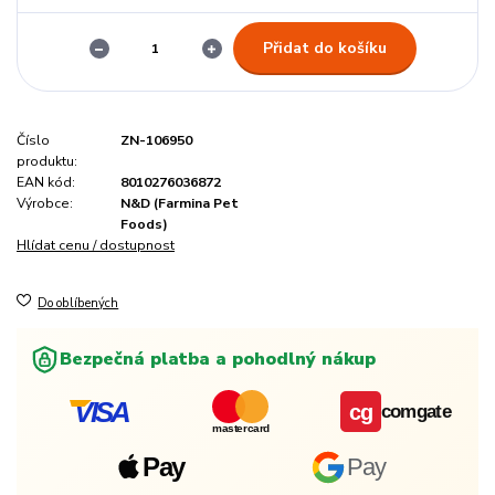
Přidat do košíku
Číslo
ZN-106950
produktu:
EAN kód:
8010276036872
Výrobce:
N&D (Farmina Pet
Foods)
Hlídat cenu / dostupnost
Do oblíbených
Bezpečná platba a pohodlný nákup
VISA
cg
comgate
mastercard
Pay
Pay