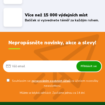
Více než 15 000 výdejních míst
Balíček si vyzvednete téměř za každým rohem.
Nepropásněte novinky, akce a slevy!
Přihlásit se
Souhlasím se
zpracováním osobních údajů
za účelem rozesílky
newsletteru.
Můžete se kdykoli odhlásit. Zasíláme jednou za 14 dní.