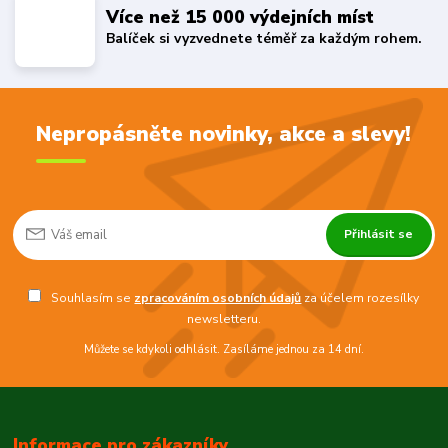
Více než 15 000 výdejních míst
Balíček si vyzvednete téměř za každým rohem.
Nepropásněte novinky, akce a slevy!
Přihlásit se
Souhlasím se
zpracováním osobních údajů
za účelem rozesílky
newsletteru.
Můžete se kdykoli odhlásit. Zasíláme jednou za 14 dní.
Informace pro zákazníky