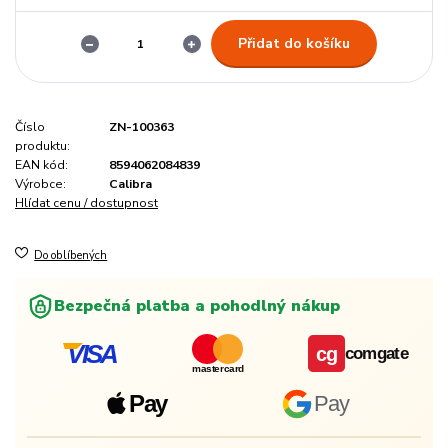
Přidat do košíku
Číslo
ZN-100363
produktu:
EAN kód:
8594062084839
Výrobce:
Calibra
Hlídat cenu / dostupnost
Do oblíbených
Bezpečná platba a pohodlný nákup
VISA
cg
comgate
mastercard
Pay
Pay