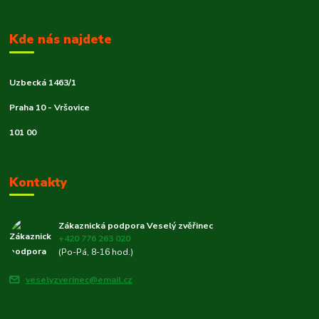
Kde nás najdete
Uzbecká 1463/1
Praha 10 - Vršovice
101 00
Kontakty
Zákaznická podpora Veselý zvěřinec
+420 776 263 020
(Po-Pá, 8-16 hod.)
veselyzverinec@email.cz