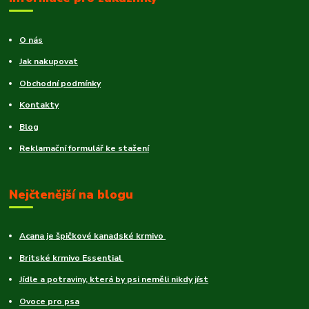
O nás
Jak nakupovat
Obchodní podmínky
Kontakty
Blog
Reklamační formulář ke stažení
Nejčtenější na blogu
Acana je špičkové kanadské krmivo
Britské krmivo Essential
Jídle a potraviny, která by psi neměli nikdy jíst
Ovoce pro psa