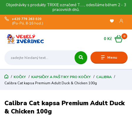
Objednávky s produkty TRIXIE označené T....., odesíláme během 2 - 3
pracovních dnů.
+420 776 263 020
(Po-Pá, 8-16 hod.)
0
0 Kč
Menu
KOČKY
KAPSIČKY A PAŠTIKY PRO KOČKY
CALIBRA
Calibra Cat kapsa Premium Adult Duck & Chicken 100g
Calibra Cat kapsa Premium Adult Duck
& Chicken 100g