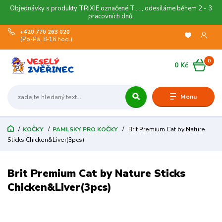
Objednávky s produkty TRIXIE označené T....., odesíláme během 2 - 3
pracovních dnů.
+420 776 263 020
(Po-Pá, 8-16 hod.)
0
0 Kč
Menu
KOČKY
PAMLSKY PRO KOČKY
Brit Premium Cat by Nature
Sticks Chicken&Liver(3pcs)
Brit Premium Cat by Nature Sticks
Chicken&Liver(3pcs)