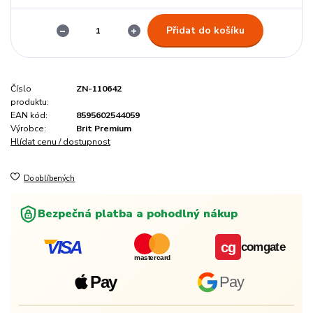
Přidat do košíku
Číslo
ZN-110642
produktu:
EAN kód:
8595602544059
Výrobce:
Brit Premium
Hlídat cenu / dostupnost
Do oblíbených
Bezpečná platba a pohodlný nákup
VISA
cg
comgate
mastercard
Pay
Pay