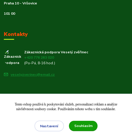
Praha 10 - Vršovice
101 00
Kontakty
Zákaznická podpora Veselý zvěřinec
+420 776 263 020
(Po-Pá, 8-16 hod.)
veselyzverinec@email.cz
Tento eshop používá k poskytování služeb, personalizaci reklam a analýze
© 2019–2026 Veselý zvěřinec 🐾 | Rodinný e-shop pro chovatele od roku
návštěvnosti soubory cookie. Používáním tohoto webu s tím souhlasíte.
2019.
Vytvořeno na
Eshop-rychle.cz
Souhlasím
Nastavení