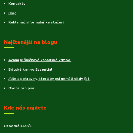
Kontakty
Blog
Reklamační formulář ke stažení
Nejčtenější na blogu
Acana je špičkové kanadské krmivo
Britské krmivo Essential
Jídle a potraviny, která by psi neměli nikdy jíst
Ovoce pro psa
Kde nás najdete
Uzbecká 1463/1