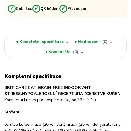
✓
✓
✓
Dobírkou
QR kódem
Převodem
Kompletní specifikace
Hodnocení
0
Komentáře
0
Kompletní specifikace
BRIT CARE CAT GRAIN-FREE INDOOR ANTI-
STRESS.
HYPOALERGENNÍ RECEPTURA "ČERSTVE KUŘE".
Kompletní krmivo pro dospělé kočky od 12 měsíců.
Složení:
čerstvé kuřecí maso (26 %), žlutý hrách (25 %), dehydratované
kuře (20 %), sušená jablka (8 %), dýně (6 %), drůbeží tuk