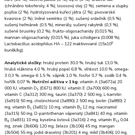
(chráněno tokoferoly, 4 %), lososový olej (2 %), semena a slupky
psyllia (2 %), hydrolyzovaná kuřecí játra (2 %), pivovarské
kvasnice (2 %), lněné semínko (1 %), sušený srdečník (0,5 %),
sušený heřmánek (0,5 %), minerály, sušený rakytník (0,3 %),
sušené brusinky (0,2 %), frukto-oligosacharidy (0,015 %),
mannan-oligosacharidy (0,015 %), juka schidigera (0,008 %),
9
Lactobacillus acidophilus HA – 122 inaktivované (15x10
buněk/kg).
Analytické složky:
hrubý protein 30,0 %, hrubý tuk 13,0 %,
hrubá vláknina 4,0 %, hrubý popel 6,8 %, vlhkost 10,0 %, omega-
3 0,3 %, omega-6 1,5 %, vápník 1,0 %, fosfor 0,7 %, sodík 0,4 %,
hořčík 0,07 %.
Nutriční aditiva v 1 kg:
vitamín A (3a672a) 20
000 IU, vitamín D
(E671) 800 IU, vitamín E (3a700) 600 mg,
3
vitamín C (3a312) 300 mg, taurin (3a370) 2 500 mg, L-karnitin
(3a910) 50 mg, cholinchlorid (3a890) 2 500 mg, biotin (3a880) 2
mg, vitamín B
(3a821) 10 mg, vitamín B
12 mg, niacinamid
1
2
(3a315) 50 mg, D-pantothenan vápenatý (3a841) 40 mg, vitamín
B
(3a831) 10 mg, kyselina listová (3a316) 2 mg, vitamín B
0,04
6
12
mg, zinek (3b606) 120 mg, železo (3b106) 45 mg, mangan
(3b504) 55 mg, jodid draselný (3b201) 4 mg, měď (3b406) 10 mg,