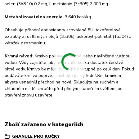
selen (3b8.10) 0,2 mg, L-methionin (3c305) 2 000 mg.
Metabolizovatelná energie:
3,640 kcal/kg.
Obsahuje přírodní antioxidanty schválené EU: tokoferolové
extrakty z rostlinných olejů (1b306), askorbyl-palmitát (1b304) a
výtažek z rozmarýnu.
Krmný návod:
Krmivo podávejte suché nebo navlhčené vlažnou
vodou. Vždy zajistěte, aby měla vaše kočka dostatek čerstvé
pitné vody. Krmivo by mělo být volně dostupné po celý den. Pokud
podáváte krmivo poprvé, smíchejte jej s předešlým krmivem,
abyste usnadnili přechod na nové. Skladujte na suchém a
chladném místě, chraňte před přímým slunečním světlem, po
otevření znovu uzavřete.
Zboží zařazeno v kategoriích
GRANULE PRO KOČKY