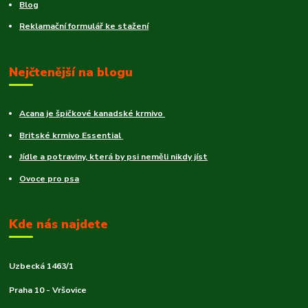
Blog
Reklamační formulář ke stažení
Nejčtenější na blogu
Acana je špičkové kanadské krmivo
Britské krmivo Essential
Jídle a potraviny, která by psi neměli nikdy jíst
Ovoce pro psa
Kde nás najdete
Uzbecká 1463/1
Praha 10 - Vršovice