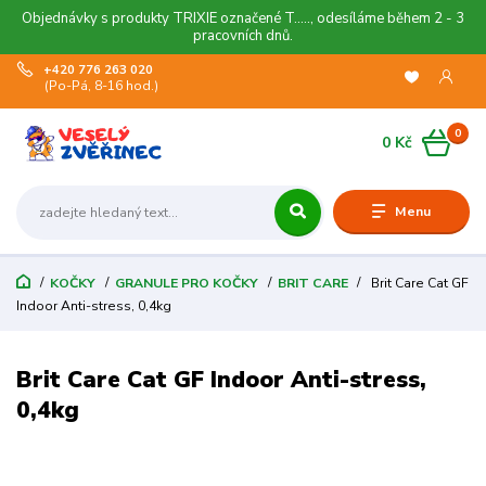
Objednávky s produkty TRIXIE označené T....., odesíláme během 2 - 3
pracovních dnů.
+420 776 263 020
(Po-Pá, 8-16 hod.)
0
0 Kč
Menu
KOČKY
GRANULE PRO KOČKY
BRIT CARE
Brit Care Cat GF
Indoor Anti-stress, 0,4kg
Brit Care Cat GF Indoor Anti-stress,
0,4kg