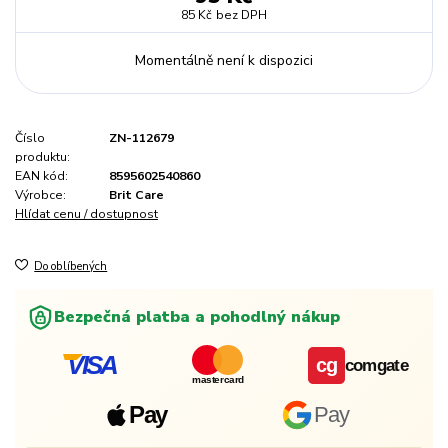
85 Kč
bez DPH
Momentálně není k dispozici
Číslo
ZN-112679
produktu:
EAN kód:
8595602540860
Výrobce:
Brit Care
Hlídat cenu / dostupnost
Do oblíbených
Bezpečná platba a pohodlný nákup
VISA
cg
comgate
mastercard
Pay
Pay