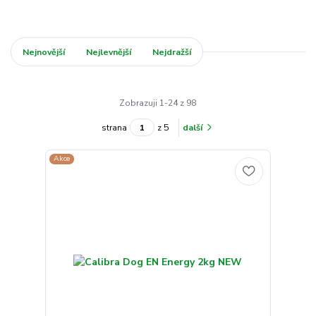
Nejnovější
Nejlevnější
Nejdražší
Zobrazuji 1-24 z 98
strana
z 5
další
Akce