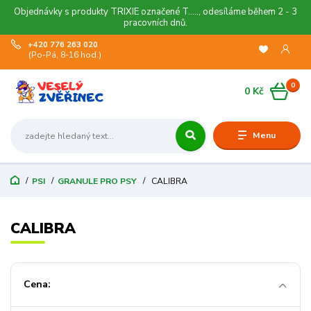
Objednávky s produkty TRIXIE označené T....., odesíláme během 2 - 3
pracovních dnů.
+420 776 263 020
(Po-Pá, 8-16 hod.)
0
0 Kč
Menu
PSI
GRANULE PRO PSY
CALIBRA
CALIBRA
Cena: