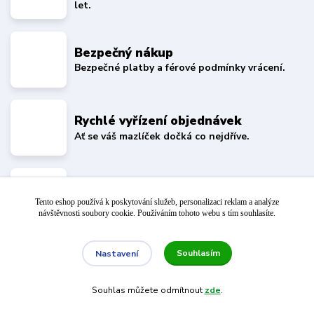
let.
Bezpečný nákup
Bezpečné platby a férové podmínky vrácení.
Rychlé vyřízení objednávek
Ať se váš mazlíček dočká co nejdříve.
Více než 15 000 výdejních míst
Tento eshop používá k poskytování služeb, personalizaci reklam a analýze
Balíček si vyzvednete téměř za každým rohem.
návštěvnosti soubory cookie. Používáním tohoto webu s tím souhlasíte.
Souhlasím
Nastavení
Nepropásněte novinky, akce a slevy!
Souhlas můžete odmítnout
zde
.