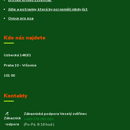
Britské krmivo Essential
Jídle a potraviny, která by psi neměli nikdy jíst
Ovoce pro psa
Kde nás najdete
Uzbecká 1463/1
Praha 10 - Vršovice
101 00
Kontakty
Zákaznická podpora Veselý zvěřinec
+420 776 263 020
(Po-Pá, 8-16 hod.)