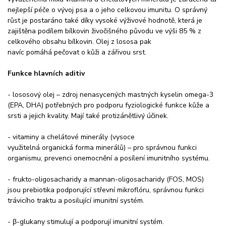
nejlepší péče o vývoj psa a o jeho celkovou imunitu. O správný
růst je postaráno také díky vysoké výživové hodnotě, která je
zajištěna podílem bílkovin živočišného původu ve výši 85 % z
celkového obsahu bílkovin. Olej z lososa pak
navíc pomáhá pečovat o kůži a zářivou srst.
Funkce hlavních aditiv
- lososový olej – zdroj nenasycených mastných kyselin omega-3
(EPA, DHA) potřebných pro podporu fyziologické funkce kůže a
srsti a jejich kvality. Mají také protizánětlivý účinek.
- vitaminy a chelátové minerály (vysoce
využitelná organická forma minerálů) – pro správnou funkci
organismu, prevenci onemocnění a posílení imunitního systému.
- frukto-oligosacharidy a mannan-oligosacharidy (FOS, MOS)
jsou prebiotika podporující střevní mikroflóru, správnou funkci
trávicího traktu a posilující imunitní systém.
- β-glukany stimulují a podporují imunitní systém.