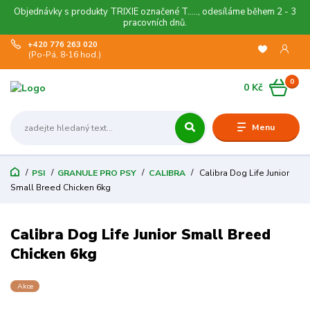
Objednávky s produkty TRIXIE označené T....., odesíláme během 2 - 3
pracovních dnů.
+420 776 263 020
(Po-Pá, 8-16 hod.)
0
0 Kč
Menu
PSI
GRANULE PRO PSY
CALIBRA
Calibra Dog Life Junior
Small Breed Chicken 6kg
Calibra Dog Life Junior Small Breed
Chicken 6kg
Akce