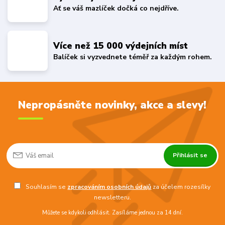
Ať se váš mazlíček dočká co nejdříve.
Více než 15 000 výdejních míst
Balíček si vyzvednete téměř za každým rohem.
Nepropásněte novinky, akce a slevy!
Přihlásit se
Souhlasím se
zpracováním osobních údajů
za účelem rozesílky
newsletteru.
Můžete se kdykoli odhlásit. Zasíláme jednou za 14 dní.