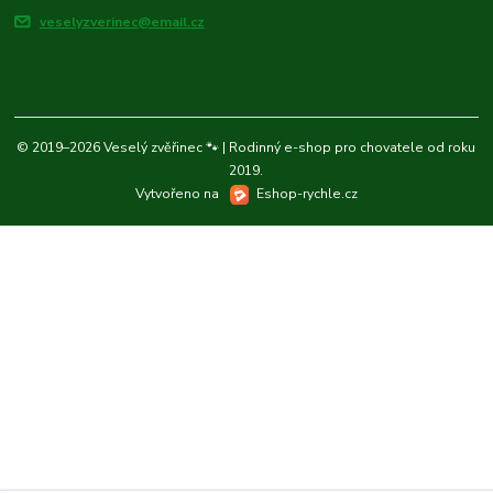
veselyzverinec@email.cz
© 2019–2026 Veselý zvěřinec 🐾 | Rodinný e-shop pro chovatele od roku
2019.
Vytvořeno na
Eshop-rychle.cz