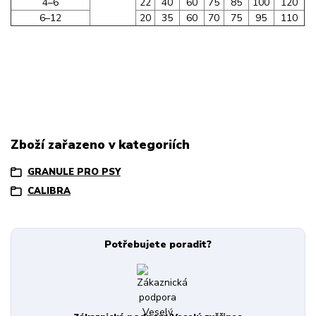
4–6
22
40
60
75
85
100
120
6–12
20
35
60
70
75
95
110
Zboží zařazeno v kategoriích
GRANULE PRO PSY
CALIBRA
Potřebujete poradit?