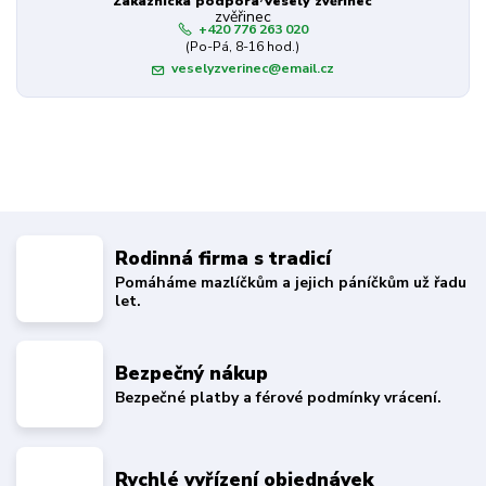
Zákaznická podpora Veselý zvěřinec
+420 776 263 020
(Po-Pá, 8-16 hod.)
veselyzverinec@email.cz
Rodinná firma s tradicí
Pomáháme mazlíčkům a jejich páníčkům už řadu
let.
Bezpečný nákup
Bezpečné platby a férové podmínky vrácení.
Rychlé vyřízení objednávek