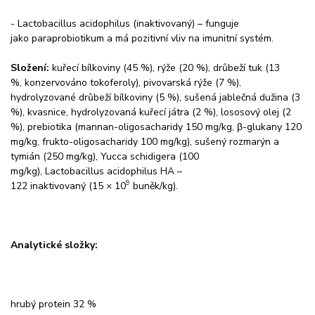
- Lactobacillus acidophilus (inaktivovaný) – funguje
jako paraprobiotikum a má pozitivní vliv na imunitní systém.
Složení:
kuřecí bílkoviny (45 %), rýže (20 %), drůbeží tuk (13
%, konzervováno tokoferoly), pivovarská rýže (7 %),
hydrolyzované drůbeží bílkoviny (5 %), sušená jablečná dužina (3
%), kvasnice, hydrolyzovaná kuřecí játra (2 %), lososový olej (2
%), prebiotika (mannan-oligosacharidy 150 mg/kg, β-glukany 120
mg/kg, frukto-oligosacharidy 100 mg/kg), sušený rozmarýn a
tymián (250 mg/kg), Yucca schidigera (100
mg/kg), Lactobacillus acidophilus HA –
9
122 inaktivovaný (15 × 10
buněk/kg).
Analytické složky:
hrubý protein 32 %