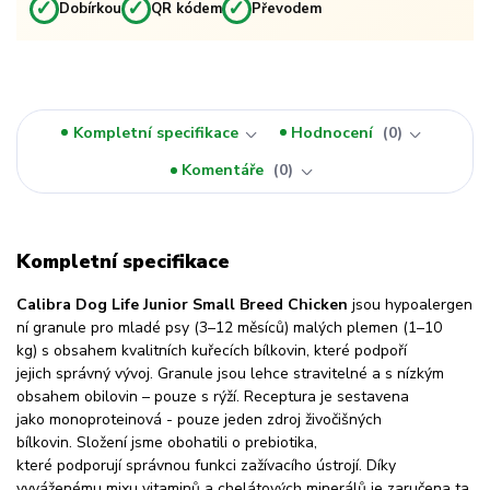
✓
✓
✓
Dobírkou
QR kódem
Převodem
Kompletní specifikace
Hodnocení
0
Komentáře
0
Kompletní specifikace
Calibra Dog Life Junior Small Breed Chicken
jsou hypoalergen
ní granule pro mladé psy (3–12 měsíců) malých plemen (1–10
kg) s obsahem kvalitních kuřecích bílkovin, které podpoří
jejich správný vývoj. Granule jsou lehce stravitelné a s nízkým
obsahem obilovin – pouze s rýží. Receptura je sestavena
jako monoproteinová - pouze jeden zdroj živočišných
bílkovin. Složení jsme obohatili o prebiotika,
které podporují správnou funkci zažívacího ústrojí. Díky
vyváženému mixu vitaminů a chelátových minerálů je zaručena ta