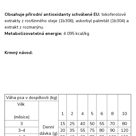
Obsahuje přírodní antioxidanty schválené EU:
tokoferolové
extrakty z rostlinného oleje (1b306), askorbyl palmitát (1b304) a
extrakt z rozmarýnu.
Metabolizovatelná energie:
4 095 kcal/kg
Krmný návod:
Váha psa v dospělosti (kg)
Věk
1
2
4
5
6
8
10
(měsíce)
3
15
25
40
50
55
70
80
Denní
3–4
20
35
55
75
80
90
120
dávka (g)