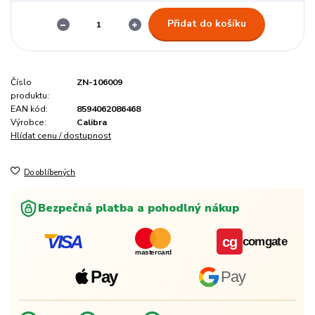
Přidat do košíku
Číslo
ZN-106009
produktu:
EAN kód:
8594062086468
Výrobce:
Calibra
Hlídat cenu / dostupnost
Do oblíbených
Bezpečná platba a pohodlný nákup
VISA
cg
comgate
mastercard
Pay
Pay