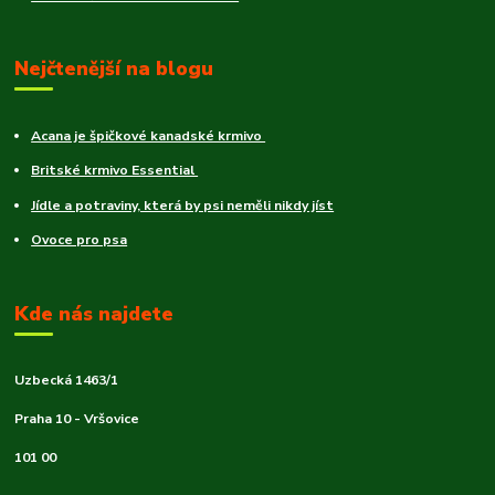
Nejčtenější na blogu
Acana je špičkové kanadské krmivo
Britské krmivo Essential
Jídle a potraviny, která by psi neměli nikdy jíst
Ovoce pro psa
Kde nás najdete
Uzbecká 1463/1
Praha 10 - Vršovice
101 00