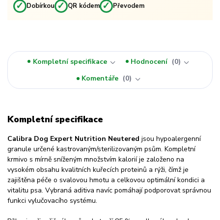
✓
✓
✓
Dobírkou
QR kódem
Převodem
Kompletní specifikace
Hodnocení
0
Komentáře
0
Kompletní specifikace
Calibra Dog Expert Nutrition Neutered
jsou hypoalergenní
granule určené kastrovaným/sterilizovaným psům. Kompletní
krmivo s mírně sníženým množstvím kalorií je založeno na
vysokém obsahu kvalitních kuřecích proteinů a rýži, čímž je
zajištěna péče o svalovou hmotu a celkovou optimální kondici a
vitalitu psa. Vybraná aditiva navíc pomáhají podporovat správnou
funkci vylučovacího systému.