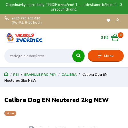
Objednávky s produkty TRIXIE označené T....., odesíláme během 2 - 3
pracovních dnů.
+420 776 263 020
(Po-Pá, 8-16 hod.)
0
0 Kč
Menu
PSI
GRANULE PRO PSY
CALIBRA
Calibra Dog EN
Neutered 2kg NEW
Calibra Dog EN Neutered 2kg NEW
Akce