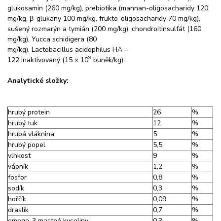
glukosamin (260 mg/kg), prebiotika (mannan-oligosacharidy 120
mg/kg, β-glukany 100 mg/kg, frukto-oligosacharidy 70 mg/kg),
sušený rozmarýn a tymián (200 mg/kg), chondroitinsulfát (160
mg/kg), Yucca schidigera (80
mg/kg), Lactobacillus acidophilus HA –
9
122 inaktivovaný (15 × 10
buněk/kg).
Analytické složky:
hrubý protein
26
%
hrubý tuk
12
%
hrubá vláknina
5
%
hrubý popel
5,5
%
vlhkost
9
%
vápník
1,2
%
fosfor
0,8
%
sodík
0,3
%
hořčík
0,09
%
draslík
0,7
%
omega-3 mastné kyseliny
0,3
%