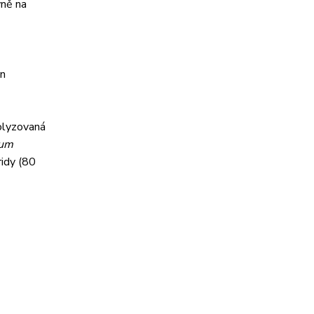
vně na
in
rolyzovaná
lum
ridy (80