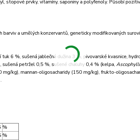
yl, stopové prvky, vitamíny, saponiny a polyfenoly. Působí poziti
ých barviv a umělých konzervantů, geneticky modifikovaných surov
í tuk 6 %, sušená jablečná dužina 3 %, pivovarské kvasnice, hyd
%, sušená petržel 0,5 %, sušené chaluhy 0,4 % (kelpa,
Ascophyl
60 mg/kg), mannan-oligosacharidy (150 mg/kg), frukto-oligosacha
.
6
%
5
%