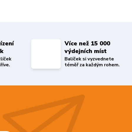
ízení
Více než 15 000
ek
výdejních míst
zlíček
Balíček si vyzvednete
říve.
téměř za každým rohem.