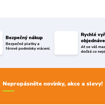
Rychlé vyř
Bezpečný nákup
objednáv
Bezpečné platby a
Ať se váš ma
férové podmínky vrácení.
dočká co nejd
Nepropásněte novinky, akce a slevy!