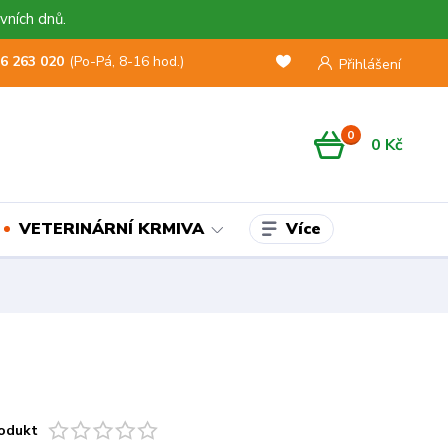
vních dnů.
6 263 020
(Po-Pá, 8-16 hod.)
Přihlášení
0
0 Kč
Více
VETERINÁRNÍ KRMIVA
odukt