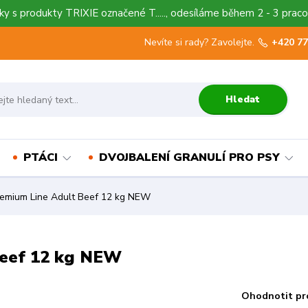
y s produkty TRIXIE označené T....., odesíláme během 2 - 3 praco
Nevíte si rady? Zavolejte.
+420 77
Hledat
PTÁCI
DVOJBALENÍ GRANULÍ PRO PSY
remium Line Adult Beef 12 kg NEW
Beef 12 kg NEW
Ohodnotit pr