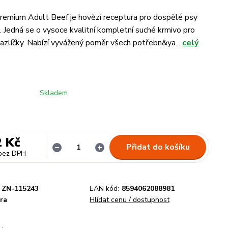
remium Adult Beef je hovězí receptura pro dospělé psy
 Jedná se o vysoce kvalitní kompletní suché krmivo pro
azlíčky. Nabízí vyvážený poměr všech potřebn&ya...
celý
Skladem
2 Kč
Přidat do košíku
bez DPH
ZN-115243
EAN kód:
8594062088981
ra
Hlídat cenu / dostupnost