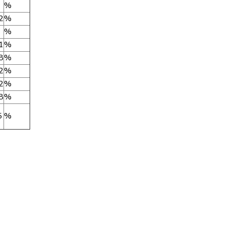
%
2
%
%
1
%
8
%
2
%
2
%
8
%
5
%