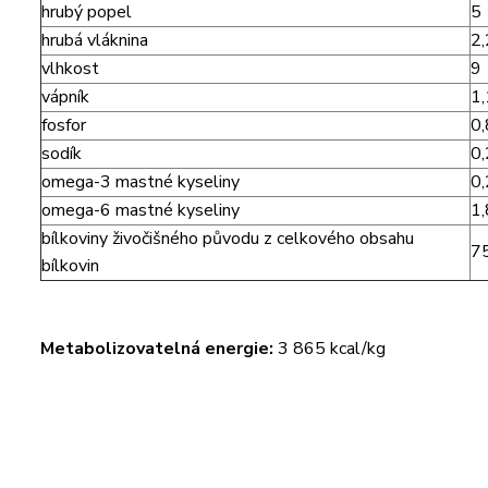
hrubý popel
5
hrubá vláknina
2,
vlhkost
9
vápník
1,
fosfor
0,
sodík
0,
omega-3 mastné kyseliny
0,
omega-6 mastné kyseliny
1,
bílkoviny živočišného původu z celkového obsahu
7
bílkovin
Metabolizovatelná energie:
3 865 kcal/kg