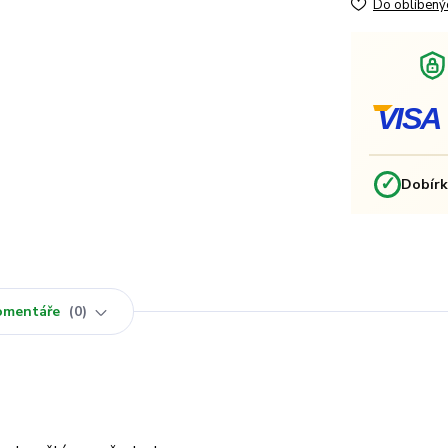
Do oblíbený
VISA
✓
Dobír
omentáře
0