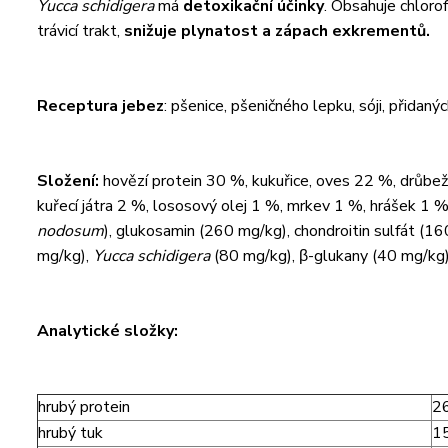
Yucca schidigera
má
detoxikační účinky
. Obsahuje chlorof
trávicí trakt,
snižuje plynatost a zápach exkrementů.
Receptura je
bez
: pšenice, pšeničného lepku, sóji, přidan
Složení:
hovězí protein 30 %, kukuřice, oves 22 %, drůbež
kuřecí játra 2 %, lososový olej 1 %, mrkev 1 %, hrášek 1 
nodosum
), glukosamin (260 mg/kg), chondroitin sulfát (1
mg/kg),
Yucca schidigera
(80 mg/kg), β-glukany (40 mg/kg)
Analytické složky:
hrubý protein
2
hrubý tuk
1