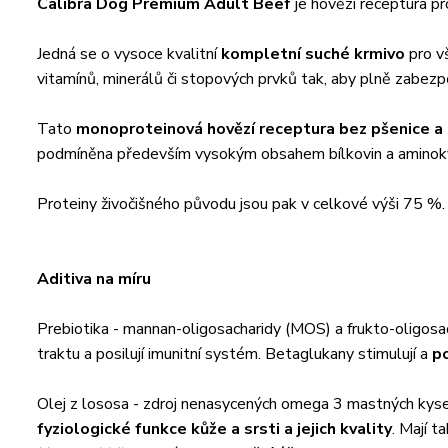
Calibra Dog Premium Adult Beef
je hovězí receptura p
Jedná se o vysoce kvalitní
kompletní suché krmivo
pro vš
vitamínů, minerálů či stopových prvků tak, aby plně zabezp
Tato
monoproteinová hovězí receptura bez pšenice a
podmíněna především vysokým obsahem bílkovin a aminoky
Proteiny živočišného původu jsou pak v celkové výši 75 %.
Aditiva na míru
Prebiotika - mannan-oligosacharidy (MOS) a frukto-oligos
traktu a posilují imunitní systém. Betaglukany stimulují a
po
Olej z lososa - zdroj nenasycených omega 3 mastných kys
fyziologické funkce kůže a srsti a jejich kvality
. Mají t