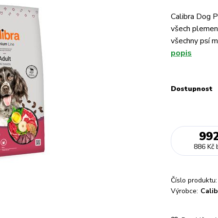
Calibra Dog P
všech plemen.
všechny psí m
popis
Dostupnost
99
886 Kč
Číslo produktu:
Výrobce:
Calib