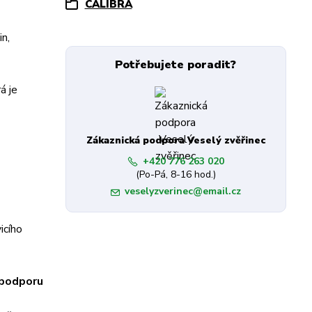
CALIBRA
n,
Potřebujete poradit?
á je
Zákaznická podpora Veselý zvěřinec
+420 776 263 020
(Po-Pá, 8-16 hod.)
veselyzverinec@email.cz
icího
 podporu