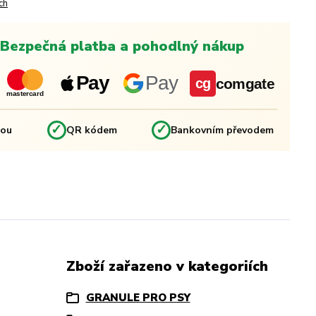
ch
Bezpečná platba a pohodlný nákup
Pay
Pay
comgate
cg
mastercard
✓
✓
kou
QR kódem
Bankovním převodem
Zboží zařazeno v kategoriích
GRANULE PRO PSY