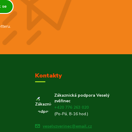
t se
tteru.
Kontakty
Zákaznická podpora Veselý
zvěřinec
+420 776 263 020
(Po-Pá, 8-16 hod.)
veselyzverinec@email.cz