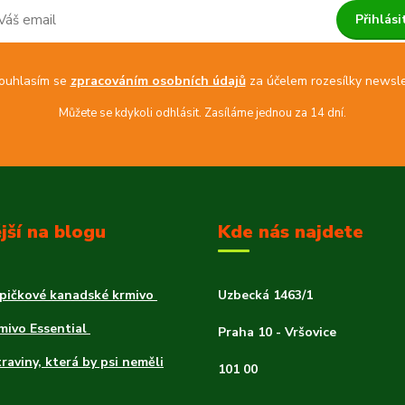
Přihlási
uhlasím se
zpracováním osobních údajů
za účelem rozesílky newsle
Můžete se kdykoli odhlásit. Zasíláme jednou za 14 dní.
jší na blogu
Kde nás najdete
špičkové kanadské krmivo
Uzbecká 1463/1
rmivo Essential
Praha 10 - Vršovice
traviny, která by psi neměli
101 00