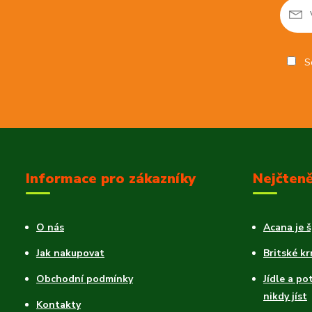
So
Informace pro zákazníky
Nejčteně
O nás
Acana je 
Jak nakupovat
Britské k
Obchodní podmínky
Jídle a po
nikdy jíst
Kontakty