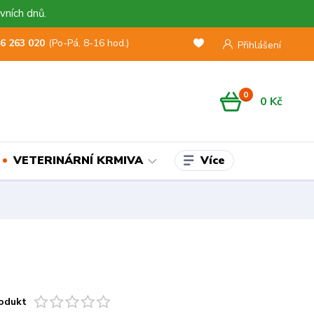
vních dnů.
6 263 020
(Po-Pá, 8-16 hod.)
Přihlášení
0
0 Kč
Více
VETERINÁRNÍ KRMIVA
odukt