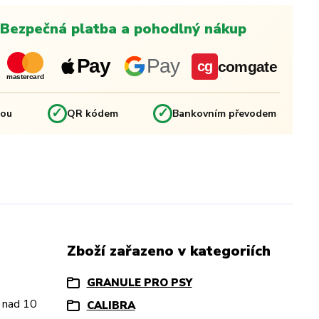
Bezpečná platba a pohodlný nákup
Pay
Pay
comgate
cg
mastercard
✓
✓
kou
QR kódem
Bankovním převodem
Zboží zařazeno v kategoriích
GRANULE PRO PSY
, nad 10
CALIBRA