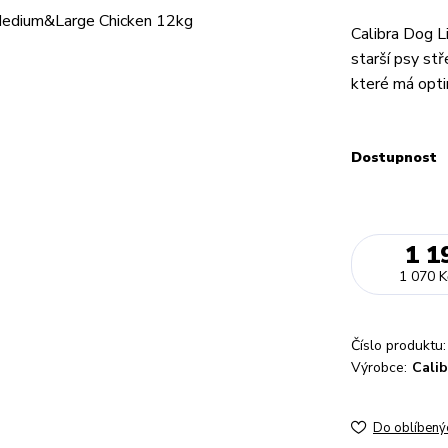
Calibra Dog L
starší psy stř
které má opti
Dostupnost
1 1
1 070 K
Číslo produktu:
Výrobce:
Calib
Do oblíbený