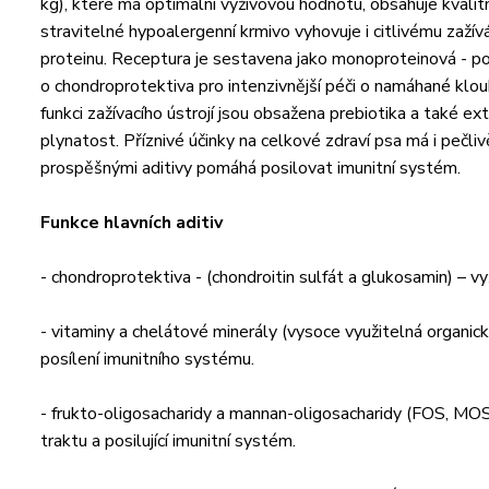
kg), které má optimální výživovou hodnotu, obsahuje kvalitní
stravitelné hypoalergenní krmivo vyhovuje i citlivému zaží
proteinu. Receptura je sestavena jako monoproteinová - pou
o chondroprotektiva pro intenzivnější péči o namáhané klou
funkci zažívacího ústrojí jsou obsažena prebiotika a také ext
plynatost. Příznivé účinky na celkové zdraví psa má i pečli
prospěšnými aditivy pomáhá posilovat imunitní systém.
Funkce hlavních aditiv
- chondroprotektiva - (chondroitin sulfát a glukosamin) – vy
- vitaminy a chelátové minerály (vysoce využitelná organic
posílení imunitního systému.
- frukto-oligosacharidy a mannan-oligosacharidy (FOS, MOS) 
traktu a posilující imunitní systém.