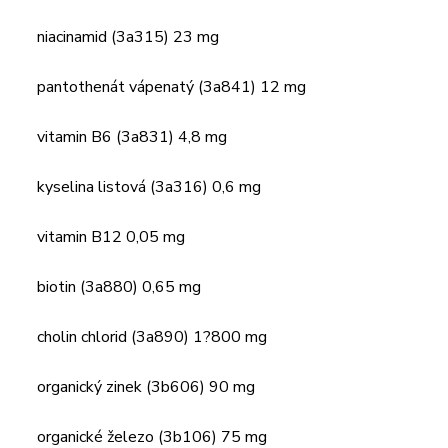
niacinamid (3a315) 23 mg
pantothenát vápenatý (3a841) 12 mg
vitamin B6 (3a831) 4,8 mg
kyselina listová (3a316) 0,6 mg
vitamin B12 0,05 mg
biotin (3a880) 0,65 mg
cholin chlorid (3a890) 1?800 mg
organický zinek (3b606) 90 mg
organické železo (3b106) 75 mg