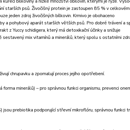
 kuřecí bílkoviny a nízké množství obilovin, kterými je rýže. Vys
vání starších psů. Živočišný protein je zastoupen 85 % v celkové
ze jeden zdroj živočišných bílkovin. Krmivo je obohaceno
by a pohybový aparát starších větších psů. Pro dobré trávení a 
rakt z Yuccy schidigera, který má detoxikační účinky a snižuje
vě sestavený mix vitamínů a minerálů, který spolu s ostatními zdr
živují chrupavku a zpomalují proces jejího opotřebení.
ká forma minerálů) – pro správnou funkci organismu, prevenci one
jsou prebiotika podporující střevní mikroflóru, správnou funkci tr