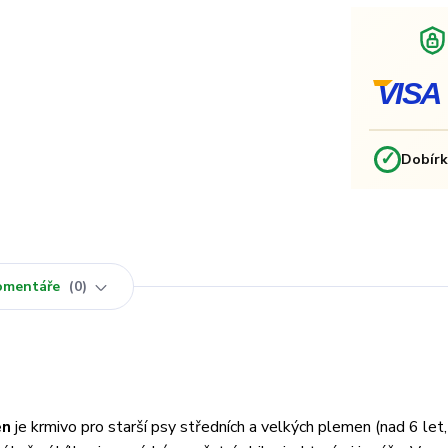
VISA
✓
Dobír
omentáře
0
en
je krmivo pro starší psy středních a velkých plemen (nad 6 let