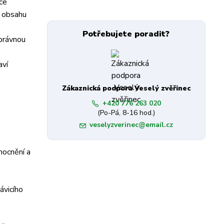
oce
m obsahu
Potřebujete poradit?
správnou
aví
Zákaznická podpora Veselý zvěřinec
+420 776 263 020
(Po-Pá, 8-16 hod.)
veselyzverinec@email.cz
mocnění a
ávicího