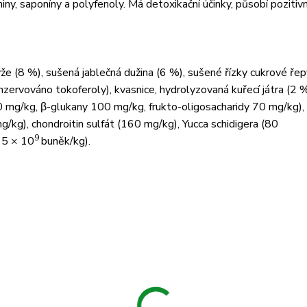
miny, saponíny a polyfenoly. Má detoxikační účinky, působí pozitiv
ýže (8 %), sušená jablečná dužina (6 %), sušené řízky cukrové řep
nzervováno tokoferoly), kvasnice, hydrolyzovaná kuřecí játra (2 %
0 mg/kg, β-glukany 100 mg/kg, frukto-oligosacharidy 70 mg/kg),
kg), chondroitin sulfát (160 mg/kg), Yucca schidigera (80
9
15 × 10
buněk/kg).