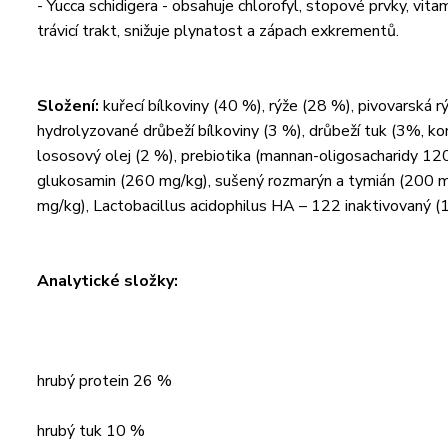
- Yucca schidigera - obsahuje chlorofyl, stopové prvky, vita
trávicí trakt, snižuje plynatost a zápach exkrementů.
Složení:
kuřecí bílkoviny (40 %), rýže (28 %), pivovarská r
hydrolyzované drůbeží bílkoviny (3 %), drůbeží tuk (3%, ko
lososový olej (2 %), prebiotika (mannan-oligosacharidy 12
glukosamin (260 mg/kg), sušený rozmarýn a tymián (200 mg/
mg/kg), Lactobacillus acidophilus HA – 122 inaktivovaný (
Analytické složky:
hrubý protein 26 %
hrubý tuk 10 %