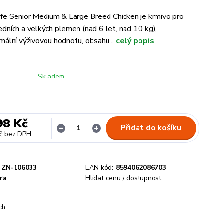
ife Senior Medium & Large Breed Chicken je krmivo pro
edních a velkých plemen (nad 6 let, nad 10 kg),
mální výživovou hodnotu, obsahu...
celý popis
Skladem
98 Kč
Přidat do košíku
č
bez DPH
ZN-106033
EAN kód:
8594062086703
ra
Hlídat cenu / dostupnost
ch