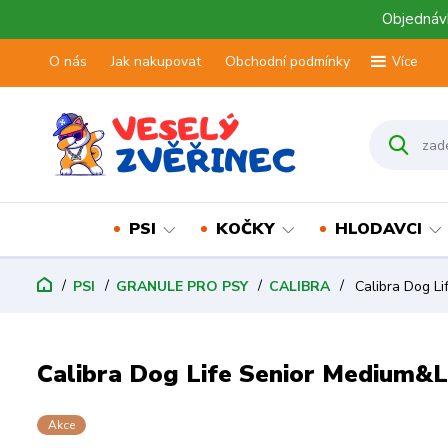
Objednávk
O nás
Jak nakupovat
Obchodní podmínky
Více
PSI
KOČKY
HLODAVCI
PSI
GRANULE PRO PSY
CALIBRA
Calibra Dog Li
Calibra Dog Life Senior Medium&L
Akce