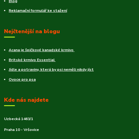
Blog
Reklamační formulář ke stažení
Nejčtenější na blogu
Acana je špičkové kanadské krmivo
Britské krmivo Essential
Jídle a potraviny, která by psi neměli nikdy jíst
Ovoce pro psa
Kde nás najdete
Uzbecká 1463/1
Praha 10 - Vršovice