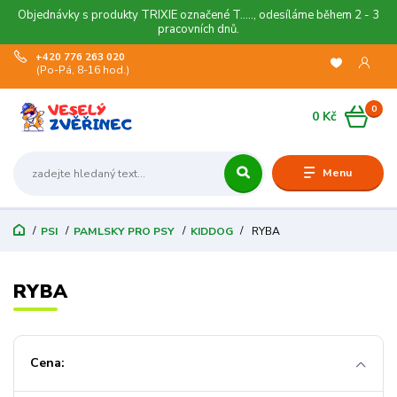
Objednávky s produkty TRIXIE označené T....., odesíláme během 2 - 3
pracovních dnů.
+420 776 263 020
(Po-Pá, 8-16 hod.)
0
0 Kč
Menu
PSI
PAMLSKY PRO PSY
KIDDOG
RYBA
RYBA
Cena: