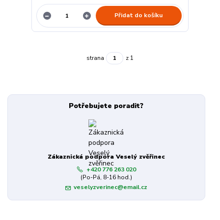
Přidat do košíku
strana
z 1
Potřebujete poradit?
Zákaznická podpora Veselý zvěřinec
+420 776 263 020
(Po-Pá, 8-16 hod.)
veselyzverinec@email.cz