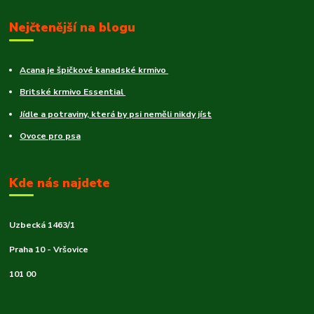
Nejčtenější na blogu
Acana je špičkové kanadské krmivo
Britské krmivo Essential
Jídle a potraviny, která by psi neměli nikdy jíst
Ovoce pro psa
Kde nás najdete
Uzbecká 1463/1
Praha 10 - Vršovice
101 00