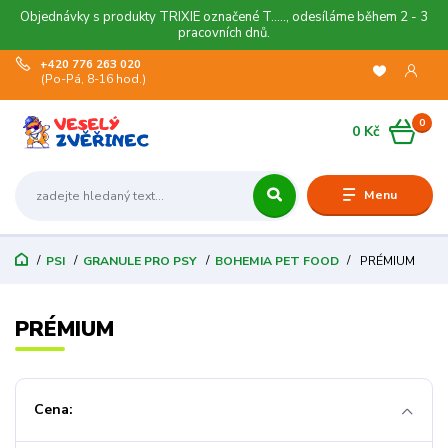
Objednávky s produkty TRIXIE označené T....., odesíláme během 2 - 3
pracovních dnů.
+420 776 263 020
(Po-Pá, 8-16 hod.)
0
0 Kč
Menu
PSI
GRANULE PRO PSY
BOHEMIA PET FOOD
PRÉMIUM
PRÉMIUM
Cena: