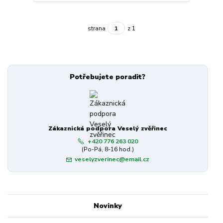
strana
z 1
Potřebujete poradit?
Zákaznická podpora Veselý zvěřinec
+420 776 263 020
(Po-Pá, 8-16 hod.)
veselyzverinec@email.cz
Novinky