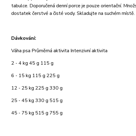
tabulce. Doporučená denní porce je pouze orientační. Množst
dostatek čerstvé a čisté vody. Skladujte na suchém místě.
Dávkování:
Váha psa Průměrná aktivita Intenzivní aktivita
2 - 4 kg 45 g 115 g
6 - 15 kg 115 g 225 g
12 - 25 kg 225 g 330 g
25 - 45 kg 330 g 515 g
45 - 75 kg 515 g 755 g