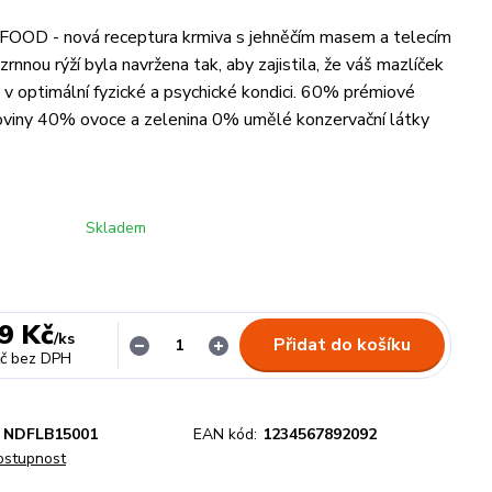
FOOD - nová receptura krmiva s jehněčím masem a telecím
nnou rýží byla navržena tak, aby zajistila, že váš mazlíček
 v optimální fyzické a psychické kondici. 60% prémiové
koviny 40% ovoce a zelenina 0% umělé konzervační látky
Skladem
9 Kč
/
ks
Přidat do košíku
č
bez DPH
NDFLB15001
EAN kód:
1234567892092
dostupnost