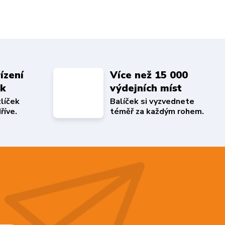
ízení
Více než 15 000
ek
výdejních míst
zlíček
Balíček si vyzvednete
říve.
téměř za každým rohem.