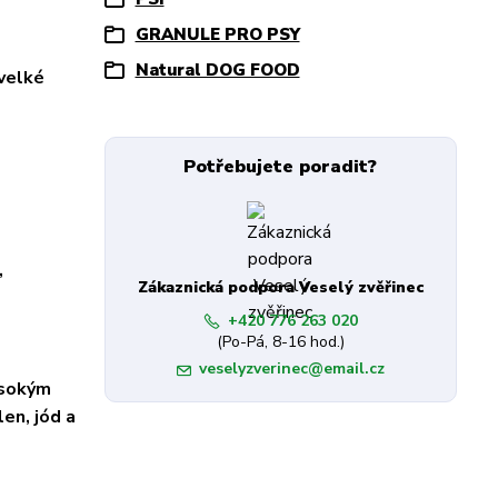
GRANULE PRO PSY
Natural DOG FOOD
 velké
Potřebujete poradit?
,
Zákaznická podpora Veselý zvěřinec
+420 776 263 020
(Po-Pá, 8-16 hod.)
veselyzverinec@email.cz
ysokým
len, jód a