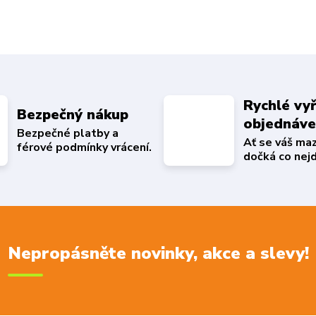
Rychlé vyř
Bezpečný nákup
objednáv
Bezpečné platby a
Ať se váš ma
férové podmínky vrácení.
dočká co nejd
Nepropásněte novinky, akce a slevy!