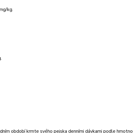
 mg/kg.
.
vodním období krmte svého pejska denními dávkami podle hmotnos