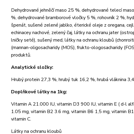
Dehydrované jehněčí maso 25 %, dehydrované telecí maso
%, dehydrované bramborové vločky 5 %, rohovník 2 %, hydro
špenát, sušené zelené jablko, éterické oleje z oregana, cej
echinacey nachové, zelený čaj, látky na ochranu jater (ostro
lničky seté), sušený med, látky na ochranu kloubů (chonroitin
(mannan-oligosacharidy (MOS), frukto-ologosacharidy (FOS)
produktů.
Analytické složky:
Hrubý protein 27,3 %, hrubý tuk 16,2 %, hrubá vláknina 3
Doplňkové látky na 1kg:
Vitamin A 21.000 IU, vitamin D3 900 IU, vitamin E ( d-l alf
1.05 mg, vitamin B2 3.6 mg, vitamin B6 1,5 mg, vitamin B
vitamin C.
Látky na ochranu kloubů