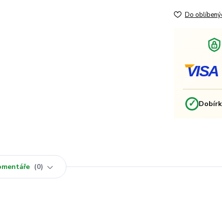
Do oblíbený
VISA
✓
Dobír
omentáře
0