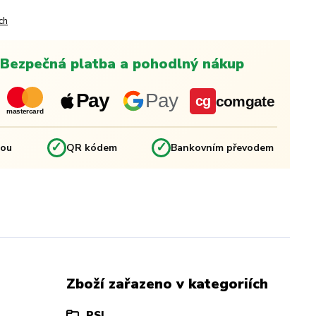
ch
Bezpečná platba a pohodlný nákup
Pay
Pay
comgate
cg
mastercard
✓
✓
kou
QR kódem
Bankovním převodem
Zboží zařazeno v kategoriích
PSI