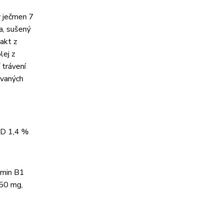
ý ječmen 7
a, sušený
rakt z
lej z
 trávení
ovaných
LAD 1,4 %
tamin B1
150 mg,