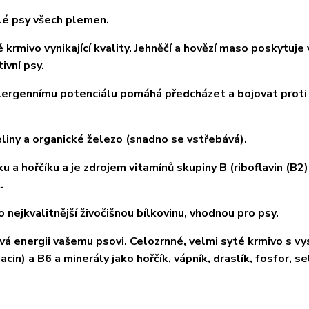
lé psy všech plemen.
rmivo vynikající kvality. Jehněčí a hovězí maso poskytuje
ivní psy.
 alergennímu potenciálu pomáhá předcházet a bojovat proti
liny a organické železo (snadno se vstřebává).
 a hořčíku a je zdrojem vitamínů skupiny B (riboflavin (B2)
.
 nejkvalitnější živočišnou bílkovinu, vhodnou pro psy.
ává energii vašemu psovi. Celozrnné, velmi syté krmivo s v
in) a B6 a minerály jako hořčík, vápník, draslík, fosfor, se