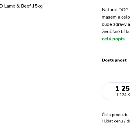
Natural DOG 
masem a celozr
bude zdravý a
živočišné bíl
celý popis
Dostupnost
1 25
1 124 K
Číslo produktu:
Hlídat cenu / 