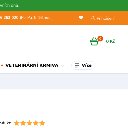
vních dnů.
6 263 020
(Po-Pá, 8-16 hod.)
Přihlášení
0
0 Kč
Více
VETERINÁRNÍ KRMIVA
odukt