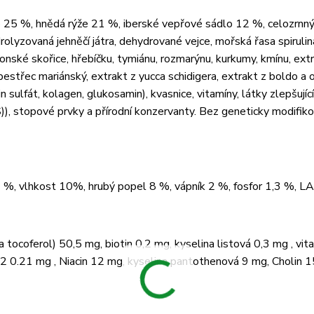
 25 %, hnědá rýže 21 %, iberské vepřové sádlo 12 %, celozrnn
lyzovaná jehněčí játra, dehydrované vejce, mořská řasa spirulin
lonské skořice, hřebíčku, tymiánu, rozmarýnu, kurkumy, kmínu, ext
pestřec mariánský, extrakt z yucca schidigera, extrakt z boldo a o
 sulfát, kolagen, glukosamin), kvasnice, vitamíny, látky zlepšující
), stopové prvky a přírodní konzervanty. Bez geneticky modifik
,4 %, vlhkost 10%, hrubý popel 8 %, vápník 2 %, fosfor 1,3 %, 
a tocoferol) 50,5 mg, biotin 0,2 mg, kyselina listová 0,3 mg , vi
12 0.21 mg , Niacin 12 mg, kyselina pantothenová 9 mg, Cholin 