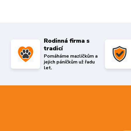
Rodinná firma s
tradicí
Pomáháme mazlíčkům a
jejich páníčkům už řadu
let.