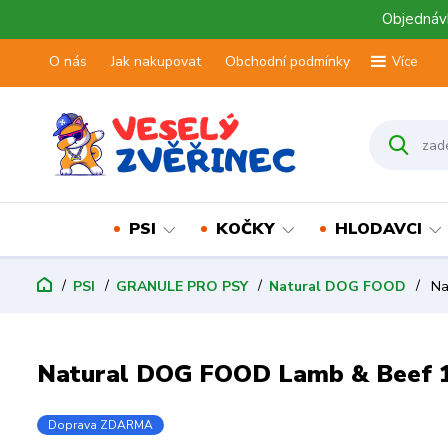
Objednávk
O nás
Jak nakupovat
Obchodní podmínky
Více
PSI
KOČKY
HLODAVCI
PSI
GRANULE PRO PSY
Natural DOG FOOD
Na
Natural DOG FOOD Lamb & Beef 
Doprava ZDARMA