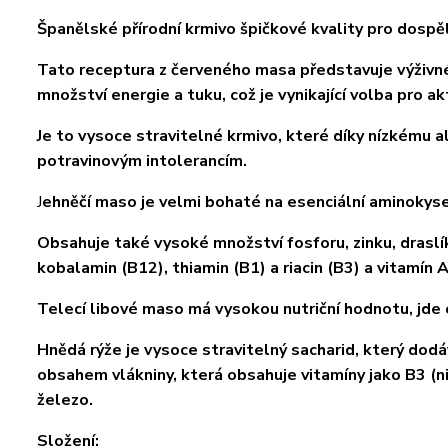
Španělské přírodní krmivo špičkové kvality pro dospě
Tato receptura z červeného masa představuje výživné k
množství energie a tuku, což je vynikající volba pro akt
Je to vysoce stravitelné krmivo, které díky nízkému
potravinovým intolerancím.
J
ehněčí maso je velmi bohaté na esenciální aminokyse
Obsahuje také vysoké množství fosforu, zinku, draslíku
kobalamin (B12), thiamin (B1) a riacin (B3) a vitamín A
Telecí libové maso má vysokou nutriční hodnotu, jde o
Hnědá rýže je vysoce stravitelný sacharid, který dod
obsahem vlákniny, která obsahuje vitamíny jako B3 (niac
železo.
Složení: