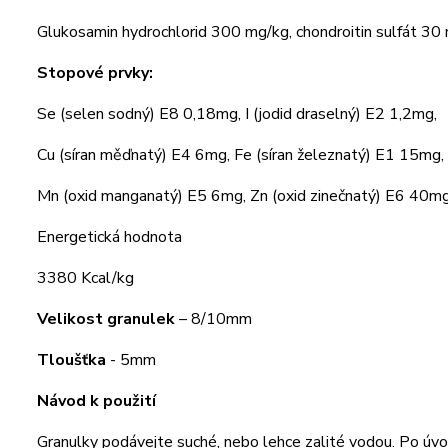
Glukosamin hydrochlorid 300 mg/kg, chondroitin sulfát 30
Stopové prvky:
Se (selen sodný) E8 0,18mg, I (jodid draselný) E2 1,2mg,
Cu (síran měďnatý) E4 6mg, Fe (síran železnatý) E1 15mg,
Mn (oxid manganatý) E5 6mg, Zn (oxid zinečnatý) E6 40mg
Energetická hodnota
3380 Kcal/kg
Velikost granulek
– 8/10mm
Tloušťka
- 5mm
Návod k použití
Granulky podávejte suché, nebo lehce zalité vodou. Po ú