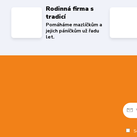
Rodinná firma s
tradicí
Pomáháme mazlíčkům a
jejich páníčkům už řadu
let.
So