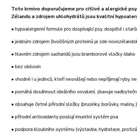
Toto krmivo doporučujeme pro citlivé a alergické psy
Zélandu a zdrojem uhlohydrátů jsou kvalitní hypoale
• hypoalergenní formule pro dospívající psy, dospělé i starš
• jediným zdrojem živočišných proteinů je zde novozélands
• hlavním zdrojem sacharidů jsou bramborové vločky Idaho
• bez obilovin
• vhodné i u jedinců, kteří nesnášejí nebo nepříjimají ryby, n
• pomáhá dosáhnout ideálního osvalení, zbavuje nadbyteč
• obsahuje četné přírodní složky (brusinky, borůvky, maliny..
• přírodní antioxidanty posilují imunitní systém psa
• podpora kloubního systému (výstavba, hydratace, protizá