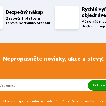
Rychlé vyř
Bezpečný nákup
objednáv
Bezpečné platby a
Ať se váš ma
férové podmínky vrácení.
dočká co nejd
Nepropásněte novinky, akce a slevy!
Přihlási
uhlasím se
zpracováním osobních údajů
za účelem rozesílky newsle