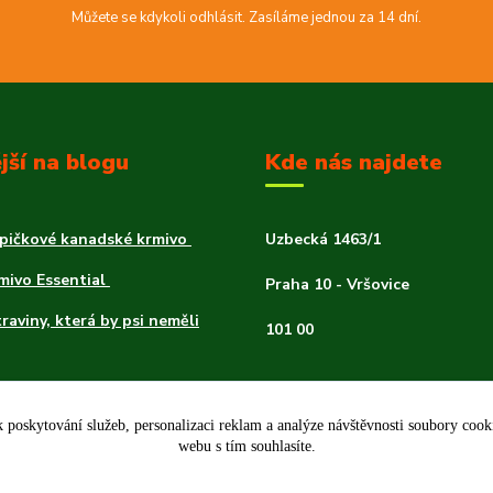
Můžete se kdykoli odhlásit. Zasíláme jednou za 14 dní.
jší na blogu
Kde nás najdete
špičkové kanadské krmivo
Uzbecká 1463/1
rmivo Essential
Praha 10 - Vršovice
traviny, která by psi neměli
101 00
 psa
 poskytování služeb, personalizaci reklam a analýze návštěvnosti soubory coo
webu s tím souhlasíte.