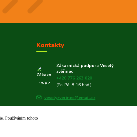
Kontakty
Zákaznická podpora Veselý
zvěřinec
+420 776 263 020
(Po-Pá, 8-16 hod.)
veselyzverinec@email.cz
kie. Používáním tohoto