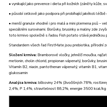
• vynikající jako prevence i dieta při kožních (záněty kůže, s
• působí celkově jako podpora při probíhající jakékoli léčbě 
• menší granule vhodné i pro malá a mini plemena psů – ve
speciálními surovinami. Borůvky, brusinky a maliny zde zvyš
toto krmivo společně s řadou Fish potato stává jedničkou p
Standardem všech řad FirstMate jsou prebiotika, přírodní zd
Složení krmiva:
Bramborové vločky, jehněčí moučka, rajčat
metionin, cholin chlorid, propionan vápenatý, borůvky, brusin
Vitamín B2, niacin, pantothenan vápenatý, vitamín B1, vitamí
glukosamin
Analýza krmiva:
bílkoviny 24% (živočišných 78%, rostlin
2,4%, P 1,4%, stravitelnost 88,2%, energie 3500 kcal/kg