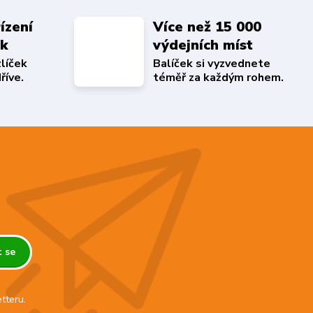
ízení
Více než 15 000
ek
výdejních míst
zlíček
Balíček si vyzvednete
říve.
téměř za každým rohem.
t se
tteru.