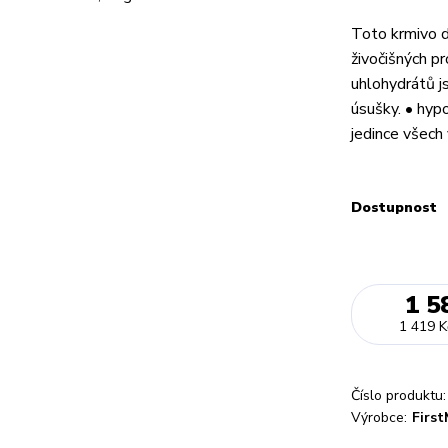
Toto krmivo d
živočišných p
uhlohydrátů j
úsušky. • hypo
jedince všech 
Dostupnost
1 5
1 419 K
Číslo produktu:
Výrobce:
Firs