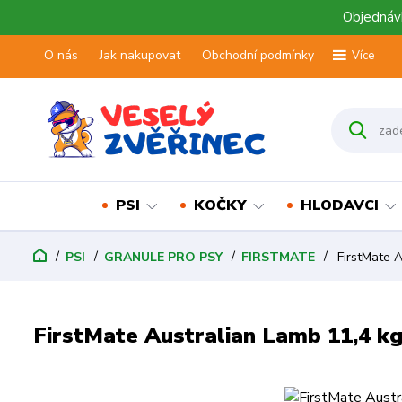
Objednávk
O nás
Jak nakupovat
Obchodní podmínky
Více
PSI
KOČKY
HLODAVCI
PSI
GRANULE PRO PSY
FIRSTMATE
FirstMate A
FirstMate Australian Lamb 11,4 k