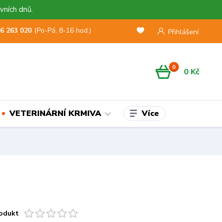
vních dnů.
6 263 020
(Po-Pá, 8-16 hod.)
Přihlášení
0
0 Kč
Více
VETERINÁRNÍ KRMIVA
odukt