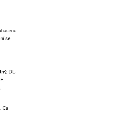
bohaceno
ní se
lný, DL-
 E,
,
, Ca