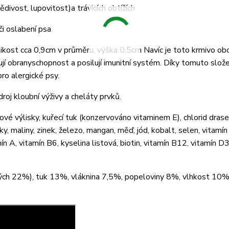
vědivost, lupovitost)a trávicích obtížích
či oslabení psa
likost cca 0,9cm v průměru, výška 0,5cm Navíc je toto krmivo o
ují obranyschopnost a posilují imunitní systém. Díky tomuto slože
ro alergické psy.
roj kloubní výživy a cheláty prvků.
ové výlisky, kuřecí tuk (konzervováno vitaminem E), chlorid drase
ky, maliny, zinek, železo, mangan, měď, jód, kobalt, selen, vitamín
n A, vitamín B6, kyselina listová, biotin, vitamín B12, vitamín D3
ných 22%), tuk 13%, vláknina 7,5%, popeloviny 8%, vlhkost 10%