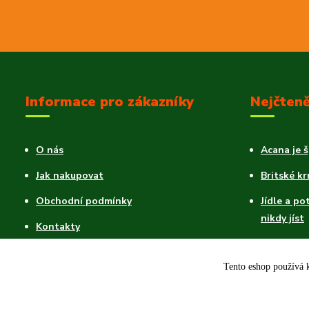
Informace pro zákazníky
Nejčteně
O nás
Acana je 
Jak nakupovat
Britské k
Obchodní podmínky
Jídle a po
nikdy jíst
Kontakty
Ovoce pro
Blog
Tento eshop používá k
Reklamační formulář ke stažení