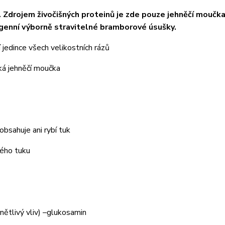
. Zdrojem živočišných proteinů je zde pouze jehněčí moučka
rgenní výborně stravitelné bramborové úsušky.
í jedince všech velikostních rázů
ká jehněčí moučka
eobsahuje ani rybí tuk
ného tuku
)
nětlivý vliv) –glukosamin