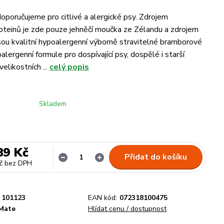
oporučujeme pro citlivé a alergické psy. Zdrojem
roteinů je zde pouze jehněčí moučka ze Zélandu a zdrojem
sou kvalitní hypoalergenní výborně stravitelné bramborové
alergenní formule pro dospívající psy, dospělé i starší
velikostních ...
celý popis
Skladem
89 Kč
Přidat do košíku
č
bez DPH
101123
EAN kód:
072318100475
tMate
Hlídat cenu / dostupnost