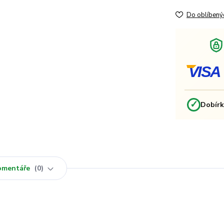
Do oblíbený
VISA
✓
Dobír
omentáře
0