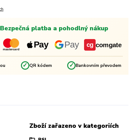
ch
Bezpečná platba a pohodlný nákup
Pay
Pay
comgate
cg
mastercard
✓
✓
kou
QR kódem
Bankovním převodem
Zboží zařazeno v kategoriích
PSI