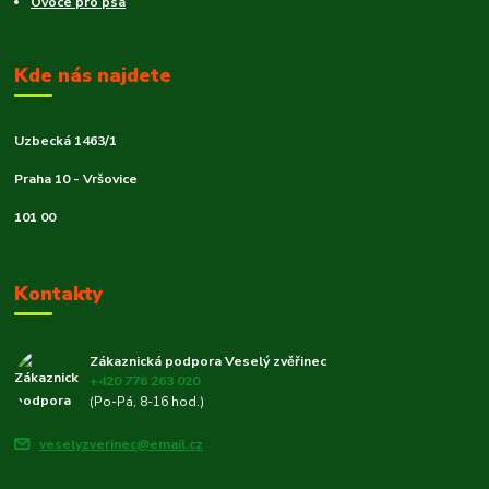
Ovoce pro psa
Kde nás najdete
Uzbecká 1463/1
Praha 10 - Vršovice
101 00
Kontakty
Zákaznická podpora Veselý zvěřinec
+420 776 263 020
(Po-Pá, 8-16 hod.)
veselyzverinec@email.cz