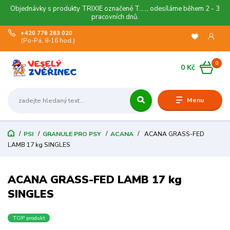
Objednávky s produkty TRIXIE označené T....., odesíláme během 2 - 3
pracovních dnů.
+420 776 263 020
(Po-Pá, 8-16 hod.)
0
0 Kč
Menu
PSI
GRANULE PRO PSY
ACANA
ACANA GRASS-FED
LAMB 17 kg SINGLES
ACANA GRASS-FED LAMB 17 kg
SINGLES
TOP produkt