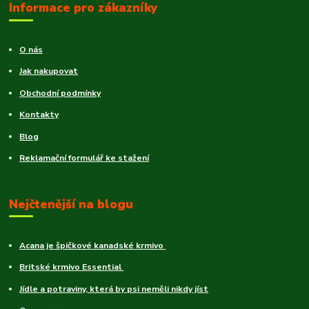
Informace pro zákazníky
O nás
Jak nakupovat
Obchodní podmínky
Kontakty
Blog
Reklamační formulář ke stažení
Nejčtenější na blogu
Acana je špičkové kanadské krmivo
Britské krmivo Essential
Jídle a potraviny, která by psi neměli nikdy jíst