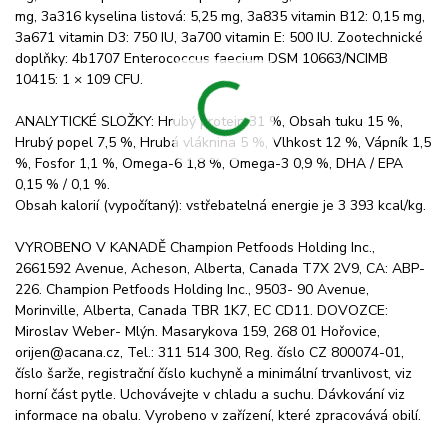
mg, 3a316 kyselina listová: 5,25 mg, 3a835 vitamin B12: 0,15 mg,
3a671 vitamin D3: 750 IU, 3a700 vitamin E: 500 IU. Zootechnické
doplňky: 4b1707 Enterococcus faecium DSM 10663/NCIMB
10415: 1 × 109 CFU.
ANALYTICKÉ SLOŽKY: Hrubý protein 31 %, Obsah tuku 15 %,
Hrubý popel 7,5 %, Hrubá vláknina 5 %, Vlhkost 12 %, Vápník 1,5
%, Fosfor 1,1 %, Omega-6 1,8 %, Omega-3 0,9 %, DHA / EPA
0,15 % / 0,1 %.
Obsah kalorií (vypočítaný): vstřebatelná energie je 3 393 kcal/kg.
VYROBENO V KANADĚ Champion Petfoods Holding Inc.,
2661592 Avenue, Acheson, Alberta, Canada T7X 2V9, CA: ABP-
226. Champion Petfoods Holding Inc., 9503- 90 Avenue,
Morinville, Alberta, Canada TBR 1K7, EC CD11. DOVOZCE:
Miroslav Weber- Mlýn. Masarykova 159, 268 01 Hořovice,
orijen@acana.cz, Tel.: 311 514 300, Reg. číslo CZ 800074-01,
číslo šarže, registrační číslo kuchyně a minimální trvanlivost, viz
horní část pytle. Uchovávejte v chladu a suchu. Dávkování viz
informace na obalu. Vyrobeno v zařízení, které zpracovává obilí.