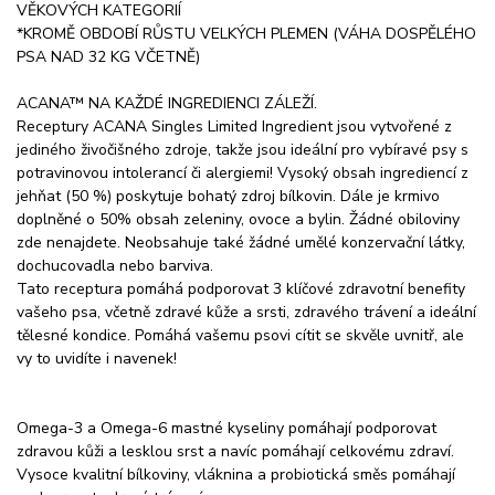
VĚKOVÝCH KATEGORIÍ
*KROMĚ OBDOBÍ RŮSTU VELKÝCH PLEMEN (VÁHA DOSPĚLÉHO
PSA NAD 32 KG VČETNĚ)
ACANA™ NA KAŽDÉ INGREDIENCI ZÁLEŽÍ.
Receptury ACANA Singles Limited Ingredient jsou vytvořené z
jediného živočišného zdroje, takže jsou ideální pro vybíravé psy s
potravinovou intolerancí či alergiemi! Vysoký obsah ingrediencí z
jehňat (50 %) poskytuje bohatý zdroj bílkovin. Dále je krmivo
doplněné o 50% obsah zeleniny, ovoce a bylin. Žádné obiloviny
zde nenajdete. Neobsahuje také žádné umělé konzervační látky,
dochucovadla nebo barviva.
Tato receptura pomáhá podporovat 3 klíčové zdravotní benefity
vašeho psa, včetně zdravé kůže a srsti, zdravého trávení a ideální
tělesné kondice. Pomáhá vašemu psovi cítit se skvěle uvnitř, ale
vy to uvidíte i navenek!
Omega-3 a Omega-6 mastné kyseliny pomáhají podporovat
zdravou kůži a lesklou srst a navíc pomáhají celkovému zdraví.
Vysoce kvalitní bílkoviny, vláknina a probiotická směs pomáhají