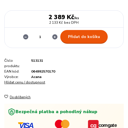
2 389 Kč
/
ks
2 133 Kč
bez DPH
Přidat do košíku
Číslo
513131
produktu:
EAN kód:
064992570170
Výrobce:
Acana
Hlídat cenu / dostupnost
Do oblíbených
Bezpečná platba a pohodlný nákup
VISA
cg
comgate