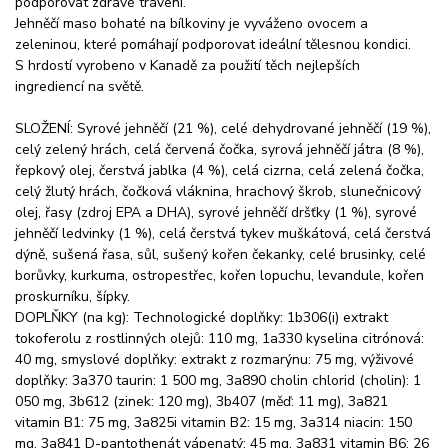
podporovat zdravé trávení.
Jehněčí maso bohaté na bílkoviny je vyváženo ovocem a
zeleninou, které pomáhají podporovat ideální tělesnou kondici.
S hrdostí vyrobeno v Kanadě za použití těch nejlepších
ingrediencí na světě.
SLOŽENÍ: Syrové jehněčí (21 %), celé dehydrované jehněčí (19 %),
celý zelený hrách, celá červená čočka, syrová jehněčí játra (8 %),
řepkový olej, čerstvá jablka (4 %), celá cizrna, celá zelená čočka,
celý žlutý hrách, čočková vláknina, hrachový škrob, slunečnicový
olej, řasy (zdroj EPA a DHA), syrové jehněčí dršťky (1 %), syrové
jehněčí ledvinky (1 %), celá čerstvá tykev muškátová, celá čerstvá
dýně, sušená řasa, sůl, sušený kořen čekanky, celé brusinky, celé
borůvky, kurkuma, ostropestřec, kořen lopuchu, levandule, kořen
proskurníku, šípky.
DOPLŇKY (na kg): Technologické doplňky: 1b306(i) extrakt
tokoferolu z rostlinných olejů: 110 mg, 1a330 kyselina citrónová:
40 mg, smyslové doplňky: extrakt z rozmarýnu: 75 mg, výživové
doplňky: 3a370 taurin: 1 500 mg, 3a890 cholin chlorid (cholin): 1
050 mg, 3b612 (zinek: 120 mg), 3b407 (měď: 11 mg), 3a821
vitamin B1: 75 mg, 3a825i vitamin B2: 15 mg, 3a314 niacin: 150
mg, 3a841 D-pantothenát vápenatý: 45 mg, 3a831 vitamin B6: 26