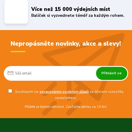
Více než 15 000 výdejních míst
Balíček si vyzvednete téměř za každým rohem.
Nepropásněte novinky, akce a slevy!
Přihlásit se
Souhlasím se
zpracováním osobních údajů
za účelem rozesílky
newsletteru.
Můžete se kdykoli odhlásit. Zasíláme jednou za 14 dní.