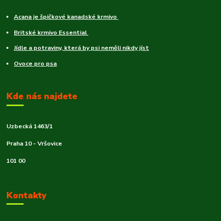
Acana je špičkové kanadské krmivo
Britské krmivo Essential
Jídle a potraviny, která by psi neměli nikdy jíst
Ovoce pro psa
Kde nás najdete
Uzbecká 1463/1
Praha 10 - Vršovice
101 00
Kontakty