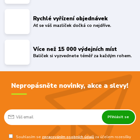
Rychlé vyřízení objednávek
Ať se váš mazlíček dočká co nejdříve.
Více než 15 000 výdejních míst
Balíček si vyzvednete téměř za každým rohem.
Nepropásněte novinky, akce a slevy!
Přihlásit se
Souhlasím se
zpracováním osobních údajů
za účelem rozesílky