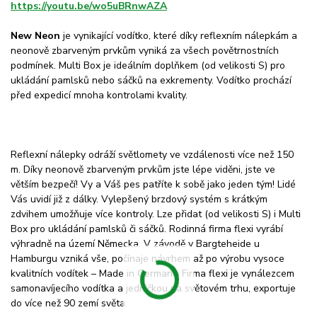
https://youtu.be/wo5uBRnwAZA
New Neon
je vynikající vodítko, které díky reflexním nálepkám a
neonově zbarveným prvkům vyniká za všech povětrnostních
podmínek. Multi Box je ideálním doplňkem (od velikosti S) pro
ukládání pamlsků nebo sáčků na exkrementy. Vodítko prochází
před expedicí mnoha kontrolami kvality.
Reflexní nálepky odráží světlomety ve vzdálenosti více než 150
m. Díky neonově zbarveným prvkům jste lépe viděni, jste ve
větším bezpečí! Vy a Váš pes patříte k sobě jako jeden tým! Lidé
Vás uvidí již z dálky. Vylepšený brzdový systém s krátkým
zdvihem umožňuje více kontroly. Lze přidat (od velikosti S) i Multi
Box pro ukládání pamlsků či sáčků. Rodinná firma flexi vyrábí
výhradně na území Německa. V závodě v Bargteheide u
Hamburgu vzniká vše, počínaje návrhem až po výrobu vysoce
kvalitních vodítek – Made in Germany. Firma flexi je vynálezcem
samonavíjecího vodítka a jedničkou na světovém trhu, exportuje
do více než 90 zemí světa.