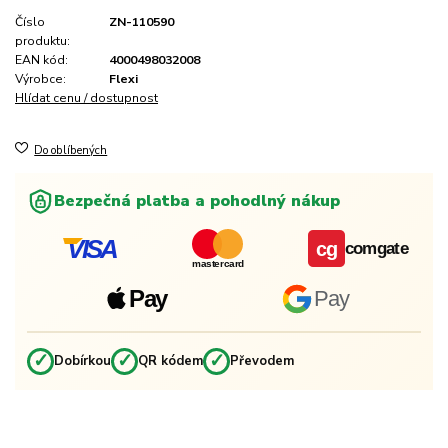
Číslo
ZN-110590
produktu:
EAN kód:
4000498032008
Výrobce:
Flexi
Hlídat cenu / dostupnost
Do oblíbených
Bezpečná platba a pohodlný nákup
VISA
cg
comgate
mastercard
Pay
Pay
✓
✓
✓
Dobírkou
QR kódem
Převodem