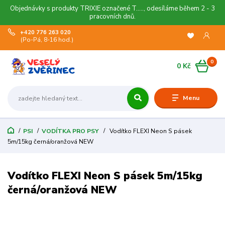
Objednávky s produkty TRIXIE označené T....., odesíláme během 2 - 3
pracovních dnů.
+420 776 263 020
(Po-Pá, 8-16 hod.)
0
0 Kč
Menu
PSI
VODÍTKA PRO PSY
Vodítko FLEXI Neon S pásek
5m/15kg černá/oranžová NEW
Vodítko FLEXI Neon S pásek 5m/15kg
černá/oranžová NEW