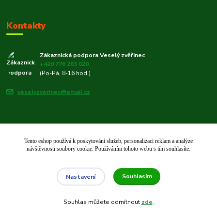
Kontakty
Zákaznická podpora Veselý zvěřinec
+420 776 263 020
(Po-Pá, 8-16 hod.)
veselyzverinec@email.cz
Tento eshop používá k poskytování služeb, personalizaci reklam a analýze
© 2019–2026 Veselý zvěřinec 🐾 | Rodinný e-shop pro chovatele od roku
návštěvnosti soubory cookie. Používáním tohoto webu s tím souhlasíte.
2019.
Vytvořeno na
Eshop-rychle.cz
Souhlasím
Nastavení
Souhlas můžete odmítnout
zde
.