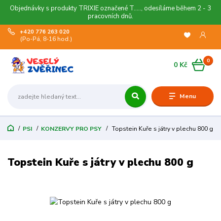
Objednávky s produkty TRIXIE označené T....., odesíláme během 2 - 3
pracovních dnů.
+420 776 263 020
(Po-Pá, 8-16 hod.)
0
0 Kč
Menu
PSI
KONZERVY PRO PSY
Topstein Kuře s játry v plechu 800 g
Topstein Kuře s játry v plechu 800 g