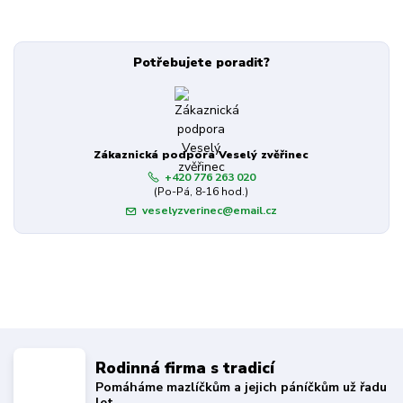
Potřebujete poradit?
Zákaznická podpora Veselý zvěřinec
+420 776 263 020
(Po-Pá, 8-16 hod.)
veselyzverinec@email.cz
Rodinná firma s tradicí
Pomáháme mazlíčkům a jejich páníčkům už řadu
let.