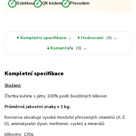
✓
✓
✓
Dobírkou
QR kódem
Převodem
Kompletní specifikace
Hodnocení
0
Komentáře
0
Kompletní specifikace
Složení:
Čtvrtka kuřete s játry. 100% podíl živočišných bílkovin
Průměrné jakostní znaky v 1 kg:
Konzerva obsahuje vysoké množství přirozených vitamínů (A, E,
D), aminokyselin (lysin, methionin, cystin) a minerálů.
bílkoviny 130g