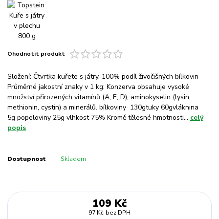
Ohodnotit produkt
Složení: Čtvrtka kuřete s játry. 100% podíl živočišných bílkovin
Průměrné jakostní znaky v 1 kg: Konzerva obsahuje vysoké
množství přirozených vitamínů (A, E, D), aminokyselin (lysin,
methionin, cystin) a minerálů. bílkoviny 130gtuky 60gvláknina
5g popeloviny 25g vlhkost 75% Kromě tělesné hmotnosti...
celý
popis
Dostupnost
Skladem
109 Kč
97 Kč
bez DPH