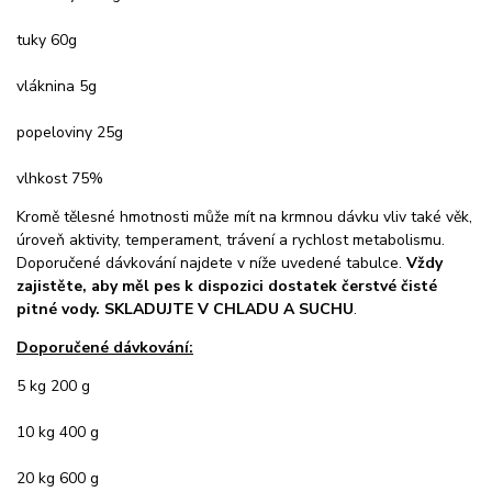
tuky 60g
vláknina 5g
popeloviny 25g
vlhkost 75%
Kromě tělesné hmotnosti může mít na krmnou dávku vliv také věk,
úroveň aktivity, temperament, trávení a rychlost metabolismu.
Doporučené dávkování najdete v níže uvedené tabulce.
Vždy
zajistěte, aby měl pes k dispozici dostatek čerstvé čisté
pitné vody. SKLADUJTE V CHLADU A SUCHU
.
Doporučené dávkování:
5 kg 200 g
10 kg 400 g
20 kg 600 g