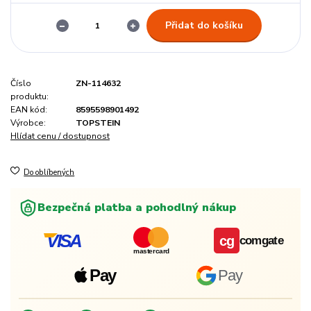
Přidat do košíku
Číslo
ZN-114632
produktu:
EAN kód:
8595598901492
Výrobce:
TOPSTEIN
Hlídat cenu / dostupnost
Do oblíbených
Bezpečná platba a pohodlný nákup
VISA
cg
comgate
mastercard
Pay
Pay