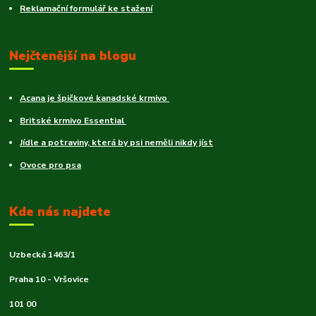
Reklamační formulář ke stažení
Nejčtenější na blogu
Acana je špičkové kanadské krmivo
Britské krmivo Essential
Jídle a potraviny, která by psi neměli nikdy jíst
Ovoce pro psa
Kde nás najdete
Uzbecká 1463/1
Praha 10 - Vršovice
101 00