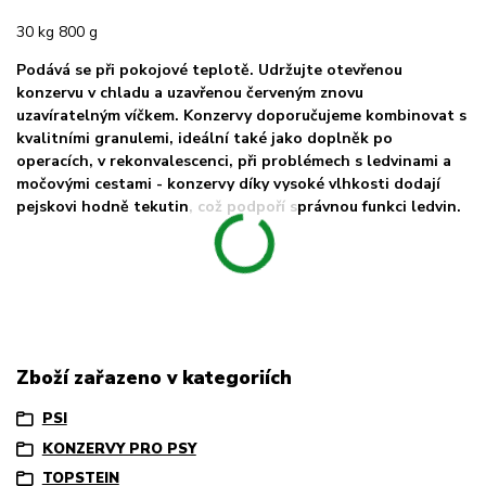
30 kg 800 g
Podává se při pokojové teplotě. Udržujte otevřenou
konzervu v chladu a uzavřenou červeným znovu
uzavíratelným víčkem. Konzervy doporučujeme kombinovat s
kvalitními granulemi, ideální také jako doplněk po
operacích, v rekonvalescenci, při problémech s ledvinami a
močovými cestami - konzervy díky vysoké vlhkosti dodají
pejskovi hodně tekutin, což podpoří správnou funkci ledvin.
Zboží zařazeno v kategoriích
PSI
KONZERVY PRO PSY
TOPSTEIN