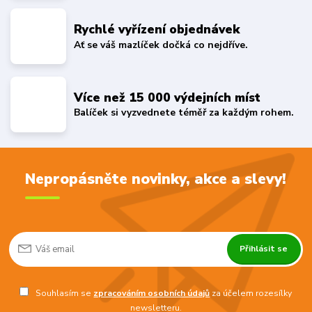
Rychlé vyřízení objednávek
Ať se váš mazlíček dočká co nejdříve.
Více než 15 000 výdejních míst
Balíček si vyzvednete téměř za každým rohem.
Nepropásněte novinky, akce a slevy!
Přihlásit se
Souhlasím se
zpracováním osobních údajů
za účelem rozesílky
newsletteru.