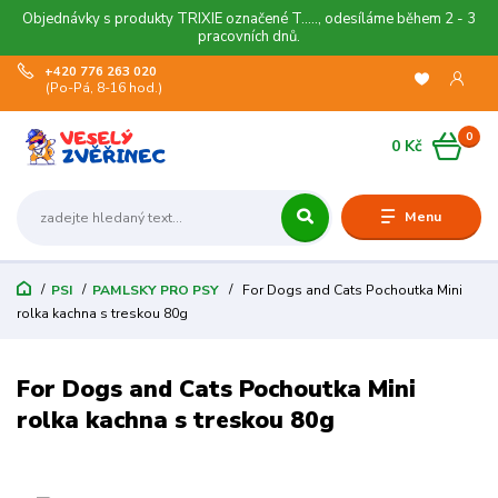
Objednávky s produkty TRIXIE označené T....., odesíláme během 2 - 3
pracovních dnů.
+420 776 263 020
(Po-Pá, 8-16 hod.)
0
0 Kč
Menu
PSI
PAMLSKY PRO PSY
For Dogs and Cats Pochoutka Mini
rolka kachna s treskou 80g
For Dogs and Cats Pochoutka Mini
rolka kachna s treskou 80g