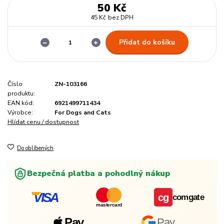
50 Kč
45 Kč
bez DPH
Přidat do košíku
Číslo
ZN-103166
produktu:
EAN kód:
6921499711434
Výrobce:
For Dogs and Cats
Hlídat cenu / dostupnost
Do oblíbených
Bezpečná platba a pohodlný nákup
VISA
cg
comgate
mastercard
Pay
Pay