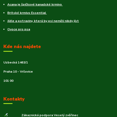
Acana je špičkové kanadské krmivo
Britské krmivo Essential
Jídle a potraviny, která by psi neměli nikdy jíst
Ovoce pro psa
Kde nás najdete
Uzbecká 1463/1
Praha 10 - Vršovice
101 00
Kontakty
Zákaznická podpora Veselý zvěřinec