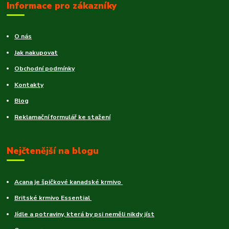
Informace pro zákazníky
O nás
Jak nakupovat
Obchodní podmínky
Kontakty
Blog
Reklamační formulář ke stažení
Nejčtenější na blogu
Acana je špičkové kanadské krmivo
Britské krmivo Essential
Jídle a potraviny, která by psi neměli nikdy jíst