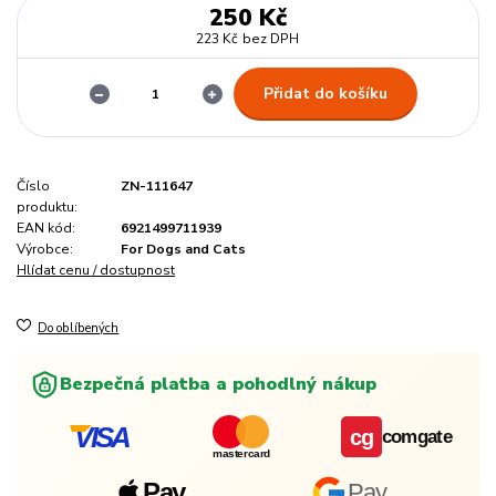
250 Kč
223 Kč
bez DPH
Přidat do košíku
Číslo
ZN-111647
produktu:
EAN kód:
6921499711939
Výrobce:
For Dogs and Cats
Hlídat cenu / dostupnost
Do oblíbených
Bezpečná platba a pohodlný nákup
VISA
cg
comgate
mastercard
Pay
Pay