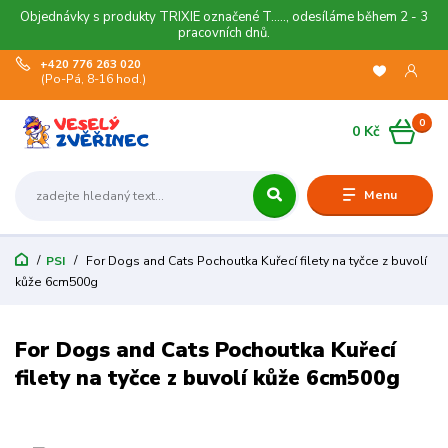
Objednávky s produkty TRIXIE označené T....., odesíláme během 2 - 3
pracovních dnů.
+420 776 263 020
(Po-Pá, 8-16 hod.)
0
0 Kč
Menu
PSI
For Dogs and Cats Pochoutka Kuřecí filety na tyčce z buvolí
kůže 6cm500g
For Dogs and Cats Pochoutka Kuřecí
filety na tyčce z buvolí kůže 6cm500g