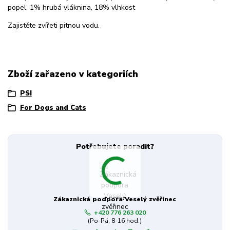
popel, 1% hrubá vláknina, 18% vlhkost
Zajistěte zvířeti pitnou vodu.
Zboží zařazeno v kategoriích
PSI
For Dogs and Cats
Potřebujete poradit?
Zákaznická podpora Veselý zvěřinec
+420 776 263 020
(Po-Pá, 8-16 hod.)