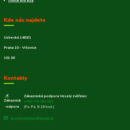
Ovoce pro psa
Kde nás najdete
Uzbecká 1463/1
Praha 10 - Vršovice
101 00
Kontakty
Zákaznická podpora Veselý zvěřinec
+420 776 263 020
(Po-Pá, 8-16 hod.)
veselyzverinec@email.cz