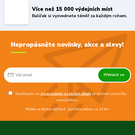
Více než 15 000 výdejních míst
Balíček si vyzvednete téměř za každým rohem.
Nepropásněte novinky, akce a slevy!
Přihlásit se
Souhlasím se
zpracováním osobních údajů
za účelem rozesílky
newsletteru.
Můžete se kdykoli odhlásit. Zasíláme jednou za 14 dní.