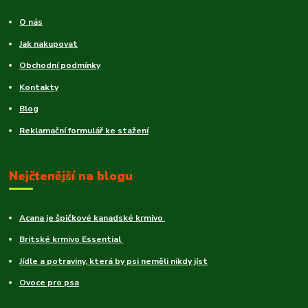
O nás
Jak nakupovat
Obchodní podmínky
Kontakty
Blog
Reklamační formulář ke stažení
Nejčtenější na blogu
Acana je špičkové kanadské krmivo
Britské krmivo Essential
Jídle a potraviny, která by psi neměli nikdy jíst
Ovoce pro psa