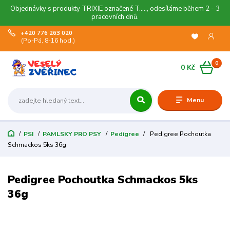
Objednávky s produkty TRIXIE označené T....., odesíláme během 2 - 3
pracovních dnů.
+420 776 263 020
(Po-Pá, 8-16 hod.)
0
0 Kč
Menu
PSI
PAMLSKY PRO PSY
Pedigree
Pedigree Pochoutka
Schmackos 5ks 36g
Pedigree Pochoutka Schmackos 5ks
36g