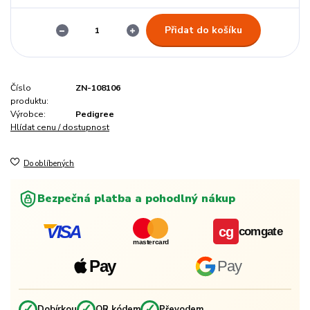
Přidat do košíku
Číslo
ZN-108106
produktu:
Výrobce:
Pedigree
Hlídat cenu / dostupnost
Do oblíbených
Bezpečná platba a pohodlný nákup
VISA
cg
comgate
mastercard
Pay
Pay
✓
✓
✓
Dobírkou
QR kódem
Převodem