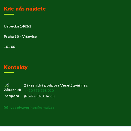
Kde nás najdete
Uzbecká 1463/1
Praha 10 - Vršovice
101 00
Kontakty
Zákaznická podpora Veselý zvěřinec
+420 776 263 020
(Po-Pá, 8-16 hod.)
veselyzverinec@email.cz