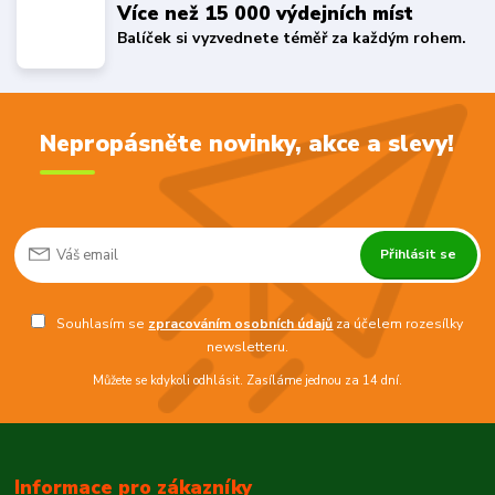
Více než 15 000 výdejních míst
Balíček si vyzvednete téměř za každým rohem.
Nepropásněte novinky, akce a slevy!
Přihlásit se
Souhlasím se
zpracováním osobních údajů
za účelem rozesílky
newsletteru.
Můžete se kdykoli odhlásit. Zasíláme jednou za 14 dní.
Informace pro zákazníky