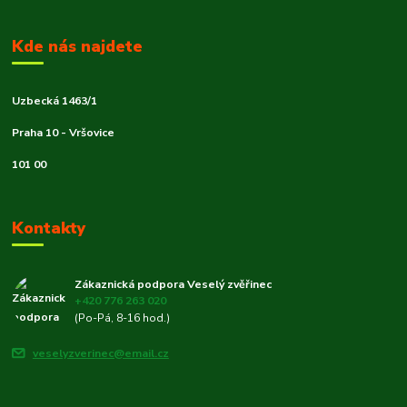
Kde nás najdete
Uzbecká 1463/1
Praha 10 - Vršovice
101 00
Kontakty
Zákaznická podpora Veselý zvěřinec
+420 776 263 020
(Po-Pá, 8-16 hod.)
veselyzverinec@email.cz