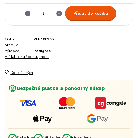
Přidat do košíku
Číslo
ZN-108105
produktu:
Výrobce:
Pedigree
Hlídat cenu / dostupnost
Do oblíbených
Bezpečná platba a pohodlný nákup
VISA
cg
comgate
mastercard
Pay
Pay
✓
✓
✓
Dobírkou
QR kódem
Převodem