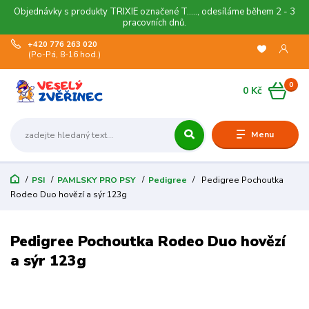
Objednávky s produkty TRIXIE označené T....., odesíláme během 2 - 3
pracovních dnů.
+420 776 263 020
(Po-Pá, 8-16 hod.)
0
0 Kč
Menu
PSI
PAMLSKY PRO PSY
Pedigree
Pedigree Pochoutka
Rodeo Duo hovězí a sýr 123g
Pedigree Pochoutka Rodeo Duo hovězí
a sýr 123g