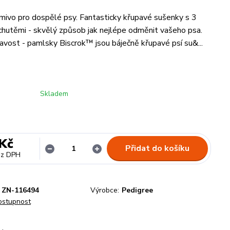
ivo pro dospělé psy. Fantasticky křupavé sušenky s 3
chutěmi - skvělý způsob jak nejlépe odměnit vašeho psa.
upavost - pamlsky Biscrok™ jsou báječně křupavé psí su&...
Skladem
Kč
Přidat do košíku
ez DPH
ZN-116494
Výrobce:
Pedigree
dostupnost