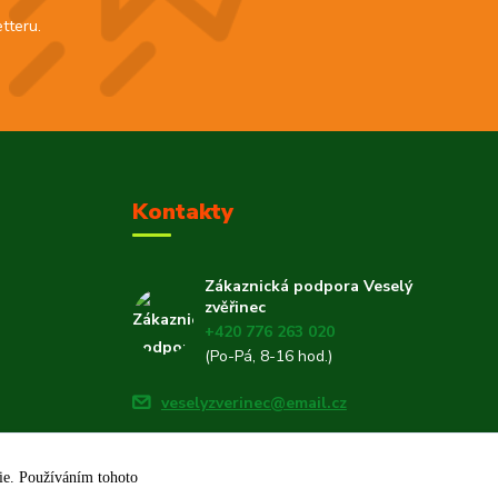
tteru.
Kontakty
Zákaznická podpora Veselý
zvěřinec
+420 776 263 020
(Po-Pá, 8-16 hod.)
veselyzverinec@email.cz
kie. Používáním tohoto