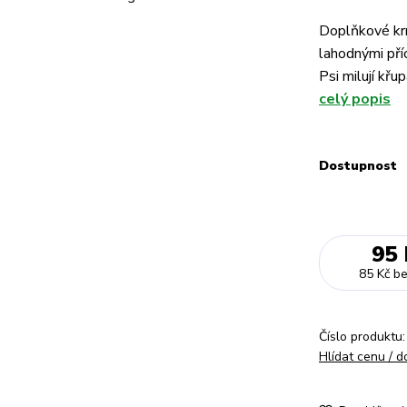
Doplňkové krm
lahodnými pří
Psi milují kř
celý popis
Dostupnost
95 
85 Kč
b
Číslo produktu:
Hlídat cenu / 