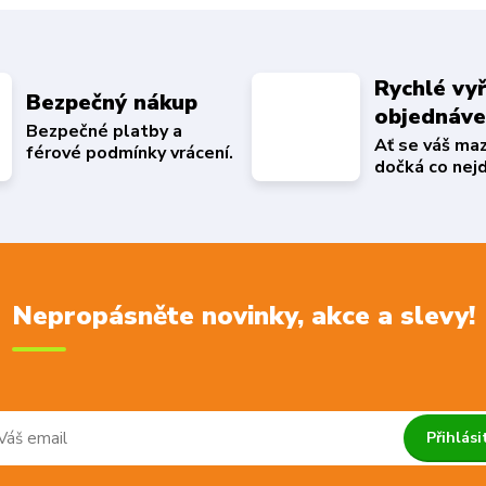
Rychlé vyř
Bezpečný nákup
objednáv
Bezpečné platby a
Ať se váš ma
férové podmínky vrácení.
dočká co nejd
Nepropásněte novinky, akce a slevy!
Přihlási