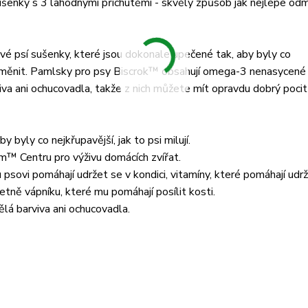
šenky s 3 lahodnými příchutěmi - skvělý způsob jak nejlépe od
vé psí sušenky, které jsou dokonale upečené tak, aby byly co
 odměnit. Pamlsky pro psy Biscrok™ obsahují omega-3 nenasycen
iva ani ochucovadla, takže z nich můžete mít opravdu dobrý pocit 
byly co nejkřupavější, jak to psi milují.
m™ Centru pro výživu domácích zvířat.
ovi pomáhají udržet se v kondici, vitamíny, které pomáhají udr
tně vápníku, které mu pomáhají posílit kosti.
lá barviva ani ochucovadla.