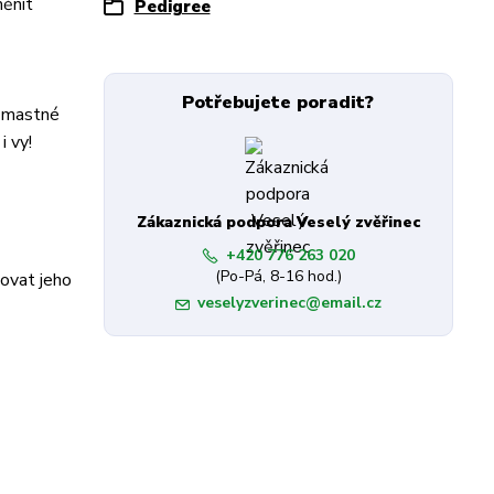
měnit
Pedigree
Potřebujete poradit?
é mastné
i vy!
Zákaznická podpora Veselý zvěřinec
+420 776 263 020
(Po-Pá, 8-16 hod.)
žovat jeho
veselyzverinec@email.cz