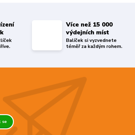
ízení
Více než 15 000
ek
výdejních míst
zlíček
Balíček si vyzvednete
říve.
téměř za každým rohem.
t se