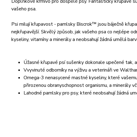
Doplňkové krmivo pro dospělé psy. Fantasticky křupavé su
vašeho psa.
Psi milují křupavost - pamlsky Biscrok™ jsou báječně křupa
nejkřupavější. Skvělý způsob, jak vašeho psa co nejlépe
kyseliny, vitamíny a minerály a neobsahují žádná umělá barv
Úžasné křupavé psí sušenky dokonale upečené tak, aby 
Vvyvinuté odborníky na výživu a veterináři ve Waltha
Omega-3 nenasycené mastné kyseliny, které vašemu ps
přirozenou obranyschopnost organismu, a minerály vče
Lahodné pamlsky pro psy, které neobsahují žádná umě