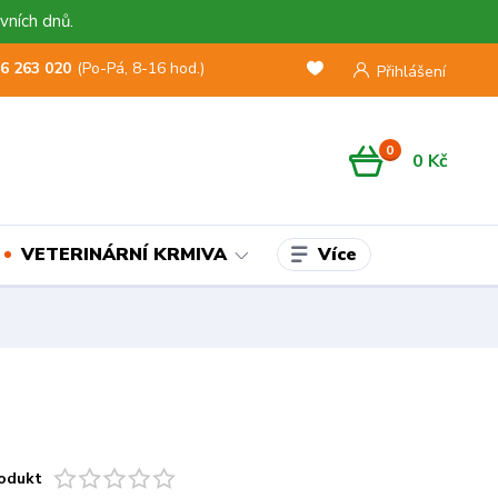
vních dnů.
6 263 020
(Po-Pá, 8-16 hod.)
Přihlášení
0
0 Kč
Více
VETERINÁRNÍ KRMIVA
odukt