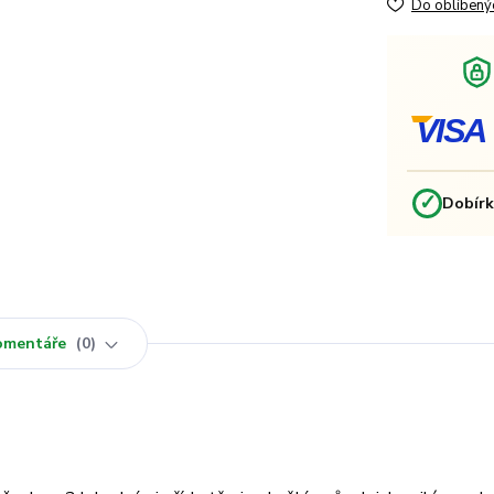
Do oblíbený
VISA
✓
Dobír
omentáře
0