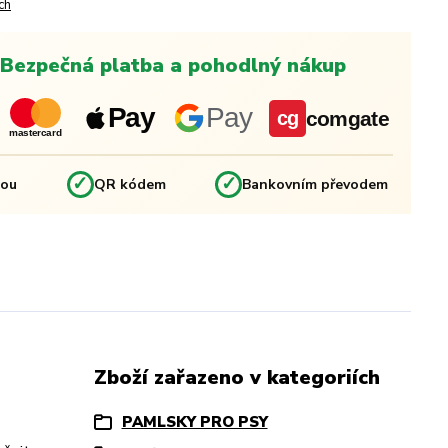
ch
Bezpečná platba a pohodlný nákup
Pay
Pay
comgate
cg
mastercard
✓
✓
kou
QR kódem
Bankovním převodem
Zboží zařazeno v kategoriích
PAMLSKY PRO PSY