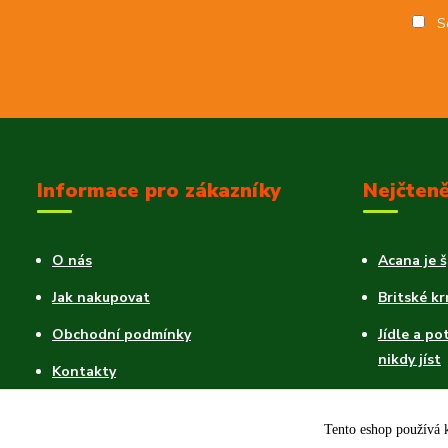
So
Informace pro zákazníky
Nejčteně
O nás
Acana je 
Jak nakupovat
Britské k
Obchodní podmínky
Jídle a po
nikdy jíst
Kontakty
Ovoce pro
Blog
Tento eshop používá k
Reklamační formulář ke stažení