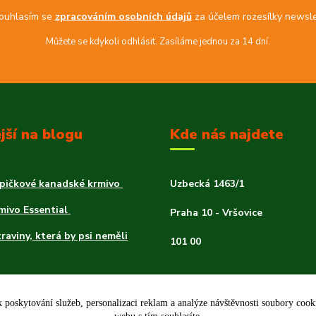
uhlasím se
zpracováním osobních údajů
za účelem rozesílky newsle
Můžete se kdykoli odhlásit. Zasíláme jednou za 14 dní.
jší na blogu
Kde nás najdete
špičkové kanadské krmivo
Uzbecká 1463/1
rmivo Essential
Praha 10 - Vršovice
traviny, která by psi neměli
101 00
 psa
 poskytování služeb, personalizaci reklam a analýze návštěvnosti soubory coo