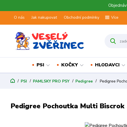
Objednávk
O nás
Jak nakupovat
Obchodní podmínky
Více
PSI
KOČKY
HLODAVCI
PSI
PAMLSKY PRO PSY
Pedigree
Pedigree Pocho
Pedigree Pochoutka Multi Biscrok