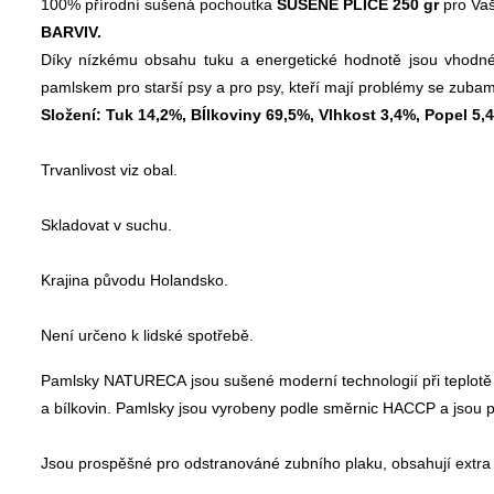
100% přírodní sušená pochoutka
SUŠENÉ PLÍCE 250 gr
pro Va
BARVIV.
Díky nízkému obsahu tuku a energetické hodnotě jsou vhodné
pamlskem pro starší psy a pro psy, kteří mají problémy se zuba
Složení: Tuk 14,2%, BÍlkoviny 69,5%, Vlhkost 3,4%, Popel 5,
Trvanlivost viz obal.
Skladovat v suchu.
Krajina původu Holandsko.
Není určeno k lidské spotřebě.
Pamlsky NATURECA jsou sušené moderní technologií při teplotě 
a bílkovin. Pamlsky jsou vyrobeny podle směrnic HACCP a jsou 
Jsou prospěšné pro odstranováné zubního plaku, obsahují extra vi