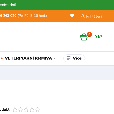
vních dnů.
6 263 020
(Po-Pá, 8-16 hod.)
Přihlášení
0
0 Kč
Více
VETERINÁRNÍ KRMIVA
odukt