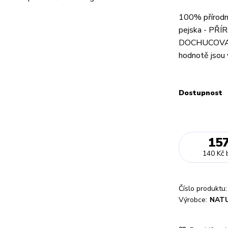
100% přírodn
pejska - P
DOCHUCOVADE
hodnotě jsou 
Dostupnost
15
140 Kč
Číslo produktu:
Výrobce:
NAT