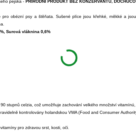
šeho pejska -
PŘÍRODNÍ PRODUKT BEZ KONZERVANTŮ, DOCHUCO
 pro obézní psy a štěňata. Sušené plíce jsou křehké, měkké a jso
ma.
4%, Surová vláknina 0,6%
90 stupnů celzia, což umožňuje zachování velkého množství vitamínú,
pravidelně kontrolovány holandskou VWA (Food and Consumer Authorit
tamíny pro zdravou srst, kosti, oči.