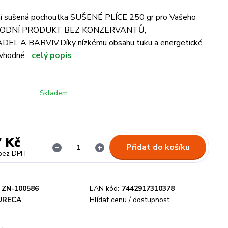
í sušená pochoutka SUŠENÉ PLÍCE 250 gr pro Vašeho
ŘÍRODNÍ PRODUKT BEZ KONZERVANTŮ,
L A BARVIV.Díky nízkému obsahu tuku a energetické
vhodné...
celý popis
Skladem
7 Kč
Přidat do košíku
bez DPH
ZN-100586
EAN kód:
7442917310378
URECA
Hlídat cenu / dostupnost