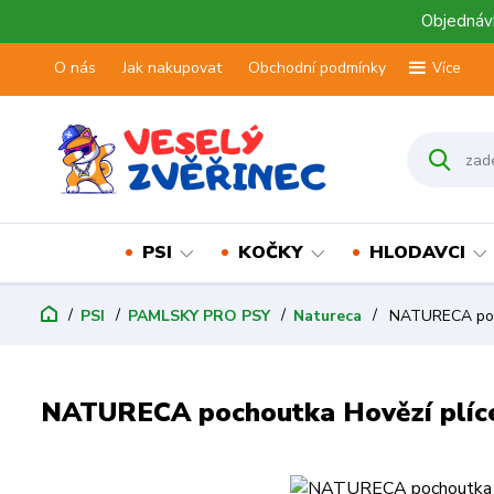
Objednávk
O nás
Jak nakupovat
Obchodní podmínky
Více
PSI
KOČKY
HLODAVCI
PSI
PAMLSKY PRO PSY
Natureca
NATURECA poch
NATURECA pochoutka Hovězí plíc