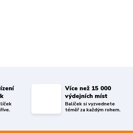
ízení
Více než 15 000
ek
výdejních míst
zlíček
Balíček si vyzvednete
říve.
téměř za každým rohem.