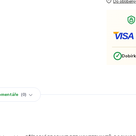
Do oblíbený
VISA
✓
Dobír
omentáře
0