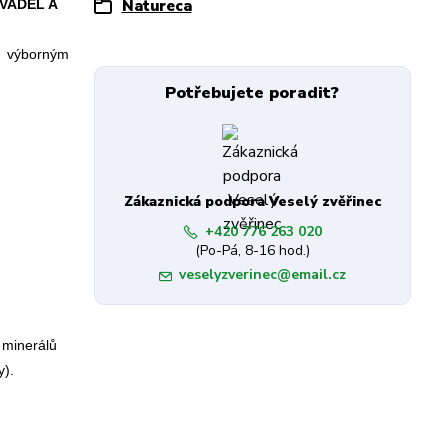
VADEL A
Natureca
u výborným
Potřebujete poradit?
Zákaznická podpora Veselý zvěřinec
+420 776 263 020
(Po-Pá, 8-16 hod.)
veselyzverinec@email.cz
 minerálů
y).