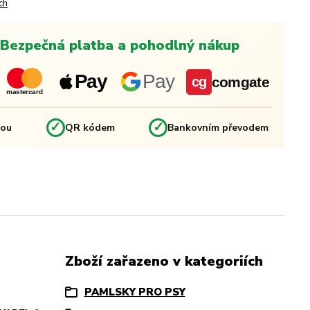
ch
Bezpečná platba a pohodlný nákup
Pay
Pay
comgate
cg
mastercard
✓
✓
kou
QR kódem
Bankovním převodem
Zboží zařazeno v kategoriích
PAMLSKY PRO PSY