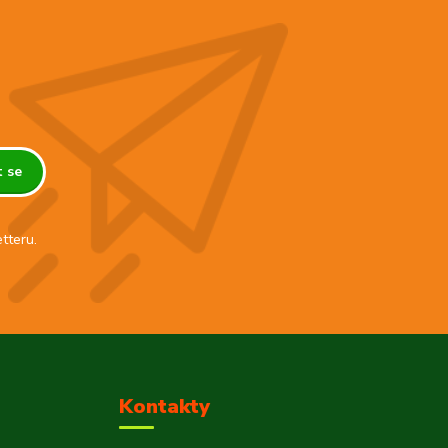
t se
tteru.
Kontakty