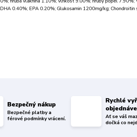
0%; hrubá vláknina 1.10%; vlhkost 9.00%; hrubý popel 7.90%; 
DHA 0.40%; EPA 0.20%; Glukosamin 1200mg/kg; Chondroitin s
Rychlé vyř
Bezpečný nákup
objednáv
Bezpečné platby a
Ať se váš ma
férové podmínky vrácení.
dočká co nejd