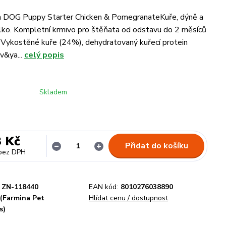
DOG Puppy Starter Chicken & PomegranateKuře, dýně a
lko. Kompletní krmivo pro štěňata od odstavu do 2 měsíců
: Vykostěné kuře (24%), dehydratovaný kuřecí protein
v&ya...
celý popis
Skladem
3 Kč
Přidat do košíku
bez DPH
ZN-118440
EAN kód:
8010276038890
(Farmina Pet
Hlídat cenu / dostupnost
s)