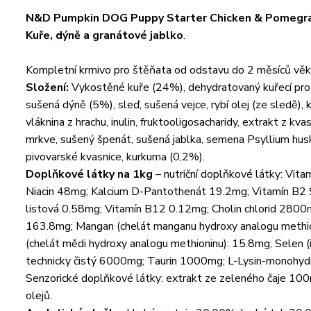
N&D Pumpkin DOG Puppy Starter Chicken & Pomegr
Kuře, dýně
a
granátové jablko
.
Kompletní krmivo pro štěňata od odstavu do 2 měsíců vě
Složení:
Vykostěné kuře (24%), dehydratovaný kuřecí prote
sušená dýně (5%), sleď, sušená vejce, rybí olej (ze sledě), 
vláknina z hrachu, inulin, fruktooligosacharidy, extrakt z k
mrkve, sušený špenát, sušená jablka, semena Psyllium hus
pivovarské kvasnice, kurkuma (0,2%).
Doplňkové látky na 1kg
– nutriční doplňkové látky: Vi
Niacin 48mg; Kalcium D-Pantothenát 19.2mg; Vitamín B2 9
listová 0.58mg; Vitamín B12 0.12mg; Cholin chlorid 2800m
163.8mg; Mangan (chelát manganu hydroxy analogu methion
(chelát mědi hydroxy analogu methioninu): 15.8mg; Selen
technicky čistý 6000mg; Taurin 1000mg; L-Lysin-monohydro
Senzorické doplňkové látky: extrakt ze zeleného čaje 100m
olejů.