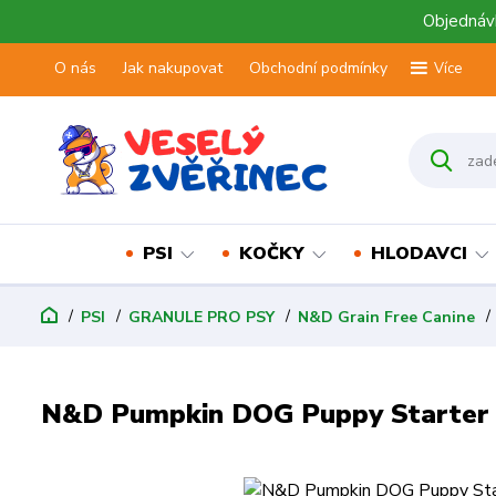
Objednávk
O nás
Jak nakupovat
Obchodní podmínky
Více
PSI
KOČKY
HLODAVCI
PSI
GRANULE PRO PSY
N&D Grain Free Canine
N&D Pumpkin DOG Puppy Starter 