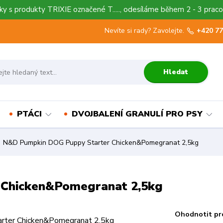
y s produkty TRIXIE označené T....., odesíláme během 2 - 3 praco
Nevíte si rady? Zavolejte.
+420 77
Hledat
PTÁCI
DVOJBALENÍ GRANULÍ PRO PSY
N&D Pumpkin DOG Puppy Starter Chicken&Pomegranat 2,5kg
Chicken&Pomegranat 2,5kg
Ohodnotit pr