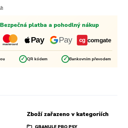
ch
Bezpečná platba a pohodlný nákup
Pay
Pay
comgate
cg
mastercard
✓
✓
kou
QR kódem
Bankovním převodem
Zboží zařazeno v kategoriích
GRANULE PRO PSY