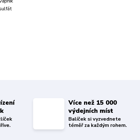
Vápník
ulfát
ízení
Více než 15 000
ek
výdejních míst
zlíček
Balíček si vyzvednete
říve.
téměř za každým rohem.