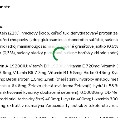
anate
ku.
in (22%), hrachový škrob, kuřecí tuk, dehydratovaný protein ze
kuřecí chrupavky (zdroj glukosaminu a chondroitin sulfátu), sušená
vasnic (zdroj mannanoligosacharidů), sušené granátové jablko (0,5
k (0,3%), sušený sladký pomeranč, sušené borůvky, chlorid sodn
tamín A 19200IU; Vitamín D3 1920IU; Vitamín E 720mg; Vitamín
.6mg; Vitamín B6 7.7mg; Vitamín B1 5.8mg; Biotin 0.48mg; Kys
g; Betakaroten 1.5mg; Zinek (chelát zinku hydroxy analogu meth
inu): 64.6mg; Železo (chelátová forma Železa(II), hydrát): 58
 (inaktivované kvasinky obohacené selenem): 0.00088mg; DL-Met
chlorid, technicky čistý 400mg; L-cystin 400mg; L-karnitin 30
g; extrakt z rozmarýnu. Antioxidanty: extrakty tokoferolu z ros