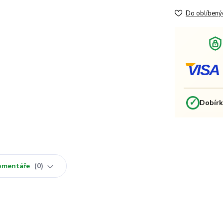
Do oblíbený
VISA
✓
Dobír
omentáře
0