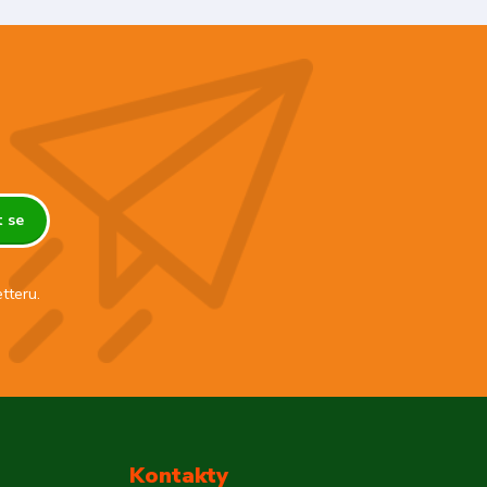
t se
tteru.
Kontakty