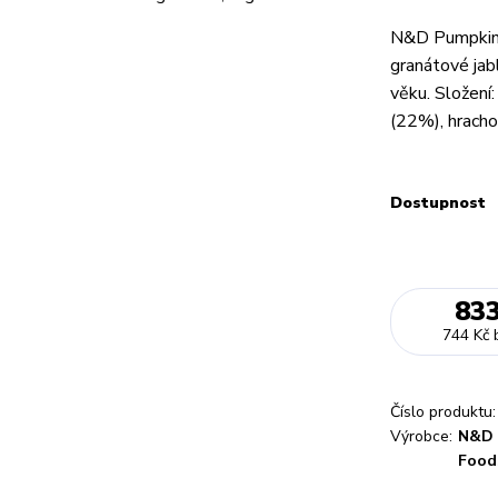
N&D Pumpkin 
granátové jab
věku. Složení
(22%), hracho
Dostupnost
83
744 Kč
Číslo produktu:
Výrobce:
N&D 
Food