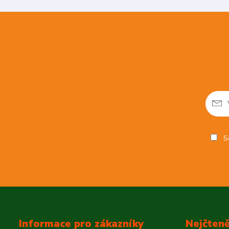
So
Informace pro zákazníky
Nejčteně