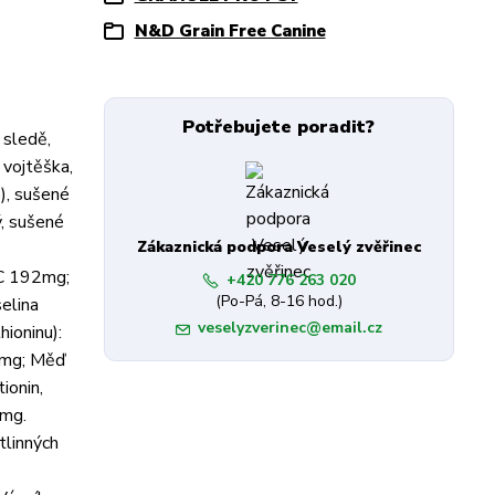
N&D Grain Free Canine
Potřebujete poradit?
 sledě,
 vojtěška,
%), sušené
ý, sušené
Zákaznická podpora Veselý zvěřinec
 C 192mg;
+420 776 263 020
(Po-Pá, 8-16 hod.)
elina
veselyzverinec@email.cz
ioninu):
.3mg; Měď
ionin,
0mg.
tlinných