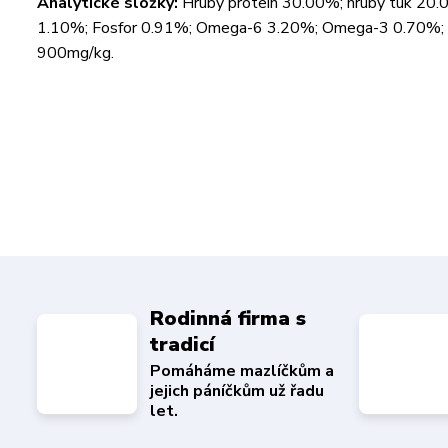
Analytické složky:
Hrubý protein 30.00%; hrubý tuk 20.0
1.10%; Fosfor 0.91%; Omega-6 3.20%; Omega-3 0.70%; 
900mg/kg.
Rodinná firma s
tradicí
Pomáháme mazlíčkům a
jejich páníčkům už řadu
let.