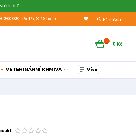
vních dnů.
6 263 020
(Po-Pá, 8-16 hod.)
Přihlášení
0
0 Kč
Více
VETERINÁRNÍ KRMIVA
odukt