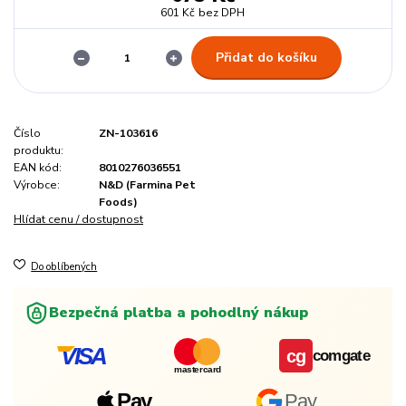
601 Kč
bez DPH
Přidat do košíku
Číslo
ZN-103616
produktu:
EAN kód:
8010276036551
Výrobce:
N&D (Farmina Pet
Foods)
Hlídat cenu / dostupnost
Do oblíbených
Bezpečná platba a pohodlný nákup
VISA
cg
comgate
mastercard
Pay
Pay