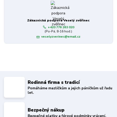
Zákaznická podpora Veselý zvěřinec
+420 776 263 020
(Po-Pá, 8-16 hod.)
veselyzverinec@email.cz
Rodinná firma s tradicí
Pomáháme mazlíčkům a jejich páníčkům už řadu
let.
Bezpečný nákup
Bezpečné platby a férové podmínky vrácení.