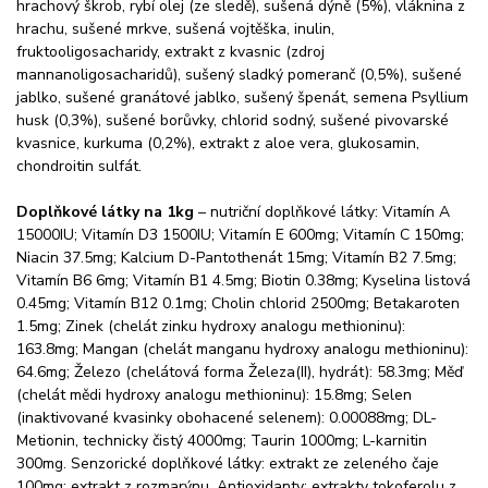
hrachový škrob, rybí olej (ze sledě), sušená dýně (5%), vláknina z
hrachu, sušené mrkve, sušená vojtěška, inulin,
fruktooligosacharidy, extrakt z kvasnic (zdroj
mannanoligosacharidů), sušený sladký pomeranč (0,5%), sušené
jablko, sušené granátové jablko, sušený špenát, semena Psyllium
husk (0,3%), sušené borůvky, chlorid sodný, sušené pivovarské
kvasnice, kurkuma (0,2%), extrakt z aloe vera, glukosamin,
chondroitin sulfát.
Doplňkové látky na 1kg
– nutriční doplňkové látky: Vitamín A
15000IU; Vitamín D3 1500IU; Vitamín E 600mg; Vitamín C 150mg;
Niacin 37.5mg; Kalcium D-Pantothenát 15mg; Vitamín B2 7.5mg;
Vitamín B6 6mg; Vitamín B1 4.5mg; Biotin 0.38mg; Kyselina listová
0.45mg; Vitamín B12 0.1mg; Cholin chlorid 2500mg; Betakaroten
1.5mg; Zinek (chelát zinku hydroxy analogu methioninu):
163.8mg; Mangan (chelát manganu hydroxy analogu methioninu):
64.6mg; Železo (chelátová forma Železa(II), hydrát): 58.3mg; Měď
(chelát mědi hydroxy analogu methioninu): 15.8mg; Selen
(inaktivované kvasinky obohacené selenem): 0.00088mg; DL-
Metionin, technicky čistý 4000mg; Taurin 1000mg; L-karnitin
300mg. Senzorické doplňkové látky: extrakt ze zeleného čaje
100mg; extrakt z rozmarýnu. Antioxidanty: extrakty tokoferolu z