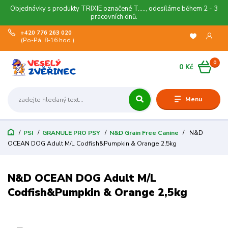
Objednávky s produkty TRIXIE označené T....., odesíláme během 2 - 3
pracovních dnů.
+420 776 263 020
(Po-Pá, 8-16 hod.)
0
0 Kč
Menu
PSI
GRANULE PRO PSY
N&D Grain Free Canine
N&D
OCEAN DOG Adult M/L Codfish&Pumpkin & Orange 2,5kg
N&D OCEAN DOG Adult M/L
Codfish&Pumpkin & Orange 2,5kg