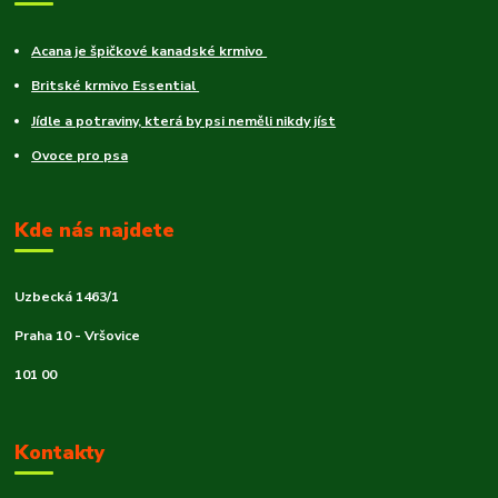
Acana je špičkové kanadské krmivo
Britské krmivo Essential
Jídle a potraviny, která by psi neměli nikdy jíst
Ovoce pro psa
Kde nás najdete
Uzbecká 1463/1
Praha 10 - Vršovice
101 00
Kontakty