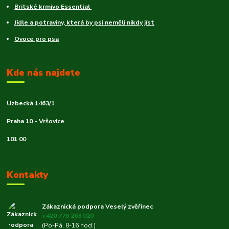
Britské krmivo Essential
Jídle a potraviny, která by psi neměli nikdy jíst
Ovoce pro psa
Kde nás najdete
Uzbecká 1463/1
Praha 10 - Vršovice
101 00
Kontakty
Zákaznická podpora Veselý zvěřinec
+420 776 263 020
(Po-Pá, 8-16 hod.)