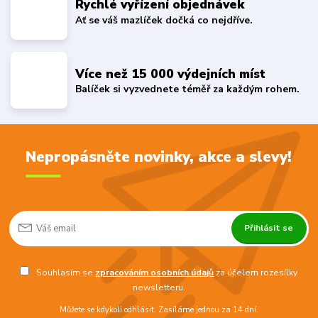
Rychlé vyřízení objednávek
Ať se váš mazlíček dočká co nejdříve.
Více než 15 000 výdejních míst
Balíček si vyzvednete téměř za každým rohem.
Nepropásněte novinky, akce a slevy!
Přihlásit se
Souhlasím se
zpracováním osobních údajů
za účelem rozesílky
newsletteru.
Můžete se kdykoli odhlásit. Zasíláme jednou za 14 dní.