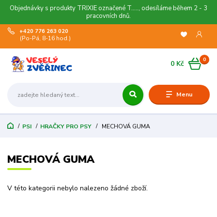
Objednávky s produkty TRIXIE označené T....., odesíláme během 2 - 3
pracovních dnů.
+420 776 263 020
(Po-Pá, 8-16 hod.)
0
0 Kč
Menu
PSI
HRAČKY PRO PSY
MECHOVÁ GUMA
MECHOVÁ GUMA
V této kategorii nebylo nalezeno žádné zboží.