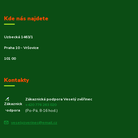
Kde nás najdete
Uzbecká 1463/1
Praha 10 - Vršovice
101 00
Kontakty
Zákaznická podpora Veselý zvěřinec
+420 776 263 020
(Po-Pá, 8-16 hod.)
veselyzverinec@email.cz