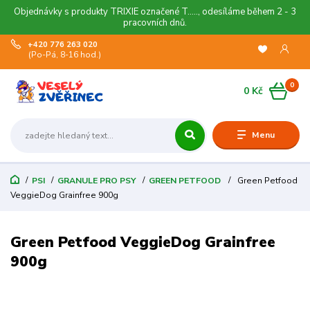
Objednávky s produkty TRIXIE označené T....., odesíláme během 2 - 3
pracovních dnů.
+420 776 263 020
(Po-Pá, 8-16 hod.)
0
0 Kč
Menu
PSI
GRANULE PRO PSY
GREEN PETFOOD
Green Petfood
VeggieDog Grainfree 900g
Green Petfood VeggieDog Grainfree
900g