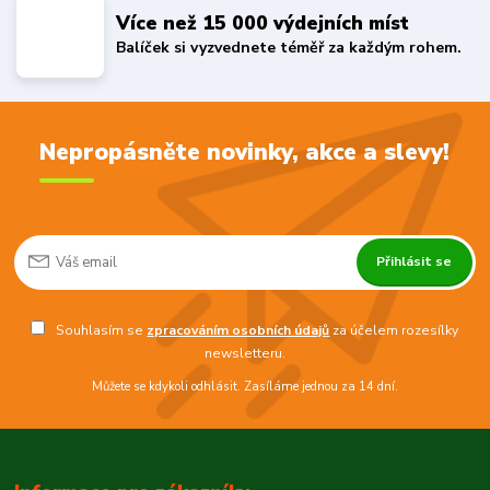
Více než 15 000 výdejních míst
Balíček si vyzvednete téměř za každým rohem.
Nepropásněte novinky, akce a slevy!
Přihlásit se
Souhlasím se
zpracováním osobních údajů
za účelem rozesílky
newsletteru.
Můžete se kdykoli odhlásit. Zasíláme jednou za 14 dní.