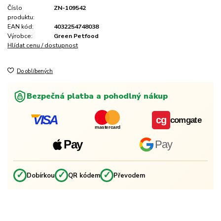
Číslo
ZN-109542
produktu:
EAN kód:
4032254748038
Výrobce:
Green Petfood
Hlídat cenu / dostupnost
Do oblíbených
Bezpečná platba a pohodlný nákup
VISA
cg
comgate
mastercard
Pay
Pay
✓
✓
✓
Dobírkou
QR kódem
Převodem