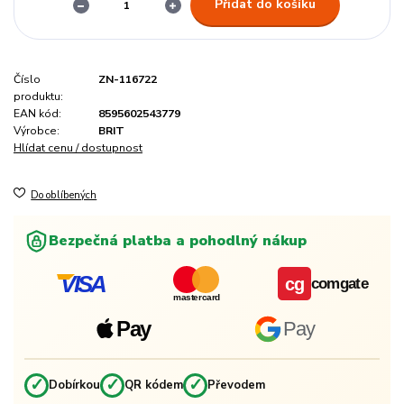
Přidat do košíku
Číslo
ZN-116722
produktu:
EAN kód:
8595602543779
Výrobce:
BRIT
Hlídat cenu / dostupnost
Do oblíbených
Bezpečná platba a pohodlný nákup
VISA
cg
comgate
mastercard
Pay
Pay
✓
✓
✓
Dobírkou
QR kódem
Převodem