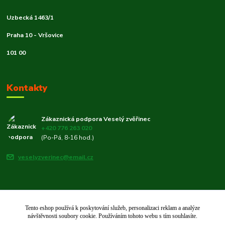
Uzbecká 1463/1
Praha 10 - Vršovice
101 00
Kontakty
Zákaznická podpora Veselý zvěřinec
+420 776 263 020
(Po-Pá, 8-16 hod.)
veselyzverinec@email.cz
Tento eshop používá k poskytování služeb, personalizaci reklam a analýze
© 2019–2026 Veselý zvěřinec 🐾 | Rodinný e-shop pro chovatele od roku
návštěvnosti soubory cookie. Používáním tohoto webu s tím souhlasíte.