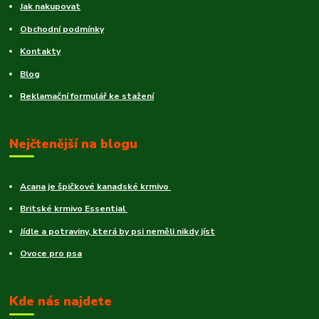
Jak nakupovat
Obchodní podmínky
Kontakty
Blog
Reklamační formulář ke stažení
Nejčtenější na blogu
Acana je špičkové kanadské krmivo
Britské krmivo Essential
Jídle a potraviny, která by psi neměli nikdy jíst
Ovoce pro psa
Kde nás najdete