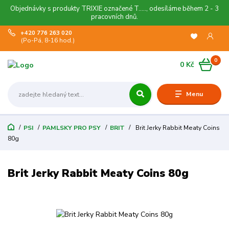
Objednávky s produkty TRIXIE označené T....., odesíláme během 2 - 3
pracovních dnů.
+420 776 263 020
(Po-Pá, 8-16 hod.)
0
0 Kč
Menu
PSI
PAMLSKY PRO PSY
BRIT
Brit Jerky Rabbit Meaty Coins
80g
Brit Jerky Rabbit Meaty Coins 80g