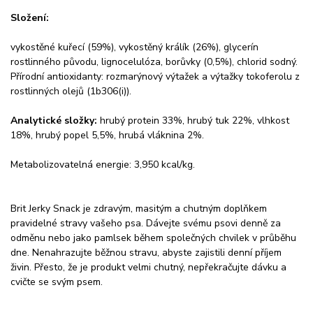
Složení:
vykostěné kuřecí (59%), vykostěný králík (26%), glycerín
rostlinného původu, lignocelulóza, borůvky (0,5%), chlorid sodný.
Přírodní antioxidanty: rozmarýnový výtažek a výtažky tokoferolu z
rostlinných olejů (1b306(i)).
Analytické složky:
hrubý protein 33%, hrubý tuk 22%, vlhkost
18%, hrubý popel 5,5%, hrubá vláknina 2%.
Metabolizovatelná energie: 3,950 kcal/kg.
Brit Jerky Snack je zdravým, masitým a chutným doplňkem
pravidelné stravy vašeho psa. Dávejte svému psovi denně za
odměnu nebo jako pamlsek během společných chvilek v průběhu
dne. Nenahrazujte běžnou stravu, abyste zajistili denní příjem
živin. Přesto, že je produkt velmi chutný, nepřekračujte dávku a
cvičte se svým psem.