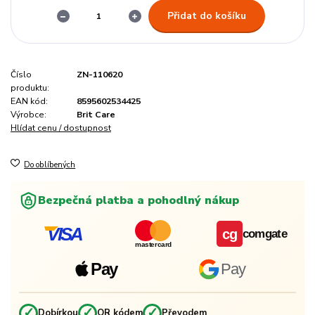
Přidat do košíku
Číslo
ZN-110620
produktu:
EAN kód:
8595602534425
Výrobce:
Brit Care
Hlídat cenu / dostupnost
Do oblíbených
Bezpečná platba a pohodlný nákup
VISA
cg
comgate
mastercard
Pay
Pay
✓
✓
✓
Dobírkou
QR kódem
Převodem