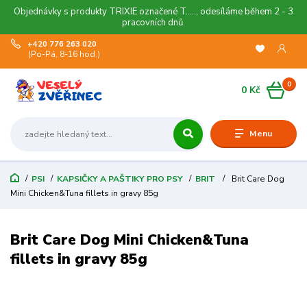
Objednávky s produkty TRIXIE označené T....., odesíláme během 2 - 3
pracovních dnů.
+420 776 263 020
(Po-Pá, 8-16 hod.)
0
0 Kč
Menu
PSI
KAPSIČKY A PAŠTIKY PRO PSY
BRIT
Brit Care Dog
Mini Chicken&Tuna fillets in gravy 85g
Brit Care Dog Mini Chicken&Tuna
fillets in gravy 85g