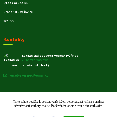
Uzbecká 1463/1
Praha 10 - Vršovice
101 00
Kontakty
Zákaznická podpora Veselý zvěřinec
+420 776 263 020
(Po-Pá, 8-16 hod.)
veselyzverinec@email.cz
Tento eshop používá k poskytování služeb, personalizaci reklam a analýze
© 2019–2026 Veselý zvěřinec 🐾 | Rodinný e-shop pro chovatele od roku
návštěvnosti soubory cookie. Používáním tohoto webu s tím souhlasíte.
2019.
Vytvořeno na
Eshop-rychle.cz