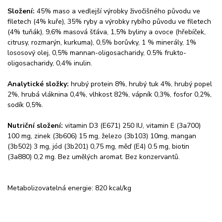
Složení:
45% maso a vedlejší výrobky živočišného původu ve
filetech (4% kuře), 35% ryby a výrobky rybího původu ve filetech
(4% tuňák), 9,6% masová šťáva, 1,5% byliny a ovoce (hřebíček,
citrusy, rozmarýn, kurkuma), 0,5% borůvky, 1 % minerály, 1%
lososový olej, 0,5% mannan-oligosacharidy, 0.5% frukto-
oligosacharidy, 0,4% inulin.
Analytické složky:
hrubý protein 8%, hrubý tuk 4%, hrubý popel
2%, hrubá vláknina 0,4%, vlhkost 82%, vápník 0,3%, fosfor 0,2%,
sodík 0,5%.
Nutriční složení:
vitamin D3 (E671) 250 IU, vitamin E (3a700)
100 mg, zinek (3b606) 15 mg, železo (3b103) 10mg, mangan
(3b502) 3 mg, jód (3b201) 0,75 mg, měď (E4) 0.5 mg, biotin
(3a880) 0,2 mg. Bez umělých aromat. Bez konzervantů.
Metabolizovatelná energie: 820 kcal/kg