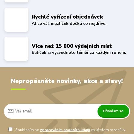
Rychlé vyřízení objednávek
Ať se váš mazlíček dočká co nejdříve.
Více než 15 000 výdejních míst
Balíček si vyzvednete téměř za každým rohem.
Nepropásněte novinky, akce a slevy!
Přihlásit se
Souhlasím se
zpracováním osobních údajů
za účelem rozesílky