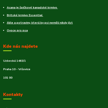
Acana je špičkové kanadské krmivo
Britské krmivo Essential
Jídle a potraviny, která by psi neměli nikdy jíst
Ovoce pro psa
Kde nás najdete
Uzbecká 1463/1
Praha 10 - Vršovice
101 00
Kontakty