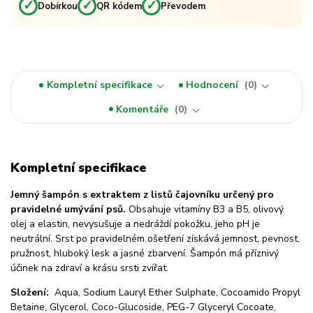
✓
✓
✓
Dobírkou
QR kódem
Převodem
Kompletní specifikace
Hodnocení
0
Komentáře
0
Kompletní specifikace
Jemný šampón s extraktem z listů čajovníku určený pro
pravidelné umývání psů.
Obsahuje vitamíny B3 a B5, olivový
olej a elastin, nevysušuje a nedráždí pokožku, jeho pH je
neutrální. Srst po pravidelném ošetření získává jemnost, pevnost,
pružnost, hluboký lesk a jasné zbarvení. Šampón má příznivý
účinek na zdraví a krásu srsti zvířat.
Složení:
Aqua, Sodium Lauryl Ether Sulphate, Cocoamido Propyl
Betaine, Glycerol, Coco-Glucoside, PEG-7 Glyceryl Cocoate,