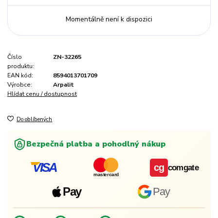
Momentálně není k dispozici
Číslo
ZN-32265
produktu:
EAN kód:
8594013701709
Výrobce:
Arpalit
Hlídat cenu / dostupnost
Do oblíbených
Bezpečná platba a pohodlný nákup
VISA
cg
comgate
mastercard
Pay
Pay