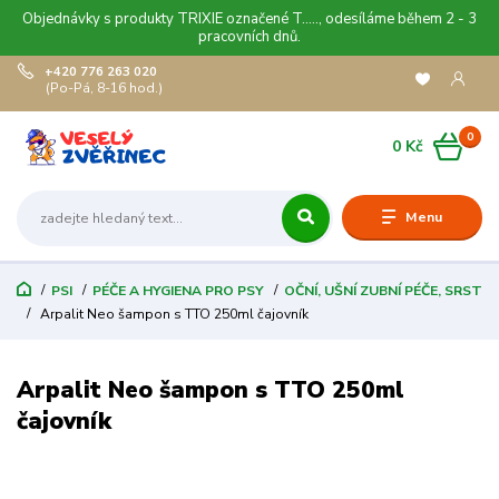
Objednávky s produkty TRIXIE označené T....., odesíláme během 2 - 3
pracovních dnů.
+420 776 263 020
(Po-Pá, 8-16 hod.)
0
0 Kč
Menu
PSI
PÉČE A HYGIENA PRO PSY
OČNÍ, UŠNÍ ZUBNÍ PÉČE, SRST
Arpalit Neo šampon s TTO 250ml čajovník
Arpalit Neo šampon s TTO 250ml
čajovník