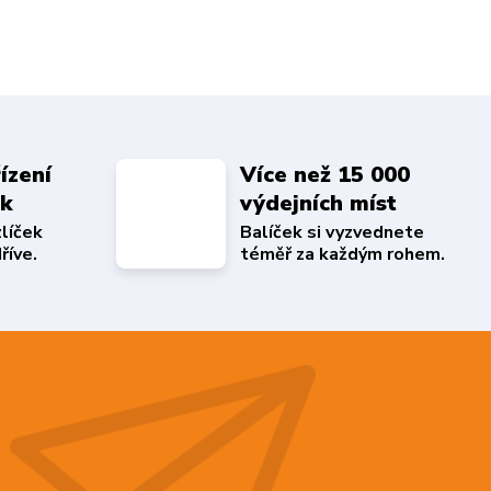
ízení
Více než 15 000
ek
výdejních míst
zlíček
Balíček si vyzvednete
říve.
téměř za každým rohem.