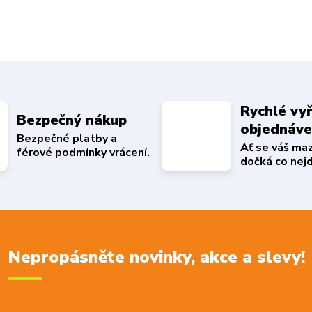
Rychlé vyř
Bezpečný nákup
objednáv
Bezpečné platby a
Ať se váš ma
férové podmínky vrácení.
dočká co nejd
Nepropásněte novinky, akce a slevy!