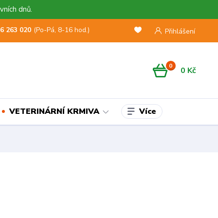
vních dnů.
6 263 020
(Po-Pá, 8-16 hod.)
Přihlášení
0
0 Kč
Více
VETERINÁRNÍ KRMIVA