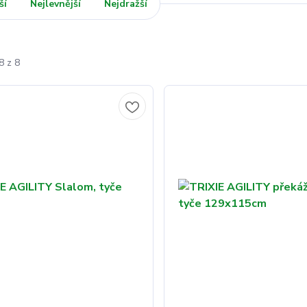
ší
Nejlevnější
Nejdražší
8 z 8