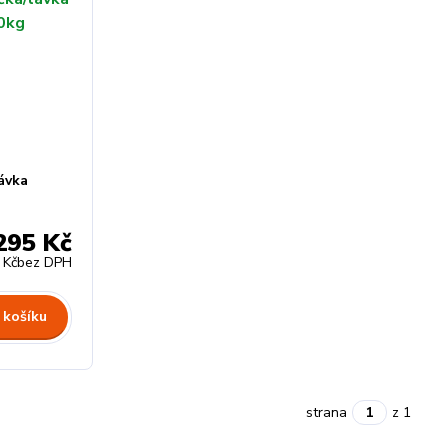
ávka
295 Kč
 Kč
bez DPH
 košíku
strana
z 1