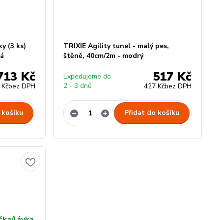
y (3 ks)
TRIXIE Agility tunel - malý pes,
tá
štěně, 40cm/2m - modrý
713 Kč
517 Kč
Expedujeme do
2 - 3 dnů
 Kč
bez DPH
427 Kč
bez DPH
 košíku
Přidat do košíku