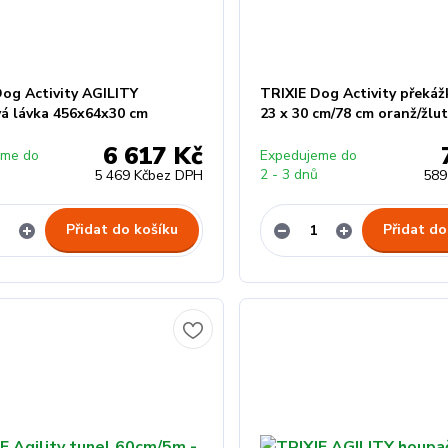
Dog Activity AGILITY
TRIXIE Dog Activity překážk
vá lávka 456x64x30 cm
23 x 30 cm/78 cm oranž/žlu
6 617 Kč
eme do
Expedujeme do
ů
2 - 3 dnů
5 469 Kč
bez DPH
589
Přidat do košíku
Přidat do