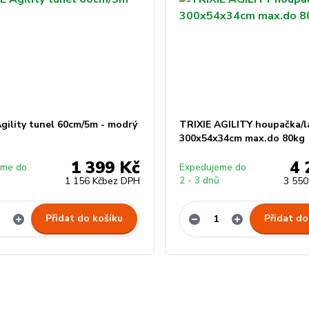
gility tunel 60cm/5m - modrý
TRIXIE AGILITY houpačka/l
300x54x34cm max.do 80kg
1 399 Kč
4 
eme do
Expedujeme do
ů
2 - 3 dnů
1 156 Kč
bez DPH
3 550
Přidat do košíku
Přidat do