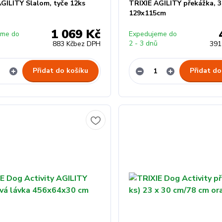
GILITY Slalom, tyče 12ks
TRIXIE AGILITY překážka, 3
129x115cm
1 069 Kč
eme do
Expedujeme do
ů
2 - 3 dnů
883 Kč
bez DPH
391
Přidat do košíku
Přidat do