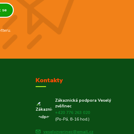
t se
tteru.
Kontakty
Zákaznická podpora Veselý
zvěřinec
+420 776 263 020
(Po-Pá, 8-16 hod.)
veselyzverinec@email.cz