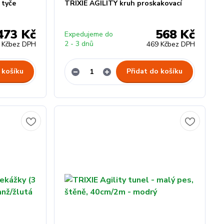
 tyče
TRIXIE AGILITY kruh proskakovací
473 Kč
568 Kč
Expedujeme do
2 - 3 dnů
 Kč
bez DPH
469 Kč
bez DPH
 košíku
Přidat do košíku