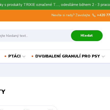
y s produkty TRIXIE označené T....., odesíláme během 2 - 3 praco
Nevíte si rady? Zavolejte.
+420 77
Hledat
PTÁCI
DVOJBALENÍ GRANULÍ PRO PSY
TY