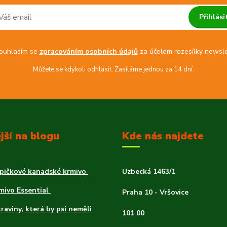
Přihlási
uhlasím se
zpracováním osobních údajů
za účelem rozesílky newsle
Můžete se kdykoli odhlásit. Zasíláme jednou za 14 dní.
jší na blogu
Kde nás najdete
špičkové kanadské krmivo
Uzbecká 1463/1
rmivo Essential
Praha 10 - Vršovice
traviny, která by psi neměli
101 00