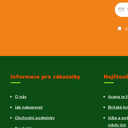
So
Informace pro zákazníky
Nejčteně
O nás
Acana je 
Jak nakupovat
Britské k
Obchodní podmínky
Jídle a po
nikdy jíst