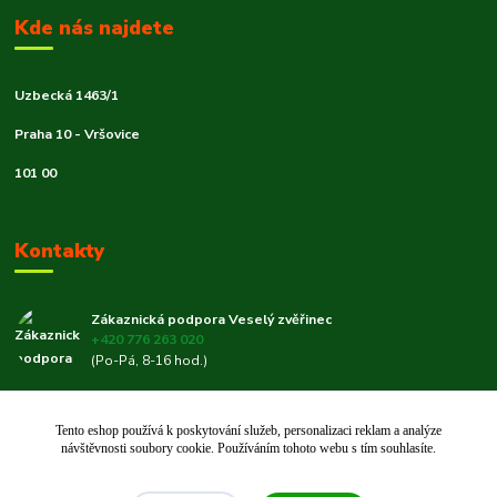
Kde nás najdete
Uzbecká 1463/1
Praha 10 - Vršovice
101 00
Kontakty
Zákaznická podpora Veselý zvěřinec
+420 776 263 020
(Po-Pá, 8-16 hod.)
veselyzverinec@email.cz
Tento eshop používá k poskytování služeb, personalizaci reklam a analýze
návštěvnosti soubory cookie. Používáním tohoto webu s tím souhlasíte.