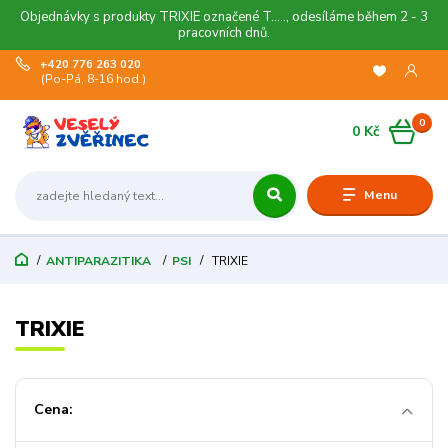
Objednávky s produkty TRIXIE označené T....., odesíláme během 2 - 3
pracovních dnů.
+420 776 263 020
(Po-Pá, 8-16 hod.)
0
0 Kč
Menu
ANTIPARAZITIKA
PSI
TRIXIE
TRIXIE
Cena: