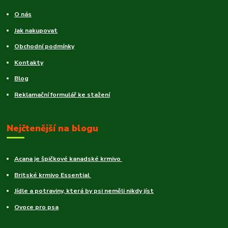
O nás
Jak nakupovat
Obchodní podmínky
Kontakty
Blog
Reklamační formulář ke stažení
Nejčtenější na blogu
Acana je špičkové kanadské krmivo
Britské krmivo Essential
Jídle a potraviny, která by psi neměli nikdy jíst
Ovoce pro psa