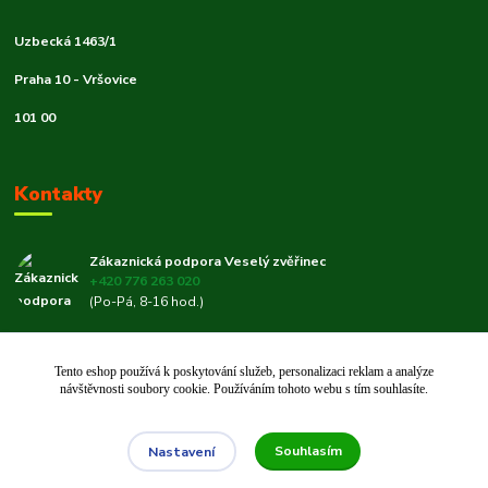
Uzbecká 1463/1
Praha 10 - Vršovice
101 00
Kontakty
Zákaznická podpora Veselý zvěřinec
+420 776 263 020
(Po-Pá, 8-16 hod.)
veselyzverinec@email.cz
Tento eshop používá k poskytování služeb, personalizaci reklam a analýze
návštěvnosti soubory cookie. Používáním tohoto webu s tím souhlasíte.
Souhlasím
Nastavení
© 2019–2026 Veselý zvěřinec 🐾 | Rodinný e-shop pro chovatele od roku