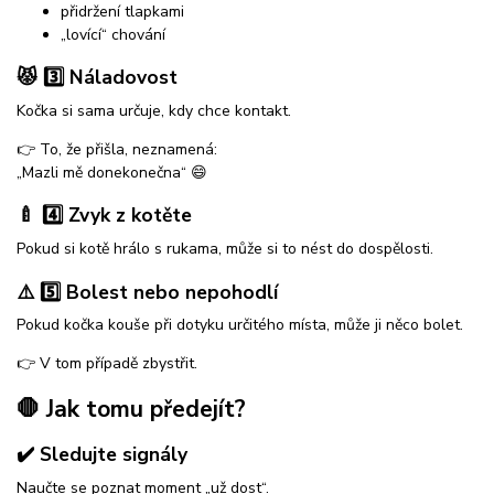
přidržení tlapkami
„lovící“ chování
😾 3️⃣ Náladovost
Kočka si sama určuje, kdy chce kontakt.
👉 To, že přišla, neznamená:
„Mazli mě donekonečna“ 😄
🍼 4️⃣ Zvyk z kotěte
Pokud si kotě hrálo s rukama, může si to nést do dospělosti.
⚠️ 5️⃣ Bolest nebo nepohodlí
Pokud kočka kouše při dotyku určitého místa, může ji něco bolet.
👉 V tom případě zbystřit.
🛑 Jak tomu předejít?
✔️ Sledujte signály
Naučte se poznat moment „už dost“.