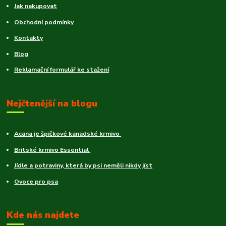
Jak nakupovat
Obchodní podmínky
Kontakty
Blog
Reklamační formulář ke stažení
Nejčtenější na blogu
Acana je špičkové kanadské krmivo
Britské krmivo Essential
Jídle a potraviny, která by psi neměli nikdy jíst
Ovoce pro psa
Kde nás najdete