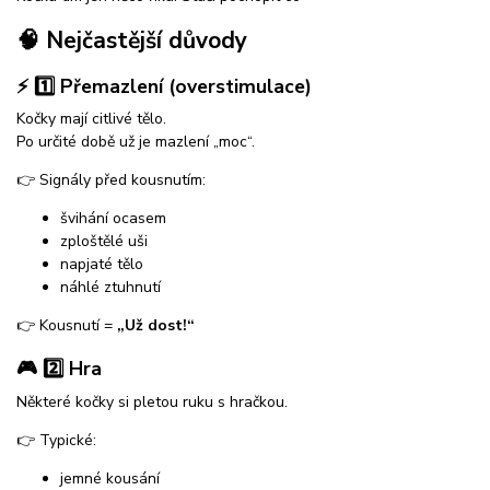
🧠 Nejčastější důvody
⚡ 1️⃣ Přemazlení (overstimulace)
Kočky mají citlivé tělo.
Po určité době už je mazlení „moc“.
👉 Signály před kousnutím:
švihání ocasem
zploštělé uši
napjaté tělo
náhlé ztuhnutí
👉 Kousnutí =
„Už dost!“
🎮 2️⃣ Hra
Některé kočky si pletou ruku s hračkou.
👉 Typické:
jemné kousání