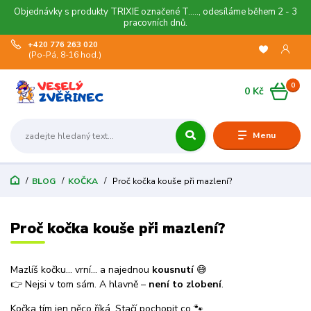
Objednávky s produkty TRIXIE označené T....., odesíláme během 2 - 3
pracovních dnů.
+420 776 263 020
(Po-Pá, 8-16 hod.)
0
0 Kč
Menu
BLOG
KOČKA
Proč kočka kouše při mazlení?
Proč kočka kouše při mazlení?
Mazlíš kočku… vrní… a najednou
kousnutí
😅
👉 Nejsi v tom sám. A hlavně –
není to zlobení
.
Kočka tím jen něco říká. Stačí pochopit co 🐾