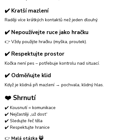
✔️ Kratší mazlení
Raději více krátkých kontaktů než jeden dlouhý.
✔️ Nepoužívejte ruce jako hračku
👉 Vždy použijte hračku (myška, proutek).
✔️ Respektujte prostor
Kočka není pes – potřebuje kontrolu nad situací.
✔️ Odměňujte klid
Když je klidná při mazlení → pochvala, klidný hlas.
❤️ Shrnutí
✔️ Kousnutí = komunikace
✔️ Nejčastěji „už dost“
✔️ Sledujte řeč těla
✔️ Respektujte hranice
👉
Malá otázka 😺