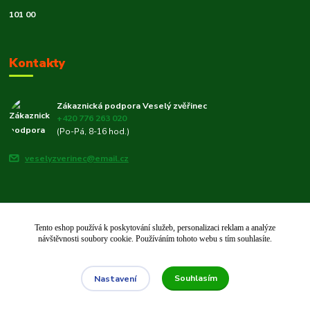
101 00
Kontakty
Zákaznická podpora Veselý zvěřinec
+420 776 263 020
(Po-Pá, 8-16 hod.)
veselyzverinec@email.cz
Tento eshop používá k poskytování služeb, personalizaci reklam a analýze
© 2019–2026 Veselý zvěřinec 🐾 | Rodinný e-shop pro chovatele od roku
návštěvnosti soubory cookie. Používáním tohoto webu s tím souhlasíte.
2019.
Vytvořeno na
Eshop-rychle.cz
Souhlasím
Nastavení