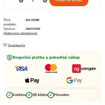
Přidat do košíku
Číslo
ZN-20389
produktu:
Výrobce:
OROZYME
Hlídat cenu / dostupnost
Do oblíbených
Bezpečná platba a pohodlný nákup
VISA
cg
comgate
mastercard
Pay
Pay
✓
✓
✓
Dobírkou
QR kódem
Převodem