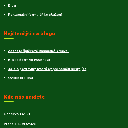
Blog
Reklamační formulář ke stažení
Nejčtenější na blogu
Acana je špičkové kanadské krmivo
Britské krmivo Essential
Jídle a potraviny, která by psi neměli nikdy jíst
Ovoce pro psa
Kde nás najdete
Uzbecká 1463/1
Praha 10 - Vršovice