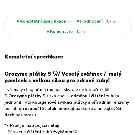
Kompletní specifikace
Hodnocení
0
Komentáře
0
Kompletní specifikace
Orozyme plátky S 🦷/ Veselý zvěřinec / malý
pamlsek s velkou silou pro zdravé zuby!
Tvůj malý chlupáč má rád pamlsky, ale ne kartáček? 😅
S
Orozyme plátky S
získá obojí –
odměnu i čištění zubů v
jednom!
Tyto
kolagenové žvýkací plátky s přírodními enzymy
pomáhají
rozpouštět plak
,
omezují bakterie
a udržují
svěží
dech
bez stresu.
🐾
Proč je malí pejsci milují:
– Přirozené
čištění zubů žvýkáním
🦷