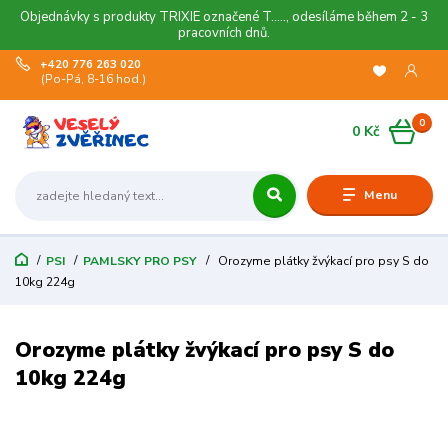
Objednávky s produkty TRIXIE označené T....., odesíláme během 2 - 3
pracovních dnů.
+420 776 263 020
(Po-Pá, 8-16 hod.)
0
0 Kč
Menu
PSI
PAMLSKY PRO PSY
Orozyme plátky žvýkací pro psy S do
10kg 224g
Orozyme plátky žvýkací pro psy S do
10kg 224g