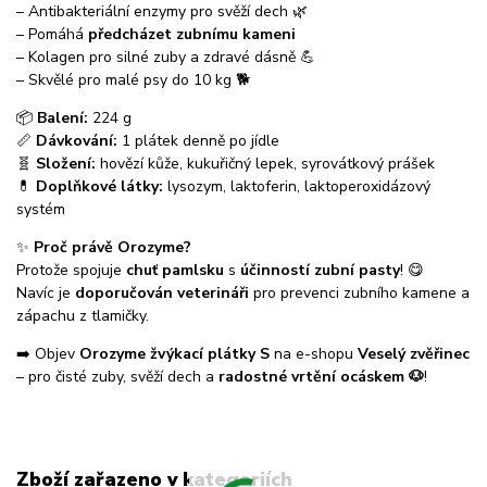
– Antibakteriální enzymy pro svěží dech 🌿
– Pomáhá
předcházet zubnímu kameni
– Kolagen pro silné zuby a zdravé dásně 💪
– Skvělé pro malé psy do 10 kg 🐕
📦
Balení:
224 g
📏
Dávkování:
1 plátek denně po jídle
🧬
Složení:
hovězí kůže, kukuřičný lepek, syrovátkový prášek
💊
Doplňkové látky:
lysozym, laktoferin, laktoperoxidázový
systém
✨
Proč právě Orozyme?
Protože spojuje
chuť pamlsku
s
účinností zubní pasty
! 😋
Navíc je
doporučován veterináři
pro prevenci zubního kamene a
zápachu z tlamičky.
➡️ Objev
Orozyme žvýkací plátky S
na e-shopu
Veselý zvěřinec
– pro čisté zuby, svěží dech a
radostné vrtění ocáskem 🐶
!
Zboží zařazeno v kategoriích